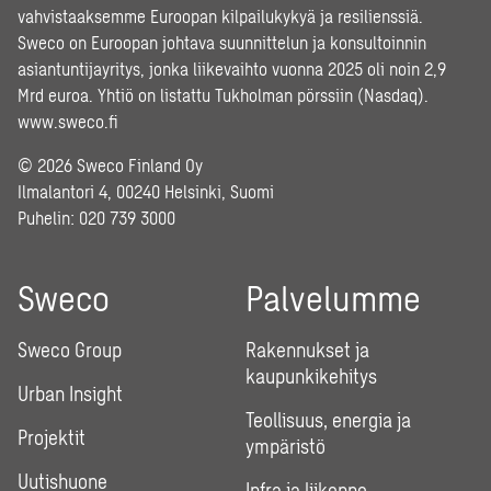
vahvistaaksemme Euroopan kilpailukykyä ja resilienssiä.
Sweco on Euroopan johtava suunnittelun ja konsultoinnin
asiantuntijayritys, jonka liikevaihto vuonna 2025 oli noin 2,9
Mrd euroa. Yhtiö on listattu Tukholman pörssiin (Nasdaq).
www.sweco.fi
© 2026 Sweco Finland Oy
Ilmalantori 4, 00240 Helsinki, Suomi
Puhelin:
020 739 3000
Sweco
Palvelumme
Sweco Group
Rakennukset ja
kaupunkikehitys
Urban Insight
Teollisuus, energia ja
Projektit
ympäristö
Uutishuone
Infra ja liikenne