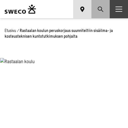
Etusivu
/
Rastaalan koulun peruskorjaus suunniteltiin sisäilma- ja
kosteusteknisen kuntotutkimuksen pohjalta
Ras­taa­lan kou­
lun pe­rus­kor­
jaus suun­ni­tel­
tiin si­säil­ma- ja
kos­teus­tek­ni­
sen kun­to­tut­ki­