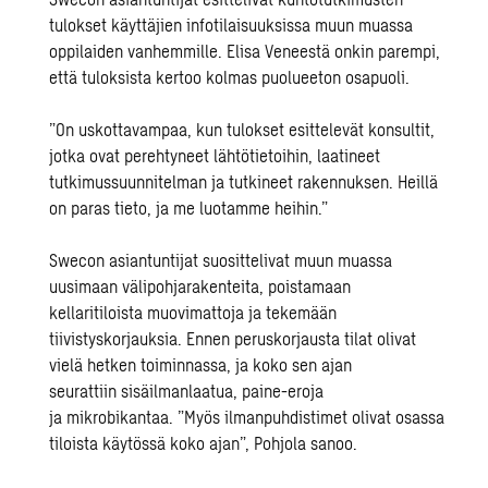
tulokset käyttäjien infotilaisuuksissa muun muassa
oppilaiden vanhemmille. Elisa Veneestä onkin parempi,
että tuloksista kertoo kolmas puolueeton osapuoli.
”On uskottavampaa, kun tulokset esittelevät konsultit,
jotka ovat perehtyneet lähtötietoihin, laatineet
tutkimussuunnitelman ja tutkineet rakennuksen. Heillä
on paras tieto, ja me luotamme heihin.”
Swecon asiantuntijat suosittelivat muun muassa
uusimaan v
älipohjarakentei
ta, poistamaan
kellaritiloista muovimattoja ja tekemään
tiivistyskorjauksia. Ennen peruskorjausta tilat olivat
vielä hetken toiminnassa, ja koko sen ajan
seurattiin sisäilmanlaatua, paine-eroja
ja mikrobikantaa. ”Myös ilmanpuhdistimet olivat osassa
tiloista käytössä koko ajan”, Pohjola sanoo.