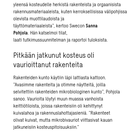
yleensä kosteudelle herkistä rakenteista ja orgaanisista
rakennusmateriaaleista, kuten kerroksellisissa välipohjissa
olevista muottilaudoista ja
täyttömateriaaleista”, kertoo Swecon
Sanna
Pohjola
. Hän katselmoi tilat,
laati tutkimussuunnitelman ja raportoi tuloksista.
Pitkään jatkunut kosteus oli
vaurioittanut rakenteita
Rakenteiden kunto käytiin läpi lattiasta kattoon.
”Avasimme rakenteita ja otimme näytteitä, joilla
selvitettiin rakenteiden mikrobiologinen kunto”, Pohjola
sanoo. Vaurioita löytyi muun muassa vanhoista
keittiötiloista, joissa rakenteisiin oli kehittynyt
kuivalahoa ja rakennuslahottajasieniä. ”Rakenteet
olivat kuivat, mutta mikrobivauriot viittasivat kauan
jatkuneisiin kosteuspitoisuuksiin.”