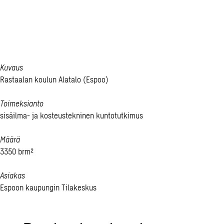
muk­sen poh­jal­
ta
Kuvaus
Rastaalan koulun Alatalo (Espoo)
Toimeksianto
sisäilma- ja kosteustekninen kuntotutkimus
Määrä
3350 brm²
Asiakas
Espoon kaupungin Tilakeskus