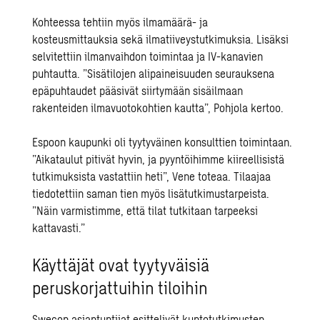
Kohteessa tehtiin myös ilmamäärä- ja
kosteusmittauksia sekä ilmatiiveystutkimuksia. Lisäksi
selvitettiin ilmanvaihdon toimintaa ja IV-kanavien
puhtautta. ”Sisätilojen alipaineisuuden seurauksena
epäpuhtaudet pääsivät siirtymään sisäilmaan
rakenteiden ilmavuotokohtien kautta”, Pohjola kertoo.
Espoon kaupunki oli tyytyväinen konsulttien toimintaan.
”Aikataulut pitivät hyvin, ja pyyntöihimme kiireellisistä
tutkimuksista vastattiin heti”, Vene toteaa. Tilaajaa
tiedotettiin saman tien myös lisätutkimustarpeista.
”Näin varmistimme, että tilat tutkitaan tarpeeksi
kattavasti.”
Käyttäjät ovat tyytyväisiä
peruskorjattuihin tiloihin
Swecon asiantuntijat esittelivät kuntotutkimusten