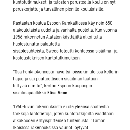
kuntotutkimukset
, ja tulosten perusteella koulu on nyt
peruskorjattu ja turvallinen pienille koululaisille.
Rastaalan koulua Espoon Karakalliossa käy noin 650
alakoululaista uudella ja vanhalla puolella. Kun vuonna
1956 rakennetun Alatalon käyttäjiltä alkoi tulla
huolestunutta palautetta
sisäolosuhteista, Sweco toteutti kohteessa sisäilma- ja
kosteusteknisen kuntotutkimuksen.
”Osa henkilökunnasta havaitsi joissakin tiloissa kellarin
hajua ja sai puutteelliseen sisäilman laatuun
liittyviä oireita”, kertoo Espoon kaupungin
sisäilmapäällikkö
Elisa Vene
.
1950-luvun rakennuksista ei ole yleensä saatavilla
tarkkoja lähtötietoja, joten kuntotutkijoilta vaaditaan
aikakauden erityispiirteiden tuntemusta. ”Tämän
ikäisissä rakennuksissa vauriot löytyvät