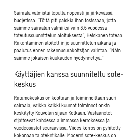
Sairaala valmistui lopulta nopeasti ja järkevässä
budjetissa. ”Töitä piti paiskia ihan tosissaan, jotta
saimme sairaalan valmiiksi vain 3,5 vuodessa
toteutussuunnittelun aloituksesta”, Heiskanen toteaa.
Rakentaminen aloitettiin jo suunnittelun aikana ja
paalutus ennen rakennusurakoitsijan valintaa. ”Näin
saimme jokaisen kuukauden hyödynnettyä.”
Käyttäjien kanssa suunniteltu sote-
keskus
Ratamokeskus on kooltaan ja toiminnoiltaan suuri
sairaala, vaikka kaikki kuumat toiminnot onkin
keskitytty Kouvolan sijaan Kotkaan. Vastaanotot
sijaitsevat kahdessa alimmassa kerroksessa ja
vuodeosastot seuraavissa. Viides kerros on pyhitetty
kokonaan talotekniikalle. Moderni sote-keskus on