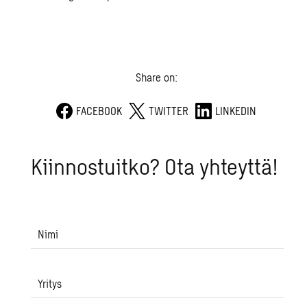
Share on:
FACEBOOK
TWITTER
LINKEDIN
Kiin­nos­tuit­ko? Ota yh­teyt­tä!
Nimi
Yritys