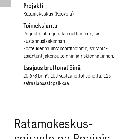
Projekti
Ratamokeskus (Kouvola)
Toimeksianto
Projektinjohto ja rakennuttaminen, sis.
kustannuslaskennan,
kosteudenhallintakoordinoinnin, sairaala-
asiantuntijakonsultoinnin ja riskienhallinnan.
Laajuus bruttoneliöinä
20 678 brm², 100 vastaanottohuonetta, 115
sairaalaosastopaikkaa.
Ratamokeskus-
sairaala on Pohjois-