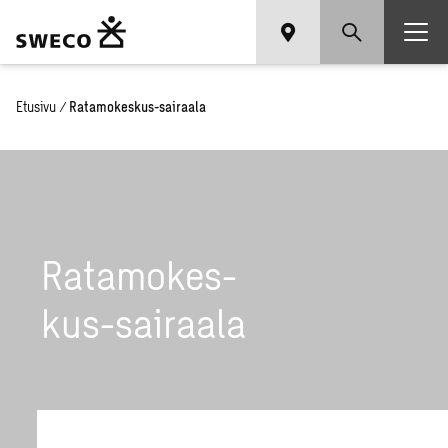
Etusivu
/
Ratamokeskus-sairaala
Ra­ta­mo­kes­
kus-sai­raa­la