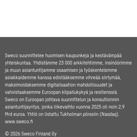
Sweco suunnittelee huomisen kaupunkeja ja kestävämpää
yhteiskuntaa. Yhdistämme 23 000 arkkitehtimme, insinöörimme
ja muun asiantuntijamme osaamisen ja työskentelemme
asiakkaidemme kanssa edistääksemme vihreää siirtymää,
maksimoidaksemme digitalisaation mahdollisuudet ja
vahvistaaksemme Euroopan kilpailukykyä ja resilienssiä.
Sweco on Euroopan johtava suunnittelun ja konsultoinnin
asiantuntijayritys, jonka liikevaihto vuonna 2025 oli noin 2,9
Mrd euroa. Yhtiö on listattu Tukholman pörssiin (Nasdaq).
www.sweco.fi
© 2026 Sweco Finland Oy