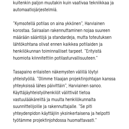
kuitenkin paljon muutakin kuin vaativaa tekniikkaa ja
automaatiojärjestelmiä.
”Kymsotellä potilas on aina ykkönen”, Harviainen
korostaa. Sairaalan rakennuttaminen nojaa suureen
määrään sääntöjä ja standardeja, mutta toteutuksen
lähtökohtana olivat ennen kaikkea potilaiden ja
henkilökunnan toiminnalliset tarpeet. ”Erityistä
huomiota kiinnitettiin potilasturvallisuuteen.”
Tasapaino erilaisten näkemysten välillä löytyi
yhteistyöllä. ”Olimme tilaajan projektinjohtajan kanssa
yhteyksissä lähes päivittäin”, Harviainen sanoo.
Käyttäjäyhteistyöhenkilöt välittivät tietoa
vastuulääkäreiltä ja muulta henkilökunnalta
suunnittelijoille ja rakennuttajalle. ”Se piti
yhteydenpidon käyttäjiin yksinkertaisena ja helpotti
työtämme projektinjohdossa huomattavasti.”