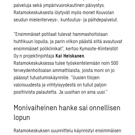
palveluja sekä ympärivuorokautinen päivystys.
Ratamokeskuksesta löytyvät myös monet Kouvolan
seudun mielenterveys-, kuntoutus- ja päihdepalvelut.
”Ensimmäiset potilaat tulevat hammashoitolaan
huhtikuun lopulla, ja parin viikon päästä siitä avautuvat
ensimmäiset poliklinikat”, kertoo Kymsote-Kiinteistöt
Oy:n projektinjohtaja
Kai Heiskanen
.
Ratamokeskuksessa tulee työskentelemään noin 500
terveydenhoitoalan ammattilaista, joista moni on jo
päässyt tutustumiskäynnille. ”Uusien tilojen
valoisuudesta ja viihtyisyydestä on tullut paljon
positiivista palautetta. Ja uusihan on aina uusi.”
Monivaiheinen hanke sai onnellisen
lopun
Ratamokeskuksen suunnittelu käynnistyi ensimmäisen