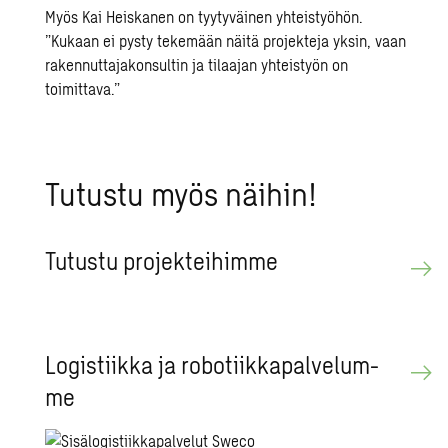
Myös Kai Heiskanen on tyytyväinen yhteistyöhön.
”Kukaan ei pysty tekemään näitä projekteja yksin, vaan
rakennuttajakonsultin ja tilaajan yhteistyön on
toimittava.”
Tu­tus­tu myös näi­hin!
Tu­tus­tu pro­jek­tei­him­me
Lo­gis­tiik­ka ja ro­bo­tiik­ka­pal­ve­lum­
me