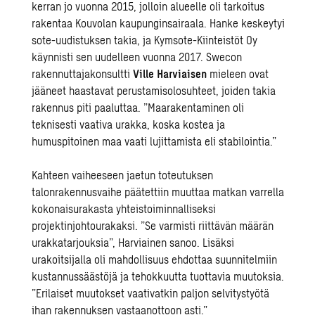
kerran jo vuonna 2015, jolloin alueelle oli tarkoitus
rakentaa Kouvolan kaupunginsairaala. Hanke keskeytyi
sote-uudistuksen takia, ja Kymsote-Kiinteistöt Oy
käynnisti sen uudelleen vuonna 2017. Swecon
rakennuttajakonsultti
Ville Harviaisen
mieleen ovat
jääneet haastavat perustamisolosuhteet, joiden takia
rakennus piti paaluttaa. ”Maarakentaminen oli
teknisesti vaativa urakka, koska kostea ja
humuspitoinen maa vaati lujittamista eli stabilointia.”
Kahteen vaiheeseen jaetun toteutuksen
talonrakennusvaihe päätettiin muuttaa matkan varrella
kokonaisurakasta yhteistoiminnalliseksi
projektinjohtourakaksi. ”Se varmisti riittävän määrän
urakkatarjouksia”, Harviainen sanoo. Lisäksi
urakoitsijalla oli mahdollisuus ehdottaa suunnitelmiin
kustannussäästöjä ja tehokkuutta tuottavia muutoksia.
”Erilaiset muutokset vaativatkin paljon selvitystyötä
ihan rakennuksen vastaanottoon asti.”