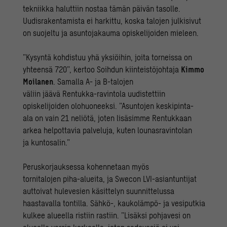
tekniikka haluttiin nostaa tämän päivän tasolle.
Uudisrakentamista ei harkittu, koska talojen julkisivut
on suojeltu ja asuntojakauma opiskelijoiden mieleen.
”Kysyntä kohdistuu yhä yksiöihin, joita torneissa on
yhteensä 720”, kertoo Soihdun kiinteistöjohtaja
Kimmo
Moilanen
. Samalla A- ja B-talojen
väliin jäävä Rentukka-ravintola uudistettiin
opiskelijoiden olohuoneeksi. ”Asuntojen keskipinta-
ala on vain 21 neliötä, joten lisäsimme Rentukkaan
arkea helpottavia palveluja, kuten lounasravintolan
ja kuntosalin.”
Peruskorjauksessa kohennetaan myös
tornitalojen piha-alueita, ja Swecon LVI-asiantuntijat
auttoivat hulevesien käsittelyn suunnittelussa
haastavalla tontilla. Sähkö-, kaukolämpö- ja vesiputkia
kulkee alueella ristiin rastiin. ”Lisäksi pohjavesi on