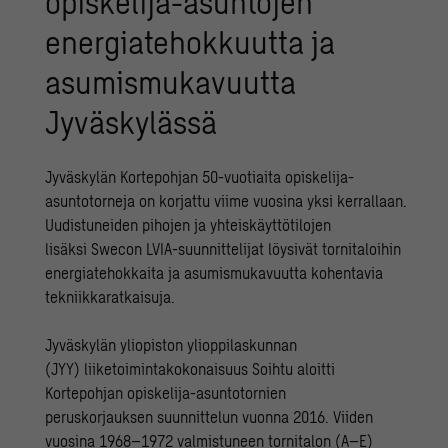
opiskelija-asuntojen
energiatehokkuutta ja
asumismukavuutta
Jyväskylässä
Jyväskylän Kortepohjan 50-vuotiaita opiskelija-
asuntotorneja on korjattu viime vuosina yksi kerrallaan.
Uudistuneiden pihojen ja yhteiskäyttötilojen
lisäksi Swecon LVIA-suunnittelijat löysivät tornitaloihin
energiatehokkaita ja asumismukavuutta kohentavia
tekniikkaratkaisuja.
Jyväskylän yliopiston ylioppilaskunnan
(JYY) liiketoimintakokonaisuus Soihtu aloitti
Kortepohjan opiskelija-asuntotornien
peruskorjauksen suunnittelun vuonna 2016. Viiden
vuosina 1968–1972 valmistuneen tornitalon (A–E)