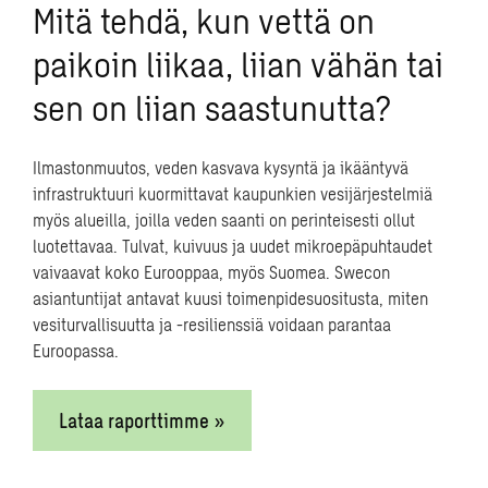
Mitä tehdä, kun vettä on
tunnin yöjäähdytyksen tavallisen 90–120 minuutin
sijaan”, Purola kertoo. Asukkaita myös neuvotaan
paikoin liikaa, liian vähän tai
tekniikan käytössä ja energiasäästöissä.
sen on liian saastunutta?
Olosuhteiden varmistamiseksi LVI-suunnittelijat
mittasivat talvella ensimmäisenä jäähtyvien nurkka-
Ilmastonmuutos, veden kasvava kysyntä ja ikääntyvä
asuntojen huonelämpötilat, mikä antoi yleiskuvan talon
infrastruktuuri kuormittavat kaupunkien vesijärjestelmiä
lämpötaseesta. ”Lämmitysjärjestelmän viat paljastuvat
myös alueilla, joilla veden saanti on perinteisesti ollut
nopeasti, kun automaatio ilmoittaa ylläpidolle kulma-
luotettavaa. Tulvat, kuivuus ja uudet mikroepäpuhtaudet
asuntojen jäähtymisestä.”
vaivaavat koko Eurooppaa, myös Suomea. Swecon
asiantuntijat antavat kuusi toimenpidesuositusta, miten
Kohteen ikä ei estä
vesiturvallisuutta ja -resilienssiä voidaan parantaa
energiatehokkaita
Euroopassa.
tekniikkaratkaisuja
Lataa raporttimme »
JYY julkaisi vuonna 2020 Ilmastokestävyyden tiekartan,
jonka tavoitteena on hiilineutraalius vuoteen 2025
mennessä. ”Torneissa näitä arvoja on toteutettu alusta