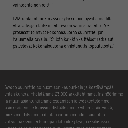
vaihtoehtoinen reitti.”
LVIA-urakointi onkin Jyväskylässä niin hyvällä mallilla,
että valvojan tärkein tehtävä on varmistaa, että LVI-
prosessit toimivat kokonaisuutena suunnittelijan
haluamalla tavalla. ”Silloin kaikki yksittäiset ratkaisut
palvelevat kokonaisuutena onnistunutta lopputulosta.”
Sweco suunnittelee huomisen kaupunkeja ja kestävämpää
yhteiskuntaa. Yhdistämme 23 000 arkkitehtimme, insinöörimme
ja muun asiantuntijamme osaamisen ja työskentelemme
asiakkaidemme kanssa edistääksemme vihreää siirtymää,
maksimoidaksemme digitalisaation mahdollisuudet ja
vahvistaaksemme Euroopan kilpailukykyä ja resilienssiä.