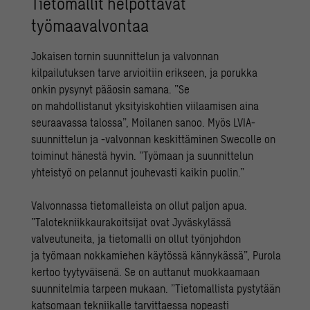
Tietomallit helpottavat
työmaavalvontaa
Jokaisen tornin suunnittelun ja valvonnan
kilpailutuksen tarve arvioitiin erikseen, ja porukka
onkin pysynyt pääosin samana. ”Se
on mahdollistanut yksityiskohtien viilaamisen aina
seuraavassa talossa”, Moilanen sanoo. Myös LVIA-
suunnittelun ja -valvonnan keskittäminen Swecolle on
toiminut hänestä hyvin. ”Työmaan ja suunnittelun
yhteistyö on pelannut jouhevasti kaikin puolin.”
Valvonnassa tietomalleista on ollut paljon apua.
”Talotekniikkaurakoitsijat ovat Jyväskylässä
valveutuneita, ja tietomalli on ollut työnjohdon
ja työmaan nokkamiehen käytössä kännykässä”, Purola
kertoo tyytyväisenä. Se on auttanut muokkaamaan
suunnitelmia tarpeen mukaan. ”Tietomallista pystytään
katsomaan tekniikalle tarvittaessa nopeasti