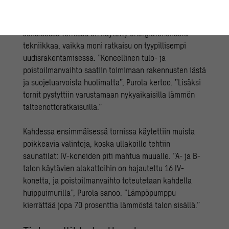
asti”, Moilanen sanoo.
Jokaisessa tornissa on käytetty energiatehokasta
tekniikkaa, vaikka moni ratkaisu on tyypillisempi
uudisrakentamisessa. ”Koneellinen tulo- ja
poistoilmanvaihto saatiin toimimaan rakennusten iästä
ja suojeluarvoista huolimatta”, Purola kertoo. ”Lisäksi
tornit pystyttiin varustamaan nykyaikaisilla lämmön
talteenottoratkaisuilla.”
Kahdessa ensimmäisessä tornissa käytettiin muista
poikkeavia valintoja, koska ullakoille tehtiin
saunatilat: IV-koneiden piti mahtua muualle. ”A- ja B-
talon käytävien alakattoihin on hajautettu 16 IV-
konetta, ja poistoilmanvaihto toteutetaan kahdella
huippuimurilla”, Purola sanoo. ”L
ämpöpumppu
kierrättää
jopa 70 prosenttia lämmöstä talon sisällä.”