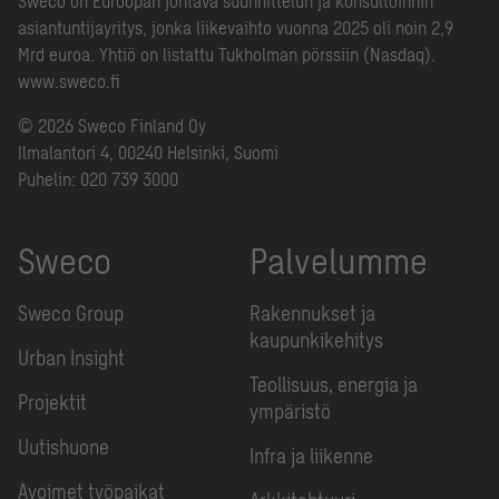
Sweco on Euroopan johtava suunnittelun ja konsultoinnin
asiantuntijayritys, jonka liikevaihto vuonna 2025 oli noin 2,9
Mrd euroa. Yhtiö on listattu Tukholman pörssiin (Nasdaq).
www.sweco.fi
© 2026 Sweco Finland Oy
Ilmalantori 4, 00240 Helsinki, Suomi
Puhelin:
020 739 3000
Sweco
Palvelumme
Sweco Group
Rakennukset ja
kaupunkikehitys
Urban Insight
Teollisuus, energia ja
Projektit
ympäristö
Uutishuone
Infra ja liikenne
Avoimet työpaikat