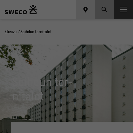
Etusivu
/
Soihdun tornitalot
Soih­dun tor­
ni­ta­lot