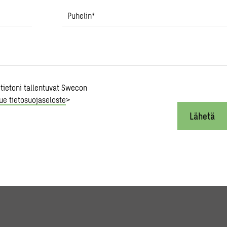
Puhelin
*
 tietoni tallentuvat Swecon
ue tietosuojaseloste
>
Lähetä