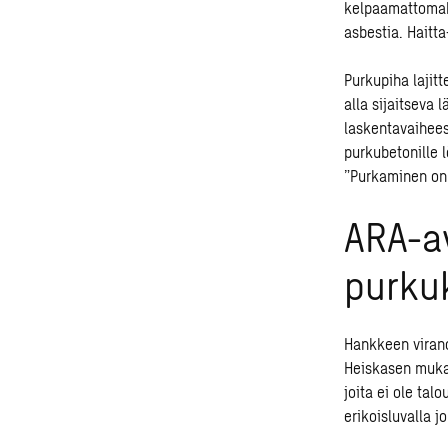
kelpaamattomaks
asbestia. Haitt
Purkupiha lajitt
alla sijaitseva 
laskentavaihees
purkubetonille 
”Purkaminen onn
ARA-av
purku
Hankkeen viran
Heiskasen mukaa
joita ei ole ta
erikoisluvalla j