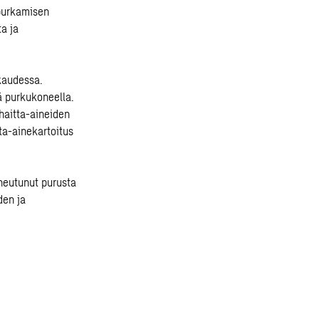
purkamisen
a ja
kaudessa.
lä purkukoneella.
 haitta-aineiden
tta-ainekartoitus
iheutunut purusta
den ja