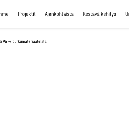
umme
Projektit
Ajankohtaista
Kestävä kehitys
U
yli 96 % purkumateriaaleista
sesta
osta
n yli 96