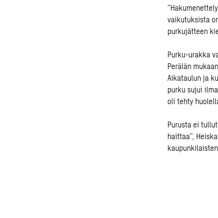
”Hakumenettely
vaikutuksista o
purkujätteen ki
Purku-urakka v
Perälän mukaan t
Aikataulun ja ku
purku sujui ilma
oli tehty huolell
Purusta ei tullu
haittaa”, Heisk
kaupunkilaisten