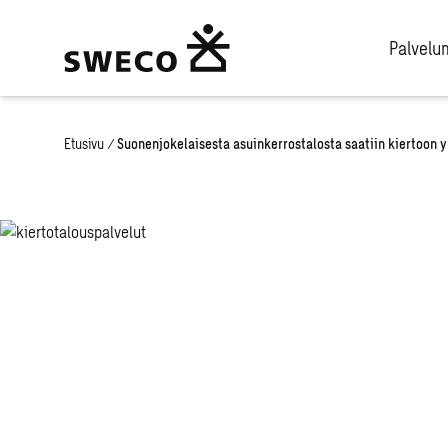
Palvel
Etusivu
/
Suonenjokelaisesta asuinkerrostalosta saatiin kiertoon 
Suonenjokelai
asuinkerrostal
saatiin kiertoo