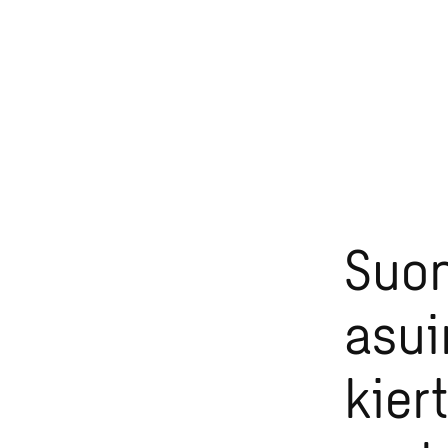
%
purkumateriaa
Suon
asui
kier