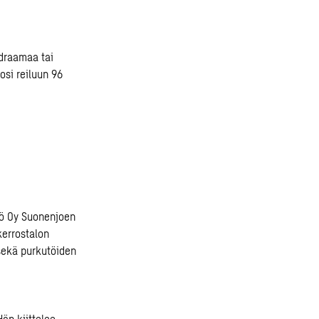
 draamaa tai
osi reiluun 96
tö Oy Suonenjoen
kerrostalon
sekä purkutöiden
Hän kiittelee