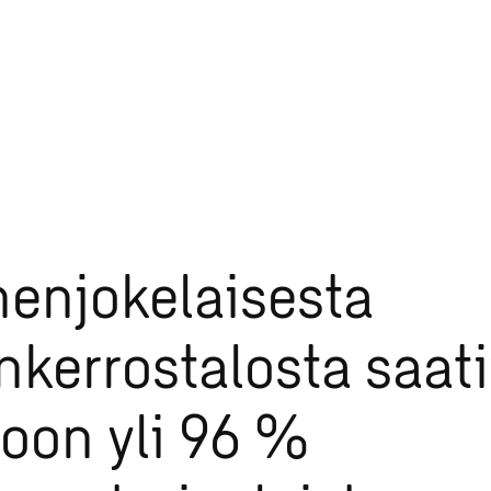
leista
enjokelaisesta
nkerrostalosta saati
toon yli 96 %