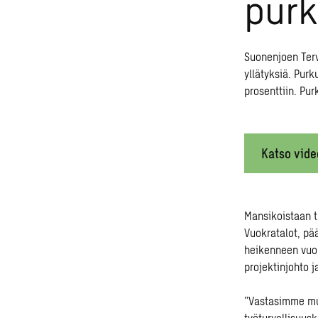
purk
Suonenjoen Terv
yllätyksiä. Purk
prosenttiin. Pur
Katso vide
Mansikoistaan t
Vuokratalot, pä
heikenneen vuo
projektinjohto 
”Vastasimme mu
työturvallisuus