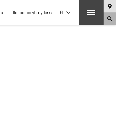
ra
Ole meihin yhteydessä
FI