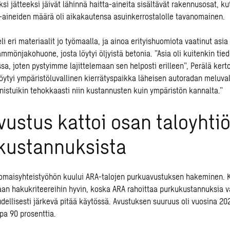
i jätteeksi jäivät lähinnä haitta-aineita sisältävät rakennusosat, ku
a-aineiden määrä oli aikakautensa asuinkerrostalolle tavanomainen.
eli eri materiaalit jo työmaalla, ja ainoa erityishuomiota vaatinut asia
lämmönjakohuone, josta löytyi öljyistä betonia. ”Asia oli kuitenkin tie
sa, joten pystyimme lajittelemaan sen helposti erilleen”, Perälä kert
löytyi ympäristöluvallinen kierrätyspaikka läheisen autoradan meluval
istuikin tehokkaasti niin kustannusten kuin ympäristön kannalta.”
ustus kattoi osan taloyhti
kustannuksista
omaisyhteistyöhön kuului ARA-talojen purkuavustuksen hakeminen. 
n hakukriteereihin hyvin, koska ARA rahoittaa purkukustannuksia v
loudellisesti järkevä pitää käytössä. Avustuksen suuruus oli vuosina 
opa 90 prosenttia.