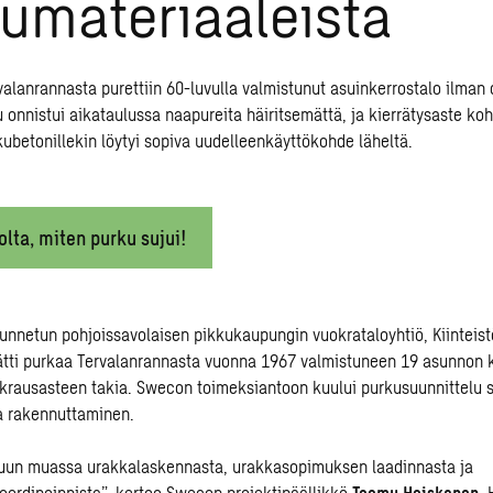
umateriaaleista
alanrannasta purettiin 60-luvulla valmistunut asuinkerrostalo ilman
u onnistui aikataulussa naapureita häiritsemättä, ja kierrätysaste koh
kubetonillekin löytyi sopiva uudelleenkäyttökohde läheltä.
olta, miten purku sujui!
unnetun pohjoissavolaisen pikkukaupungin vuokrataloyhtiö, Kiinteis
ätti purkaa Tervalanrannasta vuonna 1967 valmistuneen 19 asunnon 
krausasteen takia. Swecon toimeksiantoon kuului purkusuunnittelu 
ja rakennuttaminen.
un muassa urakkalaskennasta, urakkasopimuksen laadinnasta ja
koordinoinnista”, kertoo Swecon projektipäällikkö
Teemu Heiskanen
. 