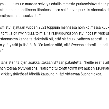
yn kuului muun muassa selvitys edullisimmasta purkamistavasta ja 
mistajan taloudelliseen tilanteeseensa sekä arvio purkukustannuksist
errätysmahdollisuuksista.”
almistui ajallaan vuoden 2021 loppuun mennessä noin kolmessa kuu
ontilla oli hyvin tilaa toimia, ja raskaspurku onnistui ripeästi yhdel
stannusten kannalta tärkeintä oli, että sisäpurkuvaiheen asbesti- ja
n yllätyksiä ja lisätöitä. ”Se kertoo siitä, että Swecon asbesti- ja hai
a.”
t läheisten talojen asukkailtakaan yhtään palautetta. ”Heille ei siis a
anen toteaa tyytyväisenä. Maisemoitu tontti toimii nyt alueen asukkai
 virkistyskäytössä lähellä kaupungin läpi virtaavaa Suonenjokea.