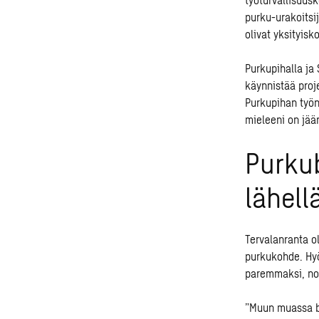
purku-urakoitsi
olivat yksityisk
Purkupihalla ja
käynnistää proj
Purkupihan työ
mieleeni on jää
Purkub
lähell
Tervalanranta o
purkukohde. Hyö
paremmaksi, n
”Muun muassa be