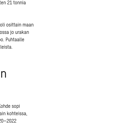
ten 21 tonnia
 oli osittain maan
dossa jo urakan
oo. Puhtaalle
leista.
ön
Kohde sopi
ain kohteissa,
2020–2022