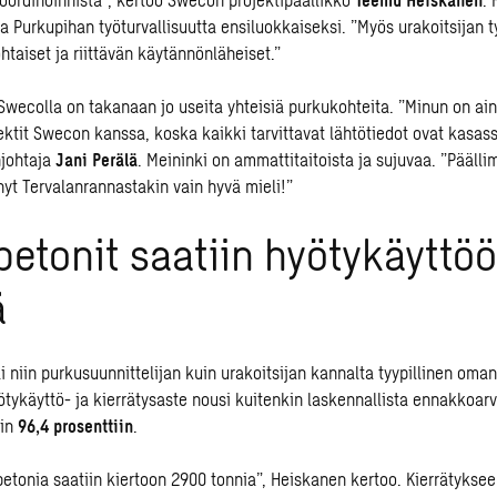
ja Purkupihan työturvallisuutta ensiluokkaiseksi. ”Myös urakoitsijan 
ohtaiset ja riittävän käytännönläheiset.”
 Swecolla on takanaan jo useita yhteisiä purkukohteita. ”Minun on ai
ektit Swecon kanssa, koska kaikki tarvittavat lähtötiedot ovat kasass
njohtaja
Jani Perälä
. Meininki on ammattitaitoista ja sujuvaa. ”Pääll
nyt Tervalanrannastakin vain hyvä mieli!”
etonit saatiin hyötykäyttö
ä
li niin purkusuunnittelijan kuin urakoitsijan kannalta tyypillinen om
tykäyttö- ja kierrätysaste nousi kuitenkin laskennallista ennakkoarv
oin
96,4 prosenttiin
.
tonia saatiin kiertoon 2900 tonnia”, Heiskanen kertoo. Kierrätykse