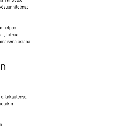
työsuunnitelmat
na helppo
a”, toteaa
immäisenä asiana
ön
an aikakautensa
iotakin
en