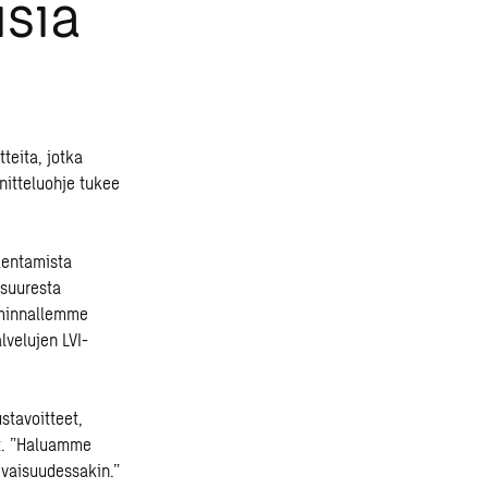
isia
teita, jotka
nitteluohje tukee
akentamista
 suuresta
iminnallemme
lvelujen LVI-
stavoitteet,
ot. ”Haluamme
evaisuudessakin.”