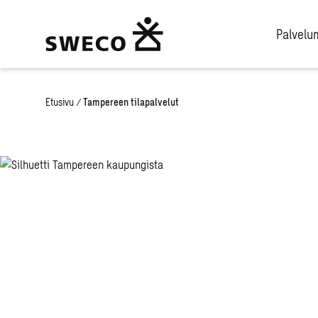
Palvel
Etusivu
/
Tampereen tilapalvelut
Elinkaarisuunn
tukee
elinkaarikestä