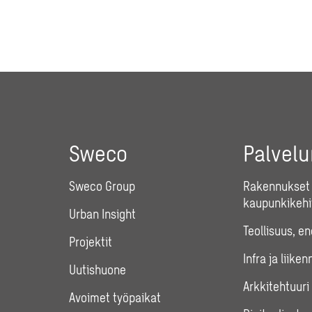
Sweco
Palvel
Sweco Group
Rakennukset 
kaupunkikehi
Urban Insight
Teollisuus, e
Projektit
Infra ja liiken
Uutishuone
Arkkitehtuuri
Avoimet työpaikat