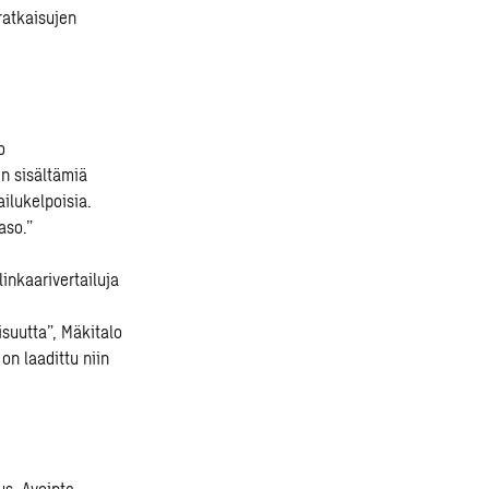
ratkaisujen
o
en sisältämiä
ailukelpoisia.
aso.”
linkaarivertailuja
isuutta”, Mäkitalo
on laadittu niin
us. Avointa