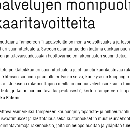
palvelujen monipuol
kaaritavoitteita
uttajana Tampereen Tilapalveluilla on monia velvollisuuksia ja tavoit
t eri suunnittelualoja. Swecon asiantuntijoiden laatima elinkaarisuun
ien ja tulevaisuudessakin huoltovarmojen rakennusten suunnittelua.
ttelu poikkileikkaa eri suunnittelualoja ja ohjaa elinkaarikestävää r
 Yhteisen suunnan pitää olla erityisen selvä, kun kyse on kaupungin
a. ”Julkisena rakennuttajana meillä on monia velvollisuuksia ja to
tteita, jotka on huomioitava laaja-alaisesti”, kertoo Tampereen Tilapa
ka Paterno
.
ttava esimerkiksi Tampereen kaupungin ympäristö- ja hiilineutraaliu
usvaatimukset ja kiertotalous sekä kustannukset ja muut reunaehd
oimintavarmoja rakennuksia, joita on helppo huoltaa ja ylläpitää tul