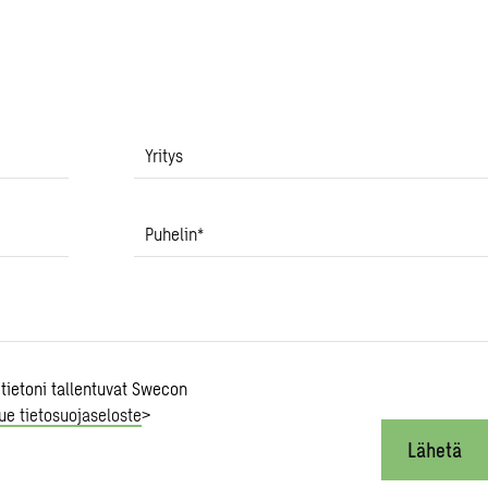
Yritys
Puhelin
*
 tietoni tallentuvat Swecon
ue tietosuojaseloste
>
Lähetä