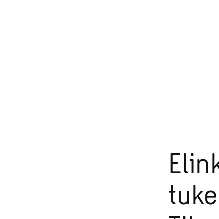
rakennusten
suunnittelua
Tampereella
Elin
tuk