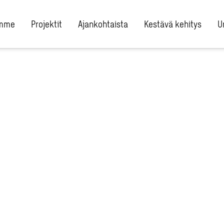
umme
Projektit
Ajankohtaista
Kestävä kehitys
U
itteluohje
vien