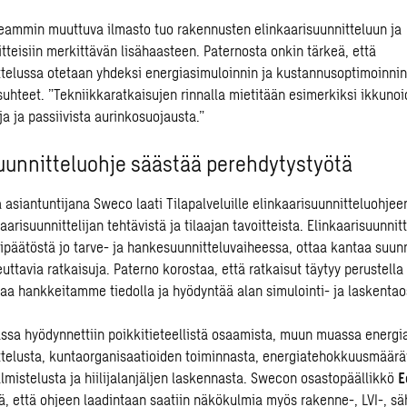
eammin muuttuva ilmasto tuo rakennusten
elinkaarisuunnitteluun
ja
tteisiin merkittävän lisähaasteen. Paternosta onkin tärkeä, että
ttelussa otetaan yhdeksi energiasimuloinnin ja kustannusoptimoinni
suhteet. ”Tekniikkaratkaisujen rinnalla mietitään esimerkiksi ikkuno
a ja passiivista aurinkosuojausta.”
uunnitteluohje säästää perehdytystyötä
asiantuntijana Sweco laati Tilapalveluille elinkaarisuunnitteluohjee
aarisuunnittelijan tehtävistä ja tilaajan tavoitteista. Elinkaarisuunnit
tipäätöstä jo tarve- ja hankesuunnitteluvaiheessa, ottaa kantaa suunn
euttavia ratkaisuja. Paterno korostaa, että ratkaisut täytyy perustella 
a hankkeitamme tiedolla ja hyödyntää alan simulointi- ja laskentao
ssa hyödynnettiin poikkitieteellistä osaamista, muun muassa energia
ttelusta, kuntaorganisaatioiden toiminnasta, energiatehokkuusmäärä
almistelusta ja
hiilijalanjäljen laskennasta
. Swecon osastopäällikkö
E
vä, että ohjeen laadintaan saatiin näkökulmia myös rakenne-, LVI-, sä