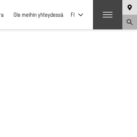
ra
Ole meihin yhteydessä
FI