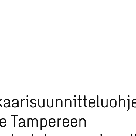
kaarisuunnitteluohj
ee Tampereen