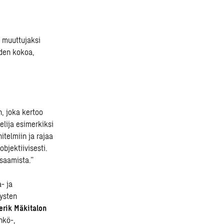
n muuttujaksi
iden kokoa,
n, joka kertoo
telija esimerkiksi
itelmiin ja rajaa
objektiivisesti.
saamista.”
- ja
ysten
erik Mäkitalon
hkö-,