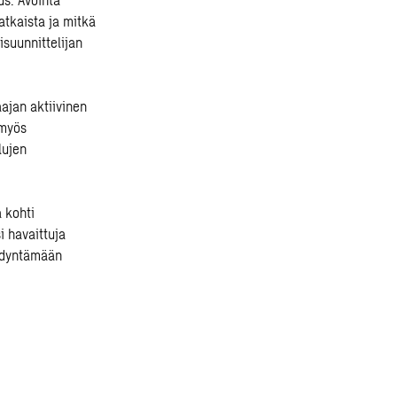
atkaista ja mitkä
suunnittelijan
ajan aktiivinen
 myös
lujen
a kohti
i havaittuja
yödyntämään