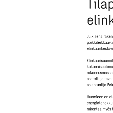
Tila
elin
Julkisena rakenn
poikkileikkaava
elinkaarikestäv
Elinkaarisuunni
kokonaisuutena.
rakennusmassast
asetettuja tavoi
asiantuntija
Pek
Huomioon on ote
energiatehokku
rakentaa myös t