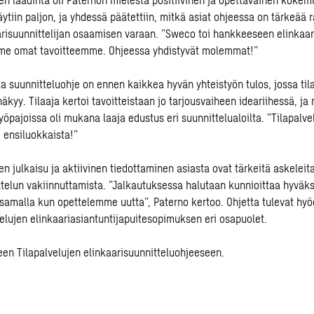
tiin paljon, ja yhdessä päätettiin, mitkä asiat ohjeessa on tärkeää r
arisuunnittelijan osaamisen varaan. ”Sweco toi hankkeeseen elinkaari
me omat tavoitteemme. Ohjeessa yhdistyvät molemmat!”
a suunnitteluohje on ennen kaikkea hyvän yhteistyön tulos, jossa tila
äkyy. Tilaaja kertoi tavoitteistaan jo tarjousvaiheen ideariihessä, ja
pajoissa oli mukana laaja edustus eri suunnittelualoilta. ”Tilapalve
i ensiluokkaista!”
n julkaisu ja aktiivinen tiedottaminen asiasta ovat tärkeitä askeleit
ttelun vakiinnuttamista. ”Jalkautuksessa halutaan kunnioittaa hyväks
 samalla kun opettelemme uutta”, Paterno kertoo. Ohjetta tulevat h
velujen elinkaariasiantuntijapuitesopimuksen eri osapuolet.
een Tilapalvelujen
elinkaarisuunnitteluohjeeseen
.