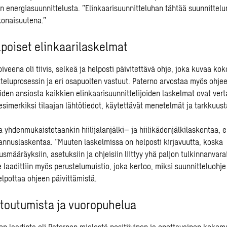
n energiasuunnittelusta. ”Elinkaarisuunnitteluhan tähtää suunnittelu
konaisuutena.”
lpoiset elinkaarilaskelmat
oiveena oli tiivis, selkeä ja helposti päivitettävä ohje, joka kuvaa kok
tteluprosessin ja eri osapuolten vastuut. Paterno arvostaa myös ohje
iden ansiosta kaikkien elinkaarisuunnittelijoiden laskelmat ovat vert
esimerkiksi tilaajan lähtötiedot, käytettävät menetelmät ja tarkkuust
lla yhdenmukaistetaankin
hiilijalanjälki
– ja hiilikädenjälkilaskentaa, e
tannuslaskentaa. ”Muuten laskelmissa on helposti kirjavuutta, koska
määräyksiin, asetuksiin ja ohjeisiin liittyy yhä paljon tulkinnanvara
e laadittiin myös perustelumuistio, joka kertoo, miksi suunnitteluohje 
elpottaa ohjeen päivittämistä.
itoutumista ja vuoropuhelua
en laadinta oli Paternon mielestä positiivinen ja opettavainen kokem