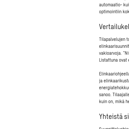
automaatio- kui
optimointiin ko
Vertailuke
Tilapalvelujen t
elinkaarisuunni
vakioarvoja. ”Ni
Listattuna ovat 
Elinkaariohjee
ja elinkaarikus
energiatehokkuus
sanoo. Tilaajall
kuin on, mikä h
Yhteistä s
Suunnitteluohje