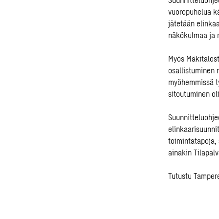
vuoropuhelua käy
jätetään elinka
näkökulmaa ja 
Myös Mäkitalost
osallistuminen n
myöhemmissä työ
sitoutuminen ol
Suunnitteluohjee
elinkaarisuunni
toimintatapoja,
ainakin Tilapal
Tutustu Tamper