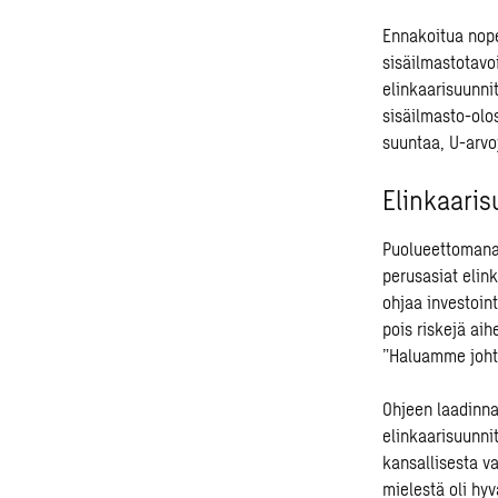
Ennakoitua nop
sisäilmastotavoi
elinkaarisuunni
sisäilmasto-olo
suuntaa, U-arvoj
Elinkaaris
Puolueettomana 
perusasiat elink
ohjaa investoin
pois riskejä aih
”Haluamme johta
Ohjeen laadinna
elinkaarisuunni
kansallisesta v
mielestä oli hy