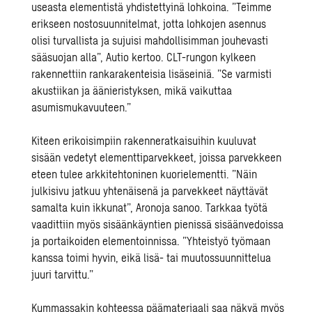
useasta elementistä yhdistettyinä lohkoina. ”Teimme
erikseen nostosuunnitelmat, jotta lohkojen asennus
olisi turvallista ja sujuisi mahdollisimman jouhevasti
sääsuojan alla”, Autio kertoo. CLT-rungon kylkeen
rakennettiin rankarakenteisia lisäseiniä. ”Se varmisti
akustiikan ja äänieristyksen, mikä vaikuttaa
asumismukavuuteen.”
Kiteen erikoisimpiin rakenneratkaisuihin kuuluvat
sisään vedetyt elementtiparvekkeet, joissa parvekkeen
eteen tulee arkkitehtoninen kuorielementti. ”Näin
julkisivu jatkuu yhtenäisenä ja parvekkeet näyttävät
samalta kuin ikkunat”, Aronoja sanoo. Tarkkaa työtä
vaadittiin myös sisäänkäyntien pienissä sisäänvedoissa
ja portaikoiden elementoinnissa. ”Yhteistyö työmaan
kanssa toimi hyvin, eikä lisä- tai muutossuunnittelua
juuri tarvittu.”
Kummassakin kohteessa päämateriaali saa näkyä myös