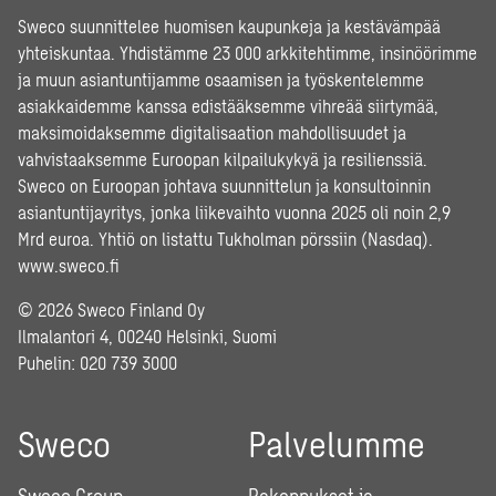
Sweco suunnittelee huomisen kaupunkeja ja kestävämpää
yhteiskuntaa. Yhdistämme 23 000 arkkitehtimme, insinöörimme
ja muun asiantuntijamme osaamisen ja työskentelemme
asiakkaidemme kanssa edistääksemme vihreää siirtymää,
maksimoidaksemme digitalisaation mahdollisuudet ja
vahvistaaksemme Euroopan kilpailukykyä ja resilienssiä.
Sweco on Euroopan johtava suunnittelun ja konsultoinnin
asiantuntijayritys, jonka liikevaihto vuonna 2025 oli noin 2,9
Mrd euroa. Yhtiö on listattu Tukholman pörssiin (Nasdaq).
www.sweco.fi
© 2026 Sweco Finland Oy
Ilmalantori 4, 00240 Helsinki, Suomi
Puhelin:
020 739 3000
Sweco
Palvelumme