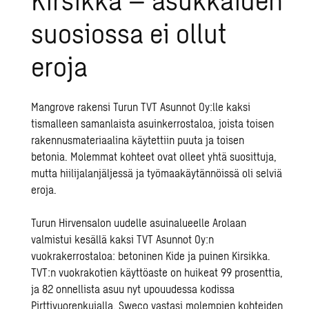
suosiossa ei ollut
eroja
Mangrove rakensi Turun TVT Asunnot Oy:lle kaksi
tismalleen samanlaista asuinkerrostaloa, joista toisen
rakennusmateriaalina käytettiin puuta ja toisen
betonia. Molemmat kohteet ovat olleet yhtä suosittuja,
mutta hiilijalanjäljessä ja työmaakäytännöissä oli selviä
eroja.
Turun Hirvensalon uudelle asuinalueelle Arolaan
valmistui kesällä kaksi TVT Asunnot Oy:n
vuokrakerrostaloa: betoninen Kide ja puinen Kirsikka.
TVT:n vuokrakotien käyttöaste on huikeat 99 prosenttia,
ja 82 onnellista asuu nyt upouudessa kodissa
Pirttivuorenkujalla. Sweco vastasi molempien kohteiden