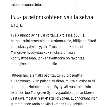
rakennesuunnittelusta.
Puu- ja betonikohteen välillä selviä
eroja
TVT Asunnot Oy halusi vertailla Arolassa puu- ja
betoniasuinkerrostalojen kustannuksia, hiilijalanjälkeä
ja asukastyytyväisyyttä. Myös talon rakentanut
Mangrove hyödyntää kokemuksia omassa
kehitystyössään, jonka tavoitteena on rakentaa
ekologisesti eri materiaaleilla.
”Kiteen hiilijalanjälki osoittautui 75 prosenttia
suuremmaksi kuin puisen Kirsikan, mutta suosiossa ei
ollut eroja. Molemmat talot täyttyivät vuokralaisista
heti”, kertoo Mangrove Oy:n työpäällikkö ja hankkeen
vastaava mestari
Veli-Matti Toivonen
. Luonnonläheinen
ja merellinen Arola selvästi vetoaa turkulaisiin, ja