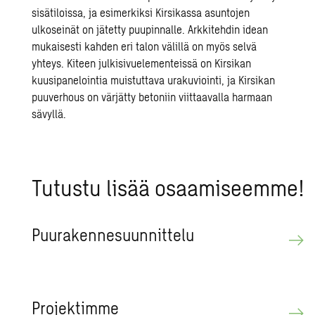
sisätiloissa, ja esimerkiksi Kirsikassa asuntojen
ulkoseinät on jätetty puupinnalle. Arkkitehdin idean
mukaisesti kahden eri talon välillä on myös selvä
yhteys. Kiteen julkisivuelementeissä on Kirsikan
kuusipanelointia muistuttava urakuviointi, ja Kirsikan
puuverhous on värjätty betoniin viittaavalla harmaan
sävyllä.
Tu­tus­tu lisää osaa­mi­seem­me!
Puu­ra­ken­ne­suun­nit­te­lu
Pro­jek­tim­me