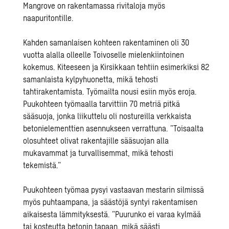
Mangrove on rakentamassa rivitaloja myös
naapuritontille.
Kahden samanlaisen kohteen rakentaminen oli 30
vuotta alalla olleelle Toivoselle mielenkiintoinen
kokemus. Kiteeseen ja Kirsikkaan tehtiin esimerkiksi 82
samanlaista kylpyhuonetta, mikä tehosti
tahtirakentamista. Työmailta nousi esiin myös eroja.
Puukohteen työmaalla tarvittiin 70 metriä pitkä
sääsuoja, jonka liikuttelu oli nostureilla verkkaista
betonielementtien asennukseen verrattuna. ”Toisaalta
olosuhteet olivat rakentajille sääsuojan alla
mukavammat ja turvallisemmat, mikä tehosti
tekemistä.”
Puukohteen työmaa pysyi vastaavan mestarin silmissä
myös puhtaampana, ja säästöjä syntyi rakentamisen
aikaisesta lämmityksestä. ”Puurunko ei varaa kylmää
tai kosteutta betonin tapaan, mikä säästi