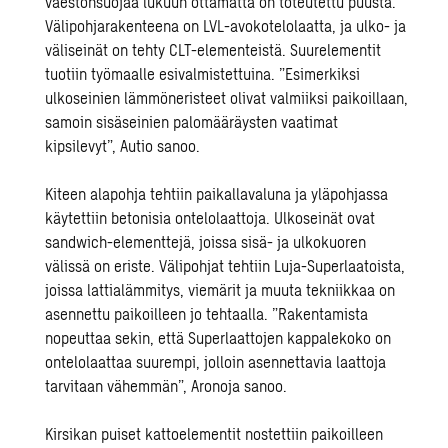
väestönsuojaa lukuun ottamatta on toteutettu puusta.
Välipohjarakenteena on LVL-avokotelolaatta, ja ulko- ja
väliseinät on tehty CLT-elementeistä. Suurelementit
tuotiin työmaalle esivalmistettuina. ”Esimerkiksi
ulkoseinien lämmöneristeet olivat valmiiksi paikoillaan,
samoin sisäseinien palomääräysten vaatimat
kipsilevyt”, Autio sanoo.
Kiteen alapohja tehtiin paikallavaluna ja yläpohjassa
käytettiin betonisia ontelolaattoja. Ulkoseinät ovat
sandwich-elementtejä, joissa sisä- ja ulkokuoren
välissä on eriste. Välipohjat tehtiin Luja-Superlaatoista,
joissa lattialämmitys, viemärit ja muuta tekniikkaa on
asennettu paikoilleen jo tehtaalla. ”Rakentamista
nopeuttaa sekin, että Superlaattojen kappalekoko on
ontelolaattaa suurempi, jolloin asennettavia laattoja
tarvitaan vähemmän”, Aronoja sanoo.
Kirsikan puiset kattoelementit nostettiin paikoilleen