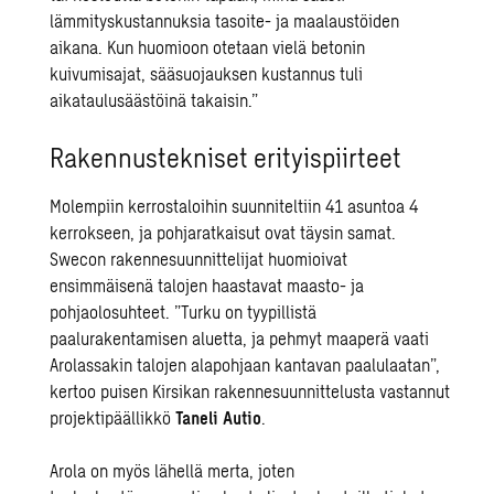
lämmityskustannuksia tasoite- ja maalaustöiden
aikana. Kun huomioon otetaan vielä betonin
kuivumisajat, sääsuojauksen kustannus tuli
aikataulusäästöinä takaisin.”
Rakennustekniset erityispiirteet
Molempiin kerrostaloihin suunniteltiin 41 asuntoa 4
kerrokseen, ja pohjaratkaisut ovat täysin samat.
Swecon rakennesuunnittelijat huomioivat
ensimmäisenä talojen haastavat maasto- ja
pohjaolosuhteet. ”Turku on tyypillistä
paalurakentamisen aluetta, ja pehmyt maaperä vaati
Arolassakin talojen alapohjaan kantavan paalulaatan”,
kertoo puisen Kirsikan rakennesuunnittelusta vastannut
projektipäällikkö
Taneli Autio
.
Arola on myös lähellä merta, joten