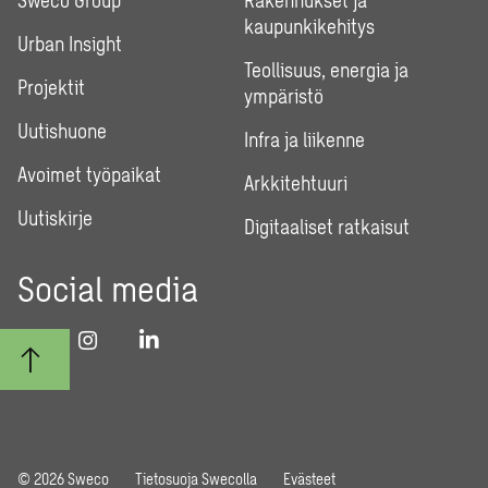
Sweco Group
Rakennukset ja
kaupunkikehitys
Urban Insight
Teollisuus, energia ja
Projektit
ympäristö
Uutishuone
Infra ja liikenne
Avoimet työpaikat
Arkkitehtuuri
Uutiskirje
Digitaaliset ratkaisut
Social media
© 2026 Sweco
Tietosuoja Swecolla
Evästeet