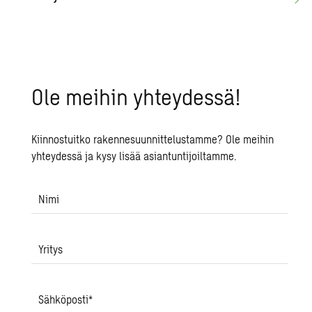
Ole mei­hin yh­tey­des­sä!
Kiinnostuitko rakennesuunnittelustamme? Ole meihin
yhteydessä ja kysy lisää asiantuntijoiltamme.
Nimi
Yritys
Sähköposti
*