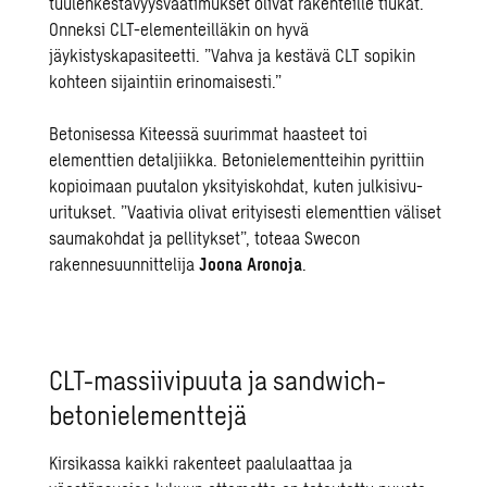
tuulenkestävyysvaatimukset olivat rakenteille tiukat.
Onneksi CLT-elementeilläkin on hyvä
jäykistyskapasiteetti. ”Vahva ja kestävä CLT sopikin
kohteen sijaintiin erinomaisesti.”
Betonisessa Kiteessä suurimmat haasteet toi
elementtien detaljiikka. Betonielementteihin pyrittiin
kopioimaan puutalon yksityiskohdat, kuten julkisivu-
uritukset. ”Vaativia olivat erityisesti elementtien väliset
saumakohdat ja pellitykset”, toteaa Swecon
rakennesuunnittelija
Joona Aronoja
.
CLT-massiivipuuta ja sandwich-
betonielementtejä
Kirsikassa kaikki rakenteet paalulaattaa ja