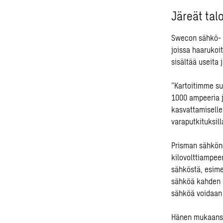
Järeät tal
Swecon sähkö- j
joissa haarukoit
sisältää useita 
”Kartoitimme su
1000 ampeeria j
kasvattamiselle
varaputkituksil
Prisman sähköns
kilovolttiampee
sähköstä, esime
sähköä kahden s
sähköä voidaan 
Hänen mukaansa k