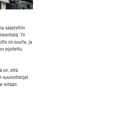
la säästyttiin
ikentistä. Yli
tto on suurta, ja
n sijoitettu
ä on, että
-suunnittelijat
le mitään