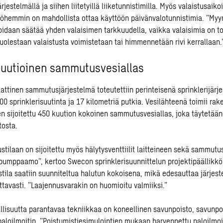
rjestelmällä ja siihen liitetyillä liiketunnistimilla. Myös valaistusaiko
öhemmin on mahdollista ottaa käyttöön päivänvalotunnistimia. ”My
idaan säätää yhden valaisimen tarkkuudella, vaikka valaisimia on to
puolestaan valaistusta voimistetaan tai himmennetään rivi kerrallaan.
uutioinen sammutusvesiallas
ttinen sammutusjärjestelmä toteutettiin perinteisenä sprinklerijärj
00 sprinklerisuutinta ja 17 kilometriä putkia. Vesilähteenä toimii ra
en sijoitettu 450 kuution kokoinen sammutusvesiallas, joka täytetää
tosta.
stilaan on sijoitettu myös hälytysventtiilit laitteineen sekä sammutu
pumppaamo”, kertoo Swecon sprinklerisuunnittelun projektipäällikk
stila saatiin suunniteltua halutun kokoisena, mikä edesauttaa järjes
tavasti. ”Laajennusvarakin on huomioitu valmiiksi.”
llisuutta parantavaa tekniikkaa on koneellinen savunpoisto, savunpo
aloilmoitin. ”Poistumistiesimulointien mukaan harvennettu paloilmoi