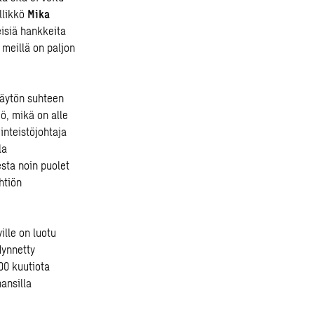
llikkö
Mika
eisiä hankkeita
meillä on paljon
käytön suhteen
iö, mikä on alle
inteistöjohtaja
la
sta noin puolet
htiön
ille on luotu
dynnetty
00 kuutiota
ansilla