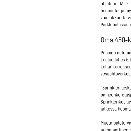
ohjataan DALI-jä
huomiota, ja my
voimakkuutta vo
Parkkihallissa 
Oma 450-k
Prisman automaa
kuuluu lähes 50
kellarikerrokse
vesijohtoverkos
”Sprinklerikesku
paineenkorotus
Sprinklerikesku
jatkossa huomat
Muuta paloturva
automaattinen p