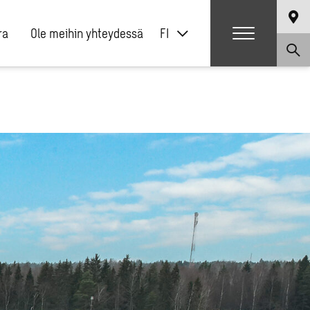
ra
Ole meihin yhteydessä
FI