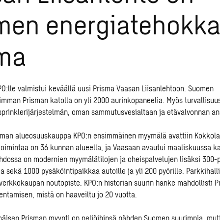
en energiatehokka
sma
:lle valmistui keväällä uusi Prisma Vaasan Liisanlehtoon. Suomen
mman Prisman katolla on yli 2000 aurinkopaneelia. Myös turvallisuu
prinklerijärjestelmän, oman sammutusvesialtaan ja etävalvonnan an
an alueosuuskauppa KPO:n ensimmäinen myymälä avattiin Kokkola
oimintaa on 36 kunnan alueella, ja Vaasaan avautui maaliskuussa k
ehdossa on modernien myymälätilojen ja oheispalvelujen lisäksi 300-
 sekä 1000 pysäköintipaikkaa autoille ja yli 200 pyörille. Parkkihalli
verkkokaupan noutopiste. KPO:n historian suurin hanke mahdollisti 
entamisen, mistä on haaveiltu jo 20 vuotta.
isen Prisman myynti on neliöihinsä nähden Suomen suurimpia, mutta