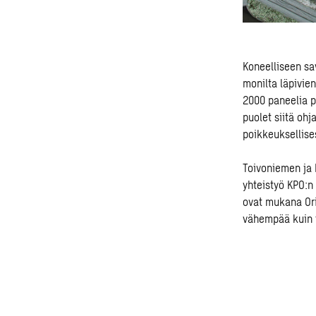
Koneelliseen sav
monilta läpivien
2000 paneelia p
puolet siitä ohj
poikkeuksellises
Toivoniemen ja 
yhteistyö KPO:n
ovat mukana Ori
vähempää kuin t