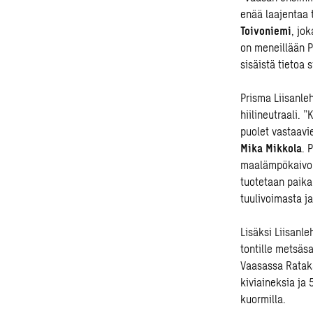
enää laajentaa 
Toivoniemi
, jo
on meneillään P
sisäistä tietoa 
Prisma Liisanle
hiilineutraali. 
puolet vastaavi
Mika Mikkola
. 
maalämpökaivoll
tuotetaan paika
tuulivoimasta j
Lisäksi Liisanle
tontille metsäs
Vaasassa Rataka
kiviaineksia ja
kuormilla.