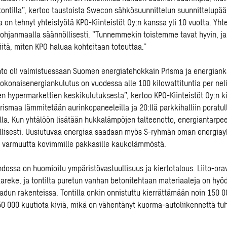
tontilla”, kertoo taustoista Swecon sähkösuunnittelun suunnittelupää
ka on tehnyt yhteistyötä KPO-Kiinteistöt Oy:n kanssa yli 10 vuotta. Yht
ohjanmaalla säännöllisesti. ”Tunnemmekin toistemme tavat hyvin, ja 
siitä, miten KPO haluaa kohteitaan toteuttaa.”
hto oli valmistuessaan Suomen energiatehokkain Prisma ja energian
”Kokonaisenergiankulutus on vuodessa alle 100 kilowattituntia per nel
en hypermarkettien keskikulutuksesta”, kertoo KPO-Kiinteistöt Oy:n ki
Prismaa lämmitetään aurinkopaneeleilla ja 20:llä parkkihalliin poratul
a. Kun yhtälöön lisätään hukkalämpöjen talteenotto, energiantarpee
llisesti. Uusiutuvaa energiaa saadaan myös S-ryhmän oman energiay
a varmuutta kovimmille pakkasille kaukolämmöstä.
hdossa on huomioitu ympäristövastuullisuus ja kiertotalous. Liito-orav
aareke, ja tontilta puretun vanhan betonitehtaan materiaaleja on hyö
dun rakenteissa. Tontilla onkin onnistuttu kierrättämään noin 150 0
 50 000 kuutiota kiviä, mikä on vähentänyt kuorma-autoliikennettä tuh