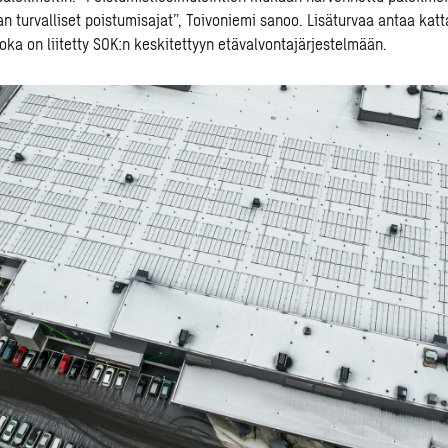
an turvalliset poistumisajat”, Toivoniemi sanoo. Lisäturvaa antaa kat
oka on liitetty SOK:n keskitettyyn etävalvontajärjestelmään.