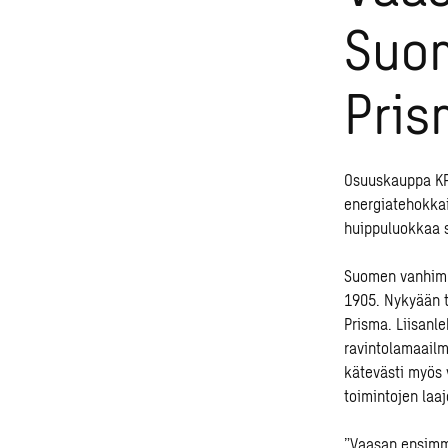
Suom
Pri
Osuuskauppa KPO
energiatehokkai
huippuluokkaa s
Suomen vanhimm
1905. Nykyään t
Prisma. Liisanl
ravintolamaailma
kätevästi myös 
toimintojen laaj
”Vaasan ensimmä