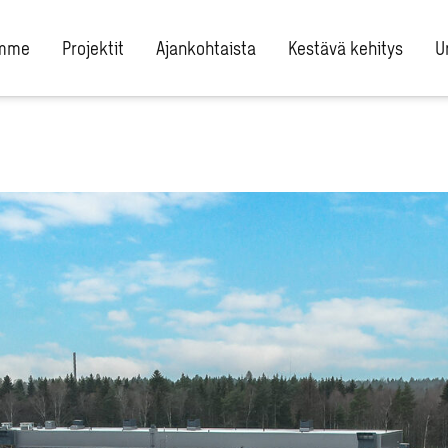
umme
Projektit
Ajankohtaista
Kestävä kehitys
U