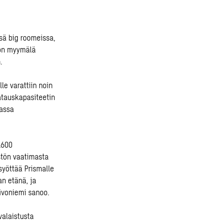
sä big roomeissa,
liön myymälä
.
le varattiin noin
atauskapasiteetin
uassa
1600
stön vaatimasta
syöttää Prismalle
n etänä, ja
ivoniemi sanoo.
valaistusta