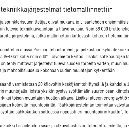
otekniikkajärjestelmät tietomallinnettiin
a sprinklerisuunnittelijat olivat mukana jo Liisanlehdon ensimmäisis
iin tulevia tekniikkavalintoja ja tilavarauksia. Noin 38 000 bruttone
järeitä järjestelmiä, jotka mallinnettiin kattavasti kohteen tietomalliin
unnittelun alussa Prisman tehontarpeet, ja pelkästään kylmätekniikal
a IV-tekniikalle noin 600”, Toivoniemi kertoo. Lisäksi sähköautojen l
 on tehty mittavat järjestelyt tulevaisuuden tarpeita varten, muun m
la ja mahdollisuudella kokonaan uuden muuntajan kytkentään.
aanti varmistetaan 20 kilovoltin keskijänniteliittymällä ja kahdella 
rin muuntajalla, joista yksikin pystyy syöttämään suuren osan kiintei
rkiksi toisen muuntajan huollon aikana. Lisäksi alueen energiayhtiö 
ijaan kolmella muuntopiirillä. ”Sähköjärjestelmän toimintaa valvotaa
syöttää sähkökatkon sattuessa nopeasti eri muuntopiirin kautta”, To
aikki Liisanlehdon sisä- ja ulkovalaistus on toteutettu ledeillä, ja 