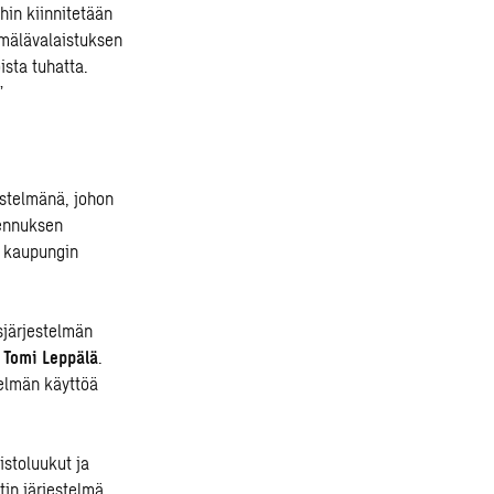
ihin kiinnitetään
ymälävalaistuksen
ista tuhatta.
”
estelmänä, johon
kennuksen
n kaupungin
sjärjestelmän
ö
Tomi Leppälä
.
telmän käyttöä
istoluukut ja
tin järjestelmä