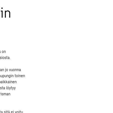
in
s on
siosta.
an jo vuonna
aupungin toinen
paikkainen
sta löytyy
Prisman
 sitä ei voitu