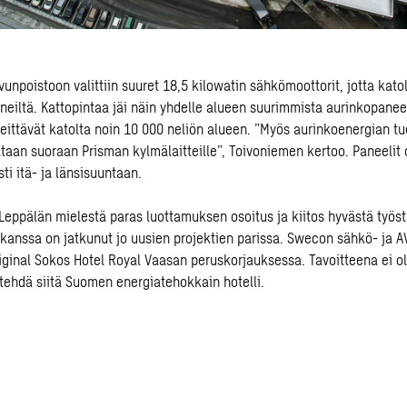
unpoistoon valittiin suuret 18,5 kilowatin sähkömoottorit, jotta katol
neiltä. Kattopintaa jäi näin yhdelle alueen suurimmista aurinkopaneel
eittävät katolta noin 10 000 neliön alueen. ”Myös aurinkoenergian tuo
ataan suoraan Prisman kylmälaitteille”, Toivoniemen kertoo. Paneelit o
ti itä- ja länsisuuntaan.
Leppälän mielestä paras luottamuksen osoitus ja kiitos hyvästä työst
 kanssa on jatkunut jo uusien projektien parissa. Swecon sähkö- ja AV
ginal Sokos Hotel Royal Vaasan peruskorjauksessa. Tavoitteena ei o
ehdä siitä Suomen energiatehokkain hotelli.