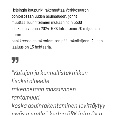
Helsingin kaupunki rakennuttaa Verkkosaaren
pohjoisosaan uuden asuinalueen, jonne
muuttaa suunnitelmien mukaan noin 3600
asukasta vuonna 2024. GRK Infra toimii 70 miljoonan
euron
hankkeessa esirakentamisen pääurakoitsijana. Alueen
laajuus on 13 hehtaaria.
”Katujen ja kunnallistekniikan
lisäksi alueelle
rakennetaan massiivinen
rantamuuri,
koska asuinrakentaminen levittäytyy
myös merelle”, kertoo GRK Infra Oy:n