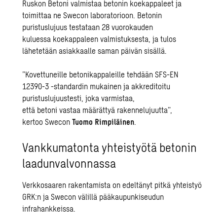
Ruskon Betoni valmistaa betonin koekappaleet ja
toimittaa ne Swecon laboratorioon. Betonin
puristuslujuus testataan 28 vuorokauden
kuluessa koekappaleen valmistuksesta, ja tulos
lähetetään asiakkaalle saman päivän sisällä.
”Kovettuneille betonikappaleille tehdään
SFS-EN
12390-3
-standardin mukainen ja akkreditoitu
puristuslujuustesti, joka varmistaa,
että betoni vastaa määrättyä rakennelujuutta”,
kertoo Swecon
Tuomo Rimpiläinen
.
Vankkumatonta yhteistyötä betonin
laadunvalvonnassa
Verkkosaaren rakentamista on edeltänyt pitkä yhteistyö
GRK:n ja Swecon välillä pääkaupunkiseudun
infrahankkeissa.