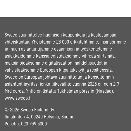
Sweco suunnittelee huomisen kaupunkeja ja kestävämpää
yhteiskuntaa. Yhdistämme 23 000 arkkitehtimme, insinöörimme
ja muun asiantuntijamme osaamisen ja työskentelemme
asiakkaidemme kanssa edistääksemme vihreää siirtymää,
maksimoidaksemme digitalisaation mahdollisuudet ja
vahvistaaksemme Euroopan kilpailukykyä ja resilienssiä.
Sweco on Euroopan johtava suunnittelun ja konsultoinnin
asiantuntijayritys, jonka liikevaihto vuonna 2025 oli noin 2,9
Mrd euroa. Yhtiö on listattu Tukholman pörssiin (Nasdaq).
www.sweco.fi
© 2026 Sweco Finland Oy
Ilmalantori 4, 00240 Helsinki, Suomi
Puhelin:
020 739 3000