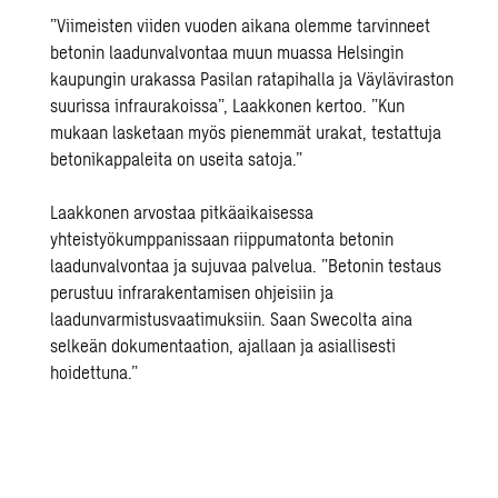
”Viimeisten viiden vuoden aikana olemme tarvinneet
betonin laadunvalvontaa muun muassa Helsingin
kaupungin urakassa Pasilan ratapihalla ja Väyläviraston
suurissa infraurakoissa”, Laakkonen kertoo. ”Kun
mukaan lasketaan myös pienemmät urakat, testattuja
betonikappaleita on useita satoja.”
Laakkonen arvostaa pitkäaikaisessa
yhteistyökumppanissaan riippumatonta betonin
laadunvalvontaa ja sujuvaa palvelua. ”Betonin testaus
perustuu infrarakentamisen ohjeisiin ja
laadunvarmistusvaatimuksiin
. Saan Swecolta aina
selkeän dokumentaation, ajallaan ja asiallisesti
hoidettuna.”