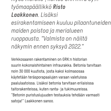
työmaapäällikkö
Risto
Laakkonen
. Lisäksi
esirakentamiseen kuuluu pilaantuneide
maiden poistoa ja merialueen
ruoppausta. ”Valmista on näiltä
näkymin ennen syksyä 2022.”
Verkkosaaren rakentaminen on GRK:n historian
suurin kokonaishintainen infraurakka. Betonia tarvitaan
noin 30 000 kuutiota, josta kaksi kolmasosaa
käytet
ään
teräsporapaalujen varaan valetuissa
paalulaatoissa. Lisäksi betonia tarvitaan erilaisissa
taitorakenteissa, kuten ranta- ja tukimuureissa.
”Betonin puristuslujuuden testauksia tehdään varmasti
satoja!” Laakkonen sanoo.