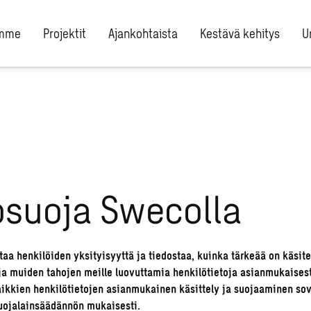
umme
Projektit
Ajankohtaista
Kestävä kehitys
U
osuoja Swecolla
aa henkilöiden yksityisyyttä ja tiedostaa, kuinka tärkeää on käsite
ja muiden tahojen meille luovuttamia henkilötietoja asianmukaises
ikkien henkilötietojen asianmukainen käsittely ja suojaaminen sov
uojalainsäädännön mukaisesti.