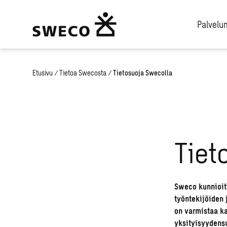
Palvel
Etusivu
/
Tietoa Swecosta
/
Tietosuoja Swecolla
Tiet
Sweco kunnioitt
työntekijöiden 
on varmistaa ka
yksityisyydens