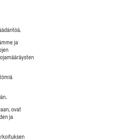
äädäntöä.
tämme ja
ojen
suojamääräysten
ttömiä
än.
taan, ovat
den ja
arkoituksen