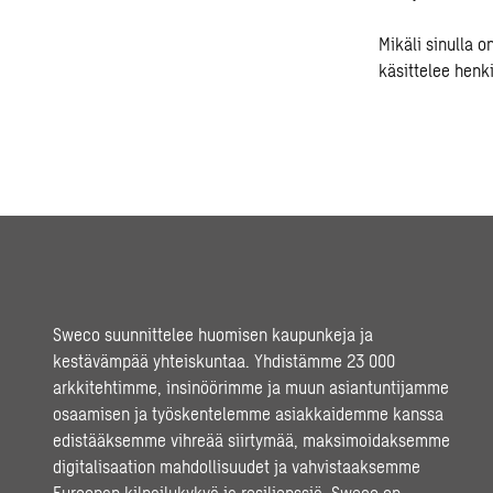
Mikäli sinulla 
käsittelee henk
Sweco suunnittelee huomisen kaupunkeja ja
kestävämpää yhteiskuntaa. Yhdistämme 23 000
arkkitehtimme, insinöörimme ja muun asiantuntijamme
osaamisen ja työskentelemme asiakkaidemme kanssa
edistääksemme vihreää siirtymää, maksimoidaksemme
digitalisaation mahdollisuudet ja vahvistaaksemme
Euroopan kilpailukykyä ja resilienssiä. Sweco on