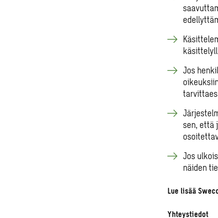
saavuttami
edellyttä
Käsittelem
käsittelyl
Jos henki
oikeuksii
tarvittaes
Järjestel
sen, että
osoitetta
Jos ulkoi
näiden ti
Lue lisää Swec
Yhteystiedot