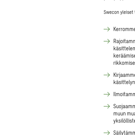
Swecon yleiset t
Kerromme 
Rajoitamm
käsittelem
keräämise
rikkomisen
Kirjaamme
käsittely
Ilmoitamm
Suojaamme
muun muas
yksilölli
Säilytämm