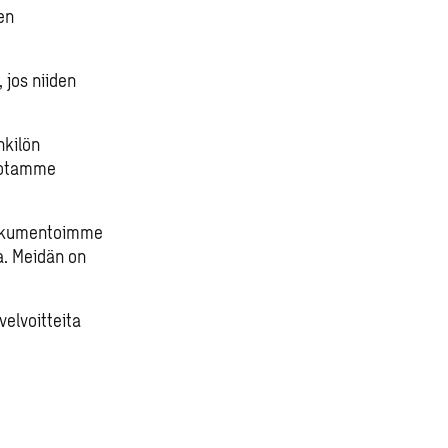
ien
 jos niiden
nkilön
hdotamme
Dokumentoimme
a. Meidän on
elvoitteita