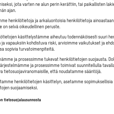
seksi, jota varten ne alun perin kerättiin, tai paikallisten lak
män ajan.
me henkilötietoja ja arkaluontoisia henkilötietoja ainoastaan,
le on selvä oikeudellinen peruste.
lötietojen käsittelystämme aiheutuu todennäköisesti suuri he
n ja vapauksiin kohdistuva riski, arvioimme vaikutukset ja e
sa sopivia turvatoimenpiteitä.
mämme ja prosessimme tukevat henkilötietojen suojausta. 
 järjestelmämme ja prosessimme toimivat suunnitellulla tavall
va tietosuojaviranomaisille, että noudatamme sääntöjä.
stamme henkilötietojen käsittelyn, asetamme sopimuksellisia v
etojen suojaamiseksi.
on tietosuojalausunnosta