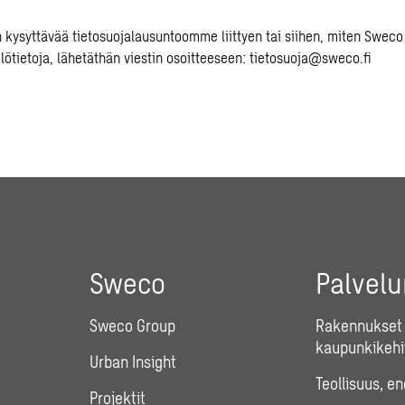
on kysyttävää tietosuojalausuntoomme liittyen tai siihen, miten Sweco
ilötietoja, lähetäthän viestin osoitteeseen: tietosuoja@sweco.fi
Sweco
Palvel
Sweco Group
Rakennukset 
kaupunkikehi
Urban Insight
Teollisuus, e
Projektit