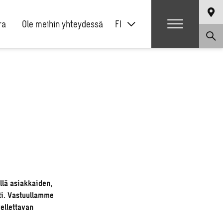
ra
Ole meihin yhteydessä
FI
llä asiakkaiden,
ti. Vastuullamme
ellettavan