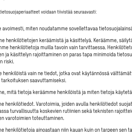
ietosuojaperiaatteet voidaan tiivistää seuraavasti:
avoimesti, miten noudatamme sovellettavaa tietosuojalains
e henkilötietojen keräämistä ja käsittelyä. Keräämme, säily
me henkilötietoja muilla tavoin vain tarvittaessa. Henkilötiet
n ja käsittelyn rajoittaminen on paras tapa minimoida tieto
 riski.
 henkilöistä vain ne tiedot, jotka ovat käytännössä välttämä
n tarkoituksen saavuttamiseksi.
e, mitä tietoja keräämme henkilöistä ja miten tietoja käytetä
 henkilötiedot. Varotoimia, joiden avulla henkilötiedot suoja
sa turvallisuutta koskevien rutiinien sekä teknisten rajoittei
sten varotoimien toteuttaminen.
e henkilötietoja ainoastaan niin kauan kuin on tarpeen sen t