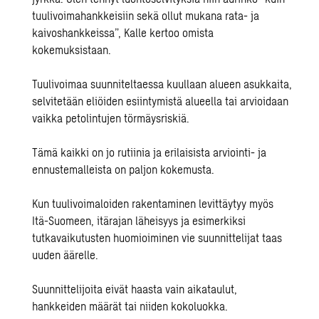
tuulivoimahankkeisiin sekä ollut mukana rata- ja
kaivoshankkeissa”, Kalle kertoo omista
kokemuksistaan.
Tuulivoimaa suunniteltaessa kuullaan alueen asukkaita,
selvitetään eliöiden esiintymistä alueella tai arvioidaan
vaikka petolintujen törmäysriskiä.
Tämä kaikki on jo rutiinia ja erilaisista arviointi- ja
ennustemalleista on paljon kokemusta.
Kun tuulivoimaloiden rakentaminen levittäytyy myös
Itä-Suomeen, itärajan läheisyys ja esimerkiksi
tutkavaikutusten huomioiminen vie suunnittelijat taas
uuden äärelle.
Suunnittelijoita eivät haasta vain aikataulut,
hankkeiden määrät tai niiden kokoluokka.