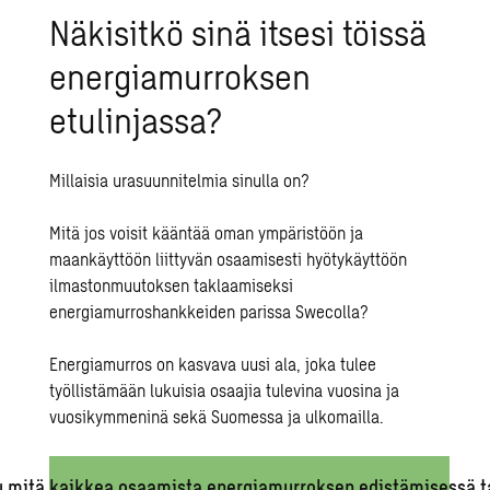
Näkisitkö sinä itsesi töissä
energiamurroksen
etulinjassa?
Millaisia urasuunnitelmia sinulla on?
Mitä jos voisit kääntää oman ympäristöön ja
maankäyttöön liittyvän osaamisesti hyötykäyttöön
ilmastonmuutoksen taklaamiseksi
energiamurroshankkeiden parissa Swecolla?
Energiamurros on kasvava uusi ala, joka tulee
työllistämään lukuisia osaajia tulevina vuosina ja
vuosikymmeninä sekä Suomessa ja ulkomailla.
u mitä kaikkea osaamista energiamurroksen edistämisessä t