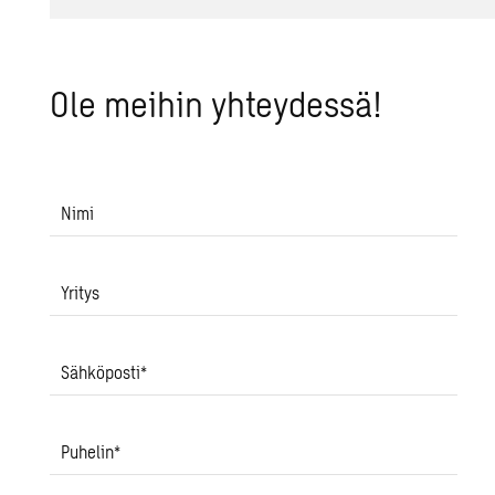
Ole mei­hin yh­tey­des­sä!
Nimi
Yritys
Sähköposti
*
Puhelin
*