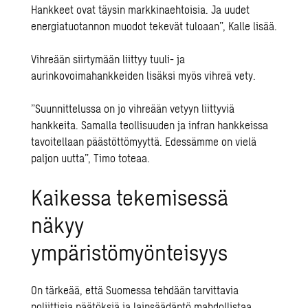
Hankkeet ovat täysin markkinaehtoisia. Ja uudet
energiatuotannon muodot tekevät tuloaan”, Kalle lisää.
Vihreään siirtymään liittyy tuuli- ja
aurinkovoimahankkeiden lisäksi myös vihreä vety.
”Suunnittelussa on jo vihreään vetyyn liittyviä
hankkeita. Samalla teollisuuden ja infran hankkeissa
tavoitellaan päästöttömyyttä. Edessämme on vielä
paljon uutta”, Timo toteaa.
Kaikessa tekemisessä
näkyy
ympäristömyönteisyys
On tärkeää, että Suomessa tehdään tarvittavia
poliittisia päätöksiä ja lainsäädäntö mahdollistaa