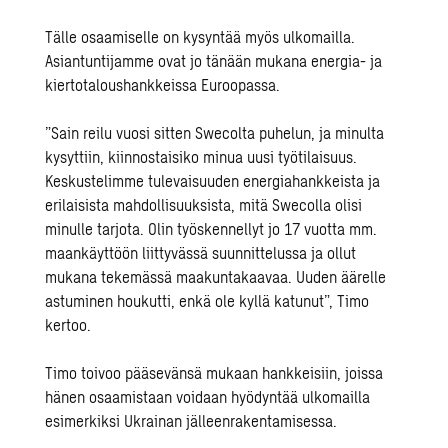
Tälle osaamiselle on kysyntää myös ulkomailla.
Asiantuntijamme ovat jo tänään mukana energia- ja
kiertotaloushankkeissa Euroopassa.
”Sain reilu vuosi sitten Swecolta puhelun, ja minulta
kysyttiin, kiinnostaisiko minua uusi työtilaisuus.
Keskustelimme tulevaisuuden energiahankkeista ja
erilaisista mahdollisuuksista, mitä Swecolla olisi
minulle tarjota. Olin työskennellyt jo 17 vuotta mm.
maankäyttöön liittyvässä suunnittelussa ja ollut
mukana tekemässä maakuntakaavaa. Uuden äärelle
astuminen houkutti, enkä ole kyllä katunut”, Timo
kertoo.
Timo toivoo pääsevänsä mukaan hankkeisiin, joissa
hänen osaamistaan voidaan hyödyntää ulkomailla
esimerkiksi Ukrainan jälleenrakentamisessa.