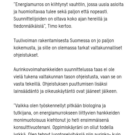
”Energiamurros on kiihtynyt vauhtiin, jossa uusia asioita
ja huomioitavaa tulee sekä paljon että nopeasti.
Suunnittelijoiden on oltava koko ajan hereillä ja
tiedonnälkäisiä”, Timo kertoo.
Tuulivoiman rakentamisesta Suomessa on jo paljon
kokemusta, ja sille on olemassa tarkat valtakunnalliset
ohjeistukset.
Aurinkovoimahankkeiden suunnittelussa taas ei ole
vielä tukena valtakunnan tason ohjeistusta, vaan se on
vasta tekeillä. Ohjeistuksen puuttumisen lisäksi
lainsäädäntö ja oikeuskäytäntö ovat jääneet jälkeen.
”Vaikka olen työskennellyt pitkään biologina ja
tutkijana, on energiamurrokseen liittyvien hankkeiden
monimuotoisuus kiehtonut jo heti ensimmäisenä
konsulttivuotenani. Oppimiskäyräni on ollut todella
jyrkkä. Olen tehnyt luontoselvityksiä niin aurinko- kuin