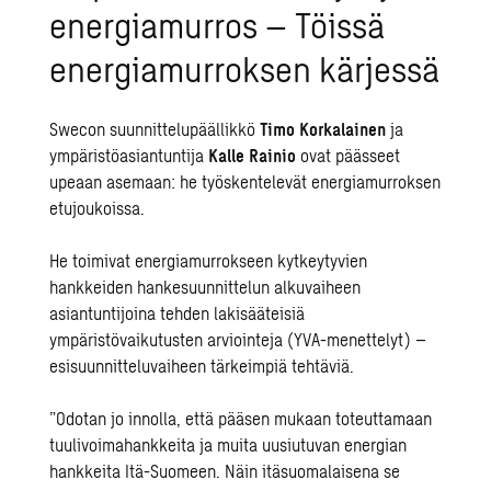
energiamurros – Töissä
energiamurroksen kärjessä
Swecon suunnittelupäällikkö
Timo Korkalainen
ja
ympäristöasiantuntija
Kalle Rainio
ovat päässeet
upeaan asemaan: he työskentelevät energiamurroksen
etujoukoissa.
He toimivat energiamurrokseen kytkeytyvien
hankkeiden hankesuunnittelun alkuvaiheen
asiantuntijoina tehden lakisääteisiä
ympäristövaikutusten arviointeja (YVA-menettelyt) –
esisuunnitteluvaiheen tärkeimpiä tehtäviä.
”Odotan jo innolla, että pääsen mukaan toteuttamaan
tuulivoimahankkeita ja muita uusiutuvan energian
hankkeita Itä-Suomeen. Näin itäsuomalaisena se