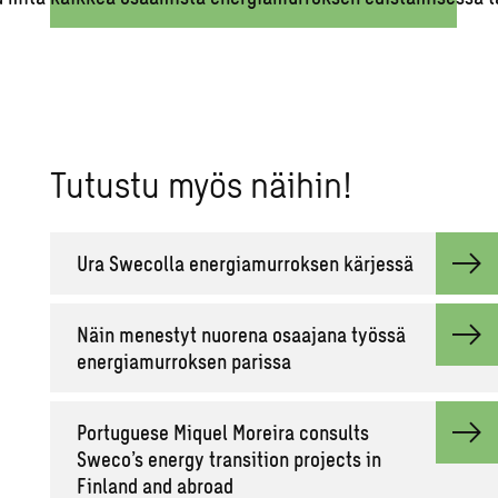
Tu­tus­tu myös näi­hin!
Ura Swecol­la ener­gia­mur­rok­sen kär­jes­sä
Näin me­nes­tyt nuo­re­na osaa­ja­na työs­sä
ener­gia­mur­rok­sen pa­ris­sa
Por­tu­gue­se Miquel Mo­rei­ra con­sults
Sweco’s ener­gy tran­si­tion pro­jects in
Fin­land and abroad