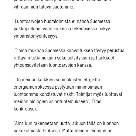
vihreämmän tulevaisuutemme.
Luontoarvojen huomioimista ei nähdä Suomessa
pakkopullana, vaan kaikessa tekemisessä näkyy
ympäristömyönteisyys.
Timon mukaan Suomessa kaavoituksen täytyy perustua
riittäviin tutkimuksiin sekä selvityksiin ja hankkeet
yhteensovitetaan luontoarvojen kanssa.
”On meidän kaikkien suomalaisten etu, että
energiamurroksessa pystytään minimoimaan
luontoomme kohdistuvat riskit. Toimijat myös luottavat
meidän biologien asiantuntemukseen”, Timo
konkretisoi.
”Aina kun rakennetaan uutta, alkuun tällä on luonnon
näkökulmasta hintansa. Mutta meidän työmme on