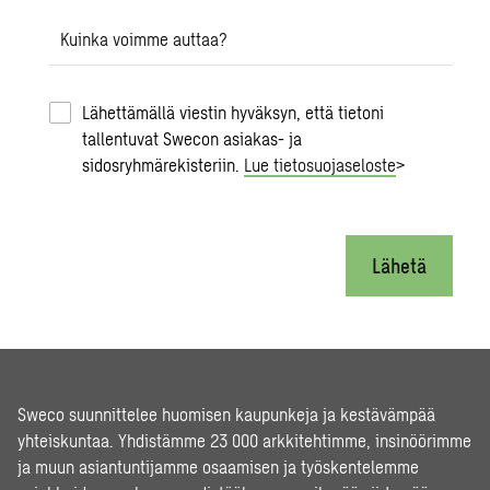
Kuinka voimme auttaa?
Lähettämällä viestin hyväksyn, että tietoni
tallentuvat Swecon asiakas- ja
sidosryhmärekisteriin.
Lue tietosuojaseloste
>
Lähetä
Sweco suunnittelee huomisen kaupunkeja ja kestävämpää
yhteiskuntaa. Yhdistämme 23 000 arkkitehtimme, insinöörimme
ja muun asiantuntijamme osaamisen ja työskentelemme