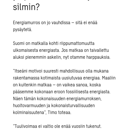
silmin?
Energiamurros on jo vauhdissa – sitä ei enää
pysäytetä.
Suomi on matkalla kohti riippumattomuutta
ulkomaisesta energiasta. Jos matkaa on taivallettu
aluksi pienemmin askelin, nyt otamme harppauksia.
”Itseäni motivoi suuresti mahdollisuus olla mukana
rakentamassa kotimaista uusiutuvaa energiaa. Maaliin
on kuitenkin matkaa – on vaikea sanoa, koska
pääsemme kokonaan eroon fossiilisesta energiasta.
Näen tämän kokonaisuuden energiamurroksen,
huoltovarmuuden ja kokonaisturvallisuuden
kolminaisuutena”, Timo toteaa.
”Tuulivoimaa ei valtio ole enää vuosiin tukenut.