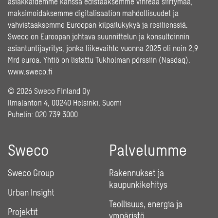
asiakkaidemme kanssa edistääksemme vihreää siirtymää,
maksimoidaksemme digitalisaation mahdollisuudet ja
vahvistaaksemme Euroopan kilpailukykyä ja resilienssiä.
Sweco on Euroopan johtava suunnittelun ja konsultoinnin
asiantuntijayritys, jonka liikevaihto vuonna 2025 oli noin 2,9
Mrd euroa. Yhtiö on listattu Tukholman pörssiin (Nasdaq).
www.sweco.fi
© 2026 Sweco Finland Oy
Ilmalantori 4, 00240 Helsinki, Suomi
Puhelin:
020 739 3000
Sweco
Palvelumme
Sweco Group
Rakennukset ja
kaupunkikehitys
Urban Insight
Teollisuus, energia ja
Projektit
ympäristö