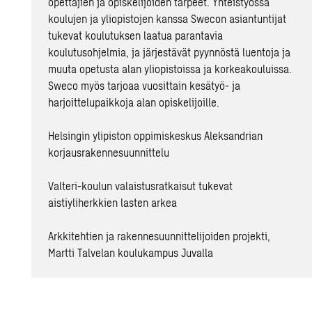
opettajien ja opiskelijoiden tarpeet. Yhteistyössä
koulujen ja yliopistojen kanssa Swecon asiantuntijat
tukevat koulutuksen laatua parantavia
koulutusohjelmia, ja järjestävät pyynnöstä luentoja ja
muuta opetusta alan yliopistoissa ja korkeakouluissa.
Sweco myös tarjoaa vuosittain kesätyö- ja
harjoittelupaikkoja alan opiskelijoille.
Helsingin ylipiston oppimiskeskus Aleksandrian
korjausrakennesuunnittelu
Valteri-koulun valaistusratkaisut tukevat
aistiyliherkkien lasten arkea
Arkkitehtien ja rakennesuunnittelijoiden projekti,
Martti Talvelan koulukampus Juvalla