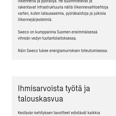
liikennettä ja pyöräilyä. He suunnittelevat ja
rakentavat infrastruktuuria näitä liikennevaihtoehtoja
varten, kuten latausasemia, pyöräkaistoja ja julkisia
liikennejärjestelmiä.
Sweco on kumppanina Suomen ensimmäisessä
vihreän vedyn tuotantolaitoksessa.
Näin Sweco tukee energiamurroksen toteutumisessa.
Ihmisarvoista työtä ja
talouskasvua
Kestävän kehityksen tavoitteet edistävät kaikkia