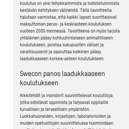
koulutus on yksi tehokkaimmista ja todistetuimmista
kestävän kehityksen välineistä. Tällä tavoitteella
halutaan varmistaa, että kaikki lapset suorittaisivat
maksuttoman perus- ja keskiasteen koulutuksen
vuoteen 2030 mennessä. Tavoitteena on myös tarjota
yhtäläinen pääsy kohtuuhintaiseen ammatilliseen
koulutukseen, poistaa sukupuolten väliset ja
varallisuuserot ja saavuttaa kaikkien pääsy
laadukkaaseen korkea-asteen koulutukseen.
Swecon panos laadukkaaseen
koulutukseen
Arkkitehdit ja insinöörit suunnittelevat koulutiloja,
jotka edistävät oppimista ja tarjoavat oppilaille
turvallisen ja terveellisen ympäristön.
Luokkahuoneiden, kirjastojen, laboratorioiden ja
muiden opetustilojen suunnittelussa huomioidaan