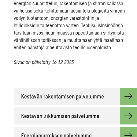
energian
suunnittelun, rakentamisen ja siirron kaikissa
vaiheissa sekä kehittämään uusia teknologioita
vihreän
vedyn
tuotantoon,
energian varastointiin
ja
hiilidioksidin talteenottoa
varten. Teollisuusinsinöörejä
tarvitaan myös muun muassa nopeuttamaan siirtymistä
vähähiiliseen teräkseen ja muuttamaan yhtä maailman
eniten päästöjä aiheuttavista teollisuudenaloista.
Sivua on päivitetty 16.12.2025
Kes­tä­vän ra­ken­ta­mi­sen pal­ve­lum­me
Kes­tä­vän liik­ku­mi­sen pal­ve­lum­me
Ener­gia­mur­rok­sen pal­ve­lum­me