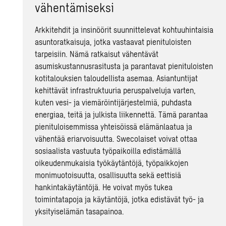
vähentämiseksi
Arkkitehdit ja insinöörit suunnittelevat kohtuuhintaisia
asuntoratkaisuja, jotka vastaavat pienituloisten
tarpeisiin. Nämä ratkaisut vähentävät
asumiskustannusrasitusta ja parantavat pienituloisten
kotitalouksien taloudellista asemaa. Asiantuntijat
kehittävät infrastruktuuria peruspalveluja varten,
kuten vesi- ja viemäröintijärjestelmiä, puhdasta
energiaa, teitä ja julkista liikennettä. Tämä parantaa
pienituloisemmissa yhteisöissä elämänlaatua ja
vähentää eriarvoisuutta. Swecolaiset voivat ottaa
sosiaalista vastuuta työpaikoilla edistämällä
oikeudenmukaisia työkäytäntöjä, työpaikkojen
monimuotoisuutta, osallisuutta sekä eettisiä
hankintakäytäntöjä. He voivat myös tukea
toimintatapoja ja käytäntöjä, jotka edistävät työ- ja
yksityiselämän tasapainoa.