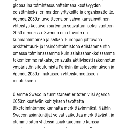
globaalina toimintasuunnitelmana kestävyyden
edistämiseksi eri maiden yrityksille ja organisaatioille.
Agenda 2030:n tavoitteena on vahva kansainvälinen
yhteistyö kestävän siirtymän saavuttamiseksi vuoteen
2030 mennessä. Swecon oma tavoite on
kunnianhimoinen ja selkeä. Euroopan johtavana
arkkitehtuuri- ja insinööritoimistona edistämme niin
omassa toiminnassamme kuin
asiakashankkeissamme
tekemiemme ratkaisujen avulla aktiivisesti rakennetun
ympäristön sitoutumista Pariisin ilmastosopimuksen ja
Agenda 2030:n mukaiseen yhteiskunnalliseen
muutokseen.
Olemme Swecolla tunnistaneet eritoten viisi Agenda
2030:n kestävän kehityksen tavoitetta
liiketoimintamme kannalta merkittävimmiksi. Näihin
Swecon asiantuntijat voivat vaikuttaa merkittävästi, ja
olemme siten yhdessä asiakkaidemme kanssa