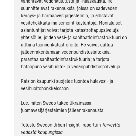
vähentävät vedenkulutusta ja -haaskausta. He
suunnittelevat rakennuksia, joissa on sadeveden
keräys- ja harmaavesijärjestelmiä, ja edistävät
vesitehokkaita maisemointikäytäntöjä. Monialaiset
asiantuntijat voivat tarjota katastrofiapupalveluja
yhteisöille, joiden vesi- ja sanitaatioinfrastruktuuri on
alttiina luonnonkatastrofeille. He voivat auttaa
jälleenrakentamaan vedenpuhdistuslaitoksia,
parantaa sanitaatioinfrastruktuuria ja tarjota
hätäapuna vesihuolto- ja vedenpuhdistuspalveluja.
Raision kaupunki suojelee luontoa hulevesi- ja
vesihuoltohankkeissaan.
Lue, miten Sweco tukee Ukrainassa
juomavesijärjestelmien jälleenrakennusta.
Tutustu Swecon Urban Insight -raporttiin
Terveyttä
vedestä kaupungissa
.