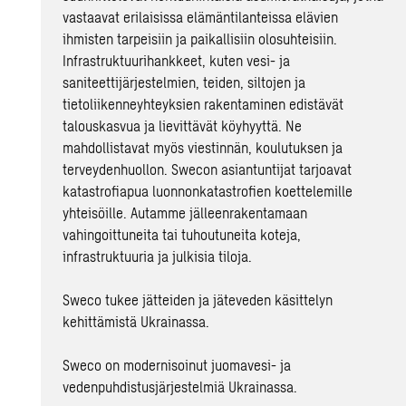
vastaavat erilaisissa elämäntilanteissa elävien
ihmisten tarpeisiin ja paikallisiin olosuhteisiin.
Infrastruktuurihankkeet, kuten vesi- ja
saniteettijärjestelmien, teiden, siltojen ja
tietoliikenneyhteyksien rakentaminen edistävät
talouskasvua ja lievittävät köyhyyttä. Ne
mahdollistavat myös viestinnän, koulutuksen ja
terveydenhuollon. Swecon asiantuntijat tarjoavat
katastrofiapua luonnonkatastrofien koettelemille
yhteisöille. Autamme jälleenrakentamaan
vahingoittuneita tai tuhoutuneita koteja,
infrastruktuuria ja julkisia tiloja.
Sweco tukee jätteiden ja jäteveden käsittelyn
kehittämistä Ukrainassa.
Sweco on modernisoinut juomavesi- ja
vedenpuhdistusjärjestelmiä Ukrainassa.