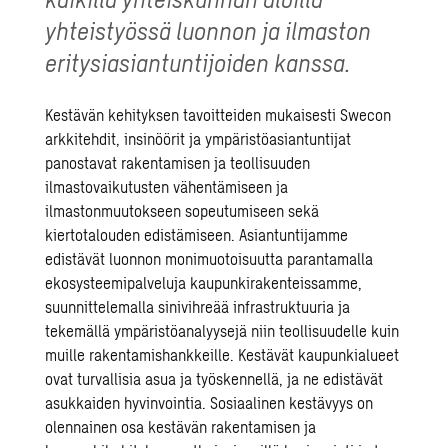
yhteistyössä luonnon ja ilmaston
eritysiasiantuntijoiden kanssa.
Kestävän kehityksen tavoitteiden mukaisesti Swecon
arkkitehdit
, insinöörit ja ympäristöasiantuntijat
panostavat
rakentamisen
ja
teollisuuden
ilmastovaikutusten vähentämiseen ja
ilmastonmuutokseen sopeutumiseen sekä
kiertotalouden
edistämiseen. Asiantuntijamme
edistävät
luonnon monimuotoisuutta
parantamalla
ekosysteemipalveluja kaupunkirakenteissamme,
suunnittelemalla sinivihreää infrastruktuuria ja
tekemällä ympäristöanalyysejä niin teollisuudelle kuin
muille rakentamishankkeille. Kestävät kaupunkialueet
ovat turvallisia asua ja työskennellä, ja ne edistävät
asukkaiden hyvinvointia. Sosiaalinen kestävyys on
olennainen osa kestävän rakentamisen ja