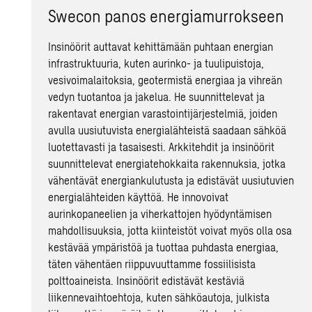
Swecon panos energiamurrokseen
Insinöörit auttavat kehittämään puhtaan energian
infrastruktuuria, kuten aurinko- ja tuulipuistoja,
vesivoimalaitoksia, geotermistä energiaa ja vihreän
vedyn tuotantoa ja jakelua. He suunnittelevat ja
rakentavat energian varastointijärjestelmiä, joiden
avulla uusiutuvista energialähteistä saadaan sähköä
luotettavasti ja tasaisesti. Arkkitehdit ja insinöörit
suunnittelevat energiatehokkaita rakennuksia, jotka
vähentävät energiankulutusta ja edistävät uusiutuvien
energialähteiden käyttöä. He innovoivat
aurinkopaneelien ja viherkattojen hyödyntämisen
mahdollisuuksia, jotta kiinteistöt voivat myös olla osa
kestävää ympäristöä ja tuottaa puhdasta energiaa,
täten vähentäen riippuvuuttamme fossiilisista
polttoaineista. Insinöörit edistävät kestäviä
liikennevaihtoehtoja, kuten sähköautoja, julkista