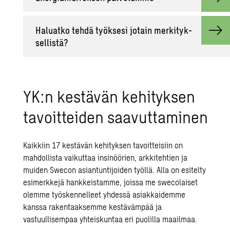
Ha­luat­ko tehdä työk­se­si jo­tain mer­ki­tyk­
sel­lis­tä?
YK:n kestävän kehityksen
tavoitteiden saavuttaminen
Kaikkiin 17 kestävän kehityksen tavoitteisiin on
mahdollista vaikuttaa insinöörien, arkkitehtien ja
muiden Swecon asiantuntijoiden työllä. Alla on esitelty
esimerkkejä hankkeistamme, joissa me swecolaiset
olemme työskennelleet yhdessä asiakkaidemme
kanssa rakentaaksemme kestävämpää ja
vastuullisempaa yhteiskuntaa eri puolilla maailmaa.