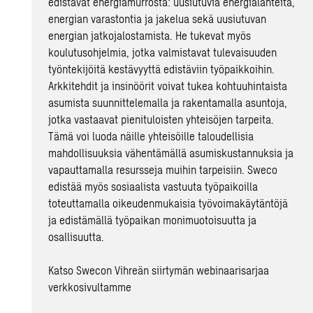
edistävät energiamurrosta: uusiutuvia energialähteitä,
energian varastontia ja jakelua sekä uusiutuvan
energian jatkojalostamista. He tukevat myös
koulutusohjelmia, jotka valmistavat tulevaisuuden
työntekijöitä kestävyyttä edistäviin työpaikkoihin.
Arkkitehdit ja insinöörit voivat tukea kohtuuhintaista
asumista suunnittelemalla ja rakentamalla asuntoja,
jotka vastaavat pienituloisten yhteisöjen tarpeita.
Tämä voi luoda näille yhteisöille taloudellisia
mahdollisuuksia vähentämällä asumiskustannuksia ja
vapauttamalla resursseja muihin tarpeisiin. Sweco
edistää myös sosiaalista vastuuta työpaikoilla
toteuttamalla oikeudenmukaisia työvoimakäytäntöjä
ja edistämällä työpaikan monimuotoisuutta ja
osallisuutta.
Katso Swecon Vihreän siirtymän webinaarisarjaa
verkkosivultamme