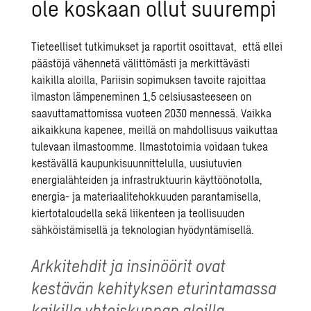
ole koskaan ollut suurempi
Tieteelliset tutkimukset ja raportit osoittavat, että ellei
päästöjä vähennetä välittömästi ja merkittävästi
kaikilla aloilla, Pariisin sopimuksen tavoite rajoittaa
ilmaston lämpeneminen 1,5 celsiusasteeseen on
saavuttamattomissa vuoteen 2030 mennessä. Vaikka
aikaikkuna kapenee, meillä on mahdollisuus vaikuttaa
tulevaan ilmastoomme. Ilmastotoimia voidaan tukea
kestävällä kaupunkisuunnittelulla, uusiutuvien
energialähteiden ja infrastruktuurin käyttöönotolla,
energia- ja materiaalitehokkuuden parantamisella,
kiertotaloudella sekä liikenteen ja teollisuuden
sähköistämisellä ja teknologian hyödyntämisellä.
Arkkitehdit ja insinöörit ovat
kestävän kehityksen eturintamassa
kaikilla yhteiskunnan aloilla