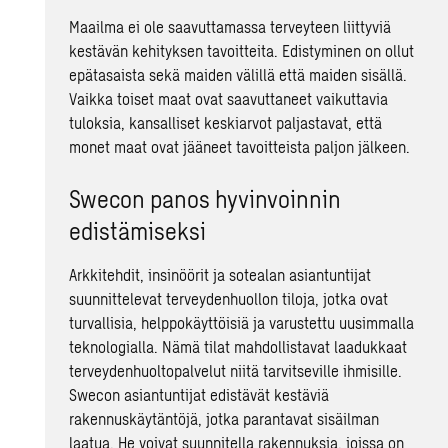
Maailma ei ole saavuttamassa terveyteen liittyviä
kestävän kehityksen tavoitteita. Edistyminen on ollut
epätasaista sekä maiden välillä että maiden sisällä.
Vaikka toiset maat ovat saavuttaneet vaikuttavia
tuloksia, kansalliset keskiarvot paljastavat, että
monet maat ovat jääneet tavoitteista paljon jälkeen.
Swecon panos hyvinvoinnin
edistämiseksi
Arkkitehdit, insinöörit ja sotealan asiantuntijat
suunnittelevat terveydenhuollon tiloja, jotka ovat
turvallisia, helppokäyttöisiä ja varustettu uusimmalla
teknologialla. Nämä tilat mahdollistavat laadukkaat
terveydenhuoltopalvelut niitä tarvitseville ihmisille.
Swecon asiantuntijat edistävät kestäviä
rakennuskäytäntöjä, jotka parantavat sisäilman
laatua. He voivat suunnitella rakennuksia, joissa on