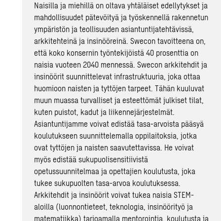
Naisilla ja miehillä on oltava yhtäläiset edellytykset ja
mahdollisuudet pätevöityä ja työskennellä rakennetun
ympäristön ja teollisuuden asiantuntijatehtävissä,
arkkitehteinä ja insinööreinä. Swecon tavoitteena on,
että koko konsernin työntekijöistä 40 prosenttia on
naisia vuoteen 2040 mennessä. Swecon arkkitehdit ja
insinöörit suunnittelevat infrastruktuuria, joka ottaa
huomioon naisten ja tyttöjen tarpeet. Tähän kuuluvat
muun muassa turvalliset ja esteettömät julkiset tilat,
kuten puistot, kadut ja liikennejärjestelmät.
Asiantuntijamme voivat edistää tasa-arvoista pääsyä
koulutukseen suunnittelemalla oppilaitoksia, jotka
ovat tyttöjen ja naisten saavutettavissa. He voivat
myös edistää sukupuolisensitiivistä
opetussuunnitelmaa ja opettajien koulutusta, joka
tukee sukupuolten tasa-arvoa koulutuksessa.
Arkkitehdit ja insinöörit voivat tukea naisia STEM-
aloilla (luonnontieteet, teknologia, insinöörityö ja
matematiikka) tarjoamalla mentorointia, koulutusta ja