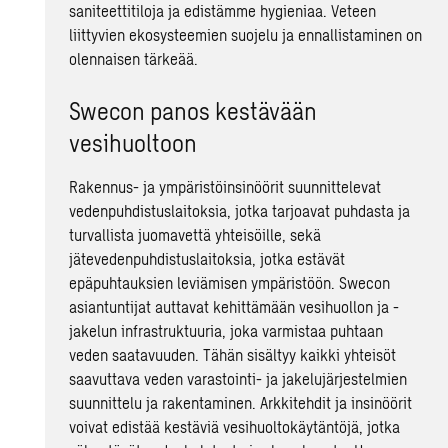
saniteettitiloja ja edistämme hygieniaa. Veteen
liittyvien ekosysteemien suojelu ja ennallistaminen on
olennaisen tärkeää.
Swecon panos kestävään
vesihuoltoon
Rakennus- ja ympäristöinsinöörit suunnittelevat
vedenpuhdistuslaitoksia, jotka tarjoavat puhdasta ja
turvallista juomavettä yhteisöille, sekä
jätevedenpuhdistuslaitoksia, jotka estävät
epäpuhtauksien leviämisen ympäristöön. Swecon
asiantuntijat auttavat kehittämään vesihuollon ja -
jakelun infrastruktuuria, joka varmistaa puhtaan
veden saatavuuden. Tähän sisältyy kaikki yhteisöt
saavuttava veden varastointi- ja jakelujärjestelmien
suunnittelu ja rakentaminen. Arkkitehdit ja insinöörit
voivat edistää kestäviä vesihuoltokäytäntöjä, jotka