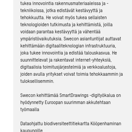
tukea innovointia rakennusmateriaaleissa ja -
tekniikoissa, jotka edistävät kestävyyttä ja
tehokkuutta. He voivat myös tukea sellaisten
teknologioiden tutkimusta ja kehittämistä, joilla
voidaan parantaa kestävyyttä ja vähentää
ympäristövaikutuksia. Swecon asiantuntijat auttavat
kehittämään digitaaliteknologian infrastruktuuria,
joka tukee innovointia ja edistää talouskasvua. He
suunnittelevat ja rakentavat internet-yhteyksiä,
digitaalisia toimitusjärjestelmiä ja verkkoalustoja,
joiden avulla yritykset voivat toimia tehokkaammin ja
tuloksellisemmin.
Swecon kehittämää SmartDrawings -digityökalua on
hyödynnetty Euroopan suurimman akkutehtaan
työmaalla
Dataohjattu biodiversiteettitiekartta Kööpenhaminan
kaupungille