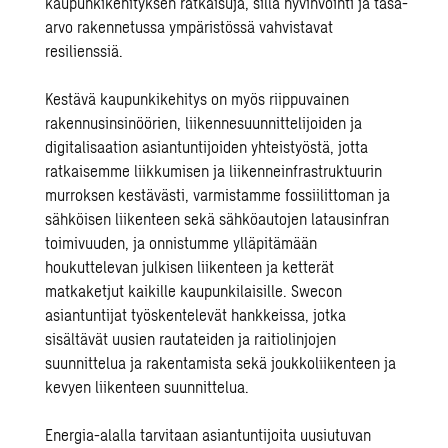
kaupunkikehityksen ratkaisuja, sillä hyvinvointi ja tasa-
arvo rakennetussa ympäristössä vahvistavat
resilienssiä.
Kestävä kaupunkikehitys
on myös riippuvainen
rakennusinsinöörien, liikennesuunnittelijoiden ja
digitalisaation asiantuntijoiden yhteistyöstä, jotta
ratkaisemme
liikkumisen ja liikenneinfrastruktuurin
murroksen
kestävästi, varmistamme fossiilittoman ja
sähköisen liikenteen sekä sähköautojen latausinfran
toimivuuden, ja onnistumme ylläpitämään
houkuttelevan julkisen liikenteen ja ketterät
matkaketjut kaikille kaupunkilaisille. Swecon
asiantuntijat työskentelevät hankkeissa, jotka
sisältävät uusien
rautateiden ja raitiolinjojen
suunnittelua ja rakentamista sekä
joukkoliikenteen ja
kevyen liikenteen
suunnittelua.
Energia-alalla
tarvitaan asiantuntijoita
uusiutuvan