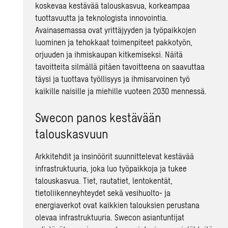
koskevaa kestävää talouskasvua, korkeampaa
tuottavuutta ja teknologista innovointia.
Avainasemassa ovat yrittäjyyden ja työpaikkojen
luominen ja tehokkaat toimenpiteet pakkotyön,
orjuuden ja ihmiskaupan kitkemiseksi. Näitä
tavoitteita silmällä pitäen tavoitteena on saavuttaa
täysi ja tuottava työllisyys ja ihmisarvoinen työ
kaikille naisille ja miehille vuoteen 2030 mennessä.
Swecon panos kestävään
talouskasvuun
Arkkitehdit ja insinöörit suunnittelevat kestävää
infrastruktuuria, joka luo työpaikkoja ja tukee
talouskasvua. Tiet, rautatiet, lentokentät,
tietoliikenneyhteydet sekä vesihuolto- ja
energiaverkot ovat kaikkien talouksien perustana
olevaa infrastruktuuria. Swecon asiantuntijat