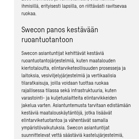
ihmisillä, erityisesti lapsilla, on riittävästi ravitsevaa
ruokaa.
Swecon panos kestävään
ruoantuotantoon
Swecon asiantuntijat kehittävät kestäviä
ruoantuotantojärjestelmiä, kuten maatalouden
kiertotaloutta, elintarviketeollisuuden prosesseja ja
laitoksia, vesiviljelyjärjestelmiä ja vertikaalisia
tilaratkaisuja, joilla voidaan tuottaa ruokaa
rajallisessa tilassa sekä infrastruktuuria, kuten
varastointi- ja kuljetuslaitteita elintarvikkeiden
jakelua varten. Asiantuntemusta tarvitaan edistämään
kestäviä maatalouskäytäntöjä, jotka lisäävät
elintarviketuotantoa ja vähentävät samalla
ympäristövaikutuksia. Swecon asiantuntijat
suunnittelevat vettä säästäviä kastelujärjestelmiä,