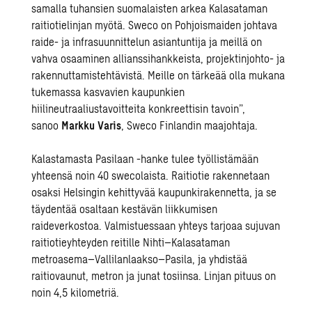
samalla tuhansien suomalaisten arkea Kalasataman
raitiotielinjan myötä. Sweco on Pohjoismaiden johtava
raide- ja infrasuunnittelun asiantuntija ja meillä on
vahva osaaminen allianssihankkeista, projektinjohto- ja
rakennuttamistehtävistä. Meille on tärkeää olla mukana
tukemassa kasvavien kaupunkien
hiilineutraaliustavoitteita konkreettisin tavoin”,
sanoo
Markku Varis
, Sweco Finlandin maajohtaja.
Kalastamasta Pasilaan -hanke tulee työllistämään
yhteensä noin 40 swecolaista. Raitiotie rakennetaan
osaksi Helsingin kehittyvää kaupunkirakennetta, ja se
täydentää osaltaan kestävän liikkumisen
raideverkostoa. Valmistuessaan yhteys tarjoaa sujuvan
raitiotieyhteyden reitille Nihti–Kalasataman
metroasema–Vallilanlaakso–Pasila, ja yhdistää
raitiovaunut, metron ja junat tosiinsa. Linjan pituus on
noin 4,5 kilometriä.