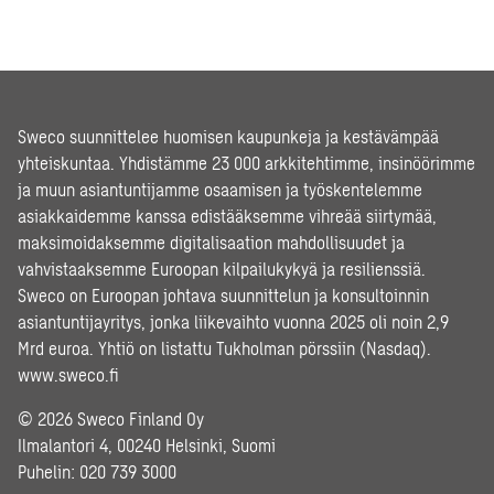
Sweco suunnittelee huomisen kaupunkeja ja kestävämpää
yhteiskuntaa. Yhdistämme 23 000 arkkitehtimme, insinöörimme
ja muun asiantuntijamme osaamisen ja työskentelemme
asiakkaidemme kanssa edistääksemme vihreää siirtymää,
maksimoidaksemme digitalisaation mahdollisuudet ja
vahvistaaksemme Euroopan kilpailukykyä ja resilienssiä.
Sweco on Euroopan johtava suunnittelun ja konsultoinnin
asiantuntijayritys, jonka liikevaihto vuonna 2025 oli noin 2,9
Mrd euroa. Yhtiö on listattu Tukholman pörssiin (Nasdaq).
www.sweco.fi
© 2026 Sweco Finland Oy
Ilmalantori 4, 00240 Helsinki, Suomi
Puhelin:
020 739 3000