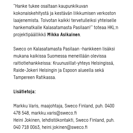
”Hanke tukee osaltaan kaupunkikuvan
kokonaiskehitystä ja kestävän liikkumisen verkoston
laajenemista. Toivotan kaikki tervetulleiksi yhteiselle
hankematkalle Kalasatamasta Pasilaan!” toteaa HKL:n
projektipäällikkö
Mikko Asikainen
.
Sweco on Kalasatamasta Pasilaan -hankkeen lisäksi
mukana kaikissa Suomessa meneillään olevissa
raitiotiehankkeissa: Kruunusillat-yhteys Helsingissä,
Raide-Jokeri Helsingin ja Espoon alueella sekä
Tampereen Ratikassa.
Lisätietoja:
Markku Varis, maajohtaja, Sweco Finland, puh. 0400
478 548,
markku.varis@sweco.fi
Heini Jokinen, lehdistökontakti, Sweco Finland, puh.
040 718 0063,
heini.jokinen@sweco.fi