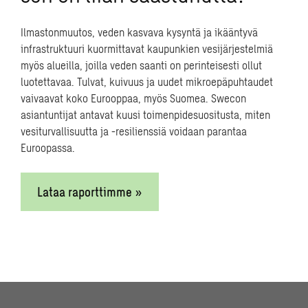
ext.etunimi.sukunimi@sweco.fi
Ilmastonmuutos, veden kasvava kysyntä ja ikääntyvä
infrastruktuuri kuormittavat kaupunkien vesijärjestelmiä
myös alueilla, joilla veden saanti on perinteisesti ollut
luotettavaa. Tulvat, kuivuus ja uudet mikroepäpuhtaudet
vaivaavat koko Eurooppaa, myös Suomea. Swecon
asiantuntijat antavat kuusi toimenpidesuositusta, miten
vesiturvallisuutta ja -resilienssiä voidaan parantaa
Euroopassa.
Lataa raporttimme »
Heini Jokinen
Vastuullisuusviestintä, pr- ja mediasuhteet
040 718 00 63
etunimi.sukunimi@sweco.fi