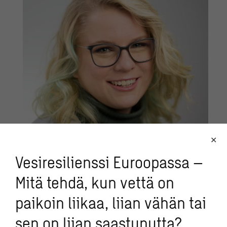
Vesiresilienssi Euroopassa –
Mitä tehdä, kun vettä on
Tiina Varhee
paikoin liikaa, liian vähän tai
PR- ja mediasuhteet
sen on liian saastunutta?
040 723 1231