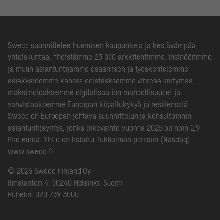
Sweco suunnittelee huomisen kaupunkeja ja kestävämpää
yhteiskuntaa. Yhdistämme 23 000 arkkitehtimme, insinöörimme
ja muun asiantuntijamme osaamisen ja työskentelemme
asiakkaidemme kanssa edistääksemme vihreää siirtymää,
maksimoidaksemme digitalisaation mahdollisuudet ja
vahvistaaksemme Euroopan kilpailukykyä ja resilienssiä.
Sweco on Euroopan johtava suunnittelun ja konsultoinnin
asiantuntijayritys, jonka liikevaihto vuonna 2025 oli noin 2,9
Mrd euroa. Yhtiö on listattu Tukholman pörssiin (Nasdaq).
www.sweco.fi
© 2026 Sweco Finland Oy
Ilmalantori 4, 00240 Helsinki, Suomi
Puhelin:
020 739 3000