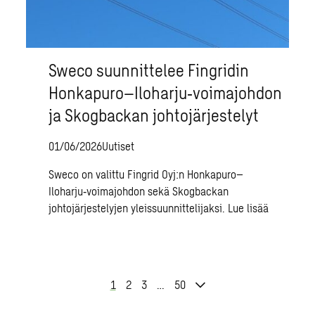
Sweco suunnittelee Fingridin
Honkapuro–Iloharju‑voimajohdon
ja Skogbackan johtojärjestelyt
01/06/2026
Uutiset
Sweco on valittu Fingrid Oyj:n Honkapuro–
Iloharju‑voimajohdon sekä Skogbackan
johtojärjestelyjen yleissuunnittelijaksi.
Lue lisää
1
2
3
…
50