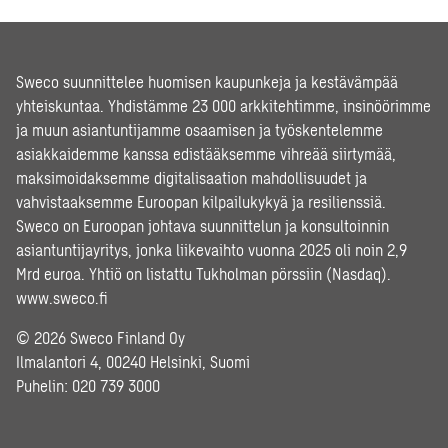
Sweco suunnittelee huomisen kaupunkeja ja kestävämpää
yhteiskuntaa. Yhdistämme 23 000 arkkitehtimme, insinöörimme
ja muun asiantuntijamme osaamisen ja työskentelemme
asiakkaidemme kanssa edistääksemme vihreää siirtymää,
maksimoidaksemme digitalisaation mahdollisuudet ja
vahvistaaksemme Euroopan kilpailukykyä ja resilienssiä.
Sweco on Euroopan johtava suunnittelun ja konsultoinnin
asiantuntijayritys, jonka liikevaihto vuonna 2025 oli noin 2,9
Mrd euroa. Yhtiö on listattu Tukholman pörssiin (Nasdaq).
www.sweco.fi
© 2026 Sweco Finland Oy
Ilmalantori 4, 00240 Helsinki, Suomi
Puhelin:
020 739 3000