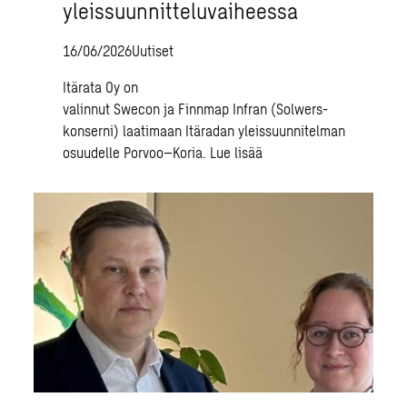
yleissuunnitteluvaiheessa
16/06/2026
Uutiset
Itärata Oy on
valinnut Swecon ja Finnmap Infran (Solwers-
konserni) laatimaan Itäradan yleissuunnitelman
osuudelle Porvoo–Koria.
Lue lisää