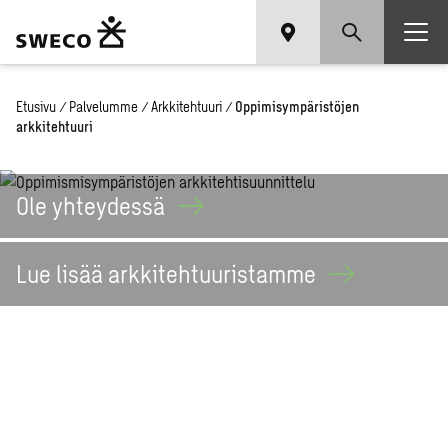
Etusivu
/
Palvelumme
/
Arkkitehtuuri
/
Oppimisympäristöjen
arkkitehtuuri
Ole
yhteydessä
Lue lisää
arkkitehtuuristamme