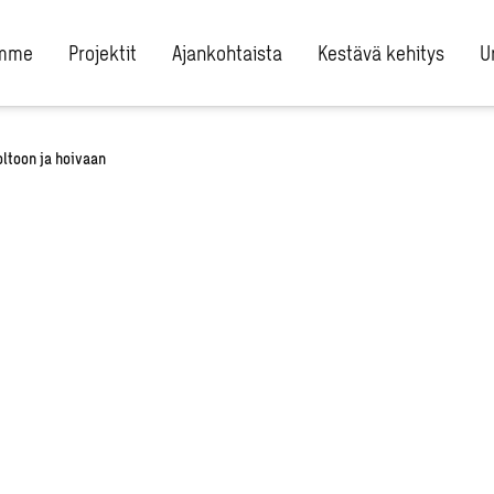
umme
Projektit
Ajankohtaista
Kestävä kehitys
U
ltoon ja hoivaan