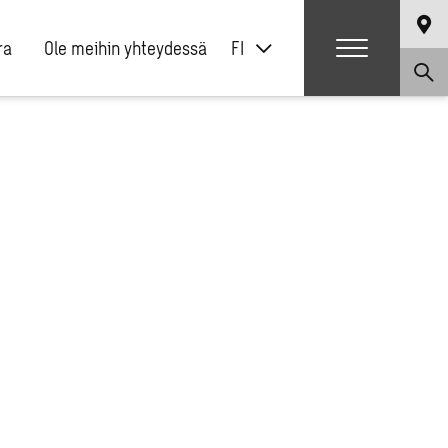
ra
Ole meihin yhteydessä
FI