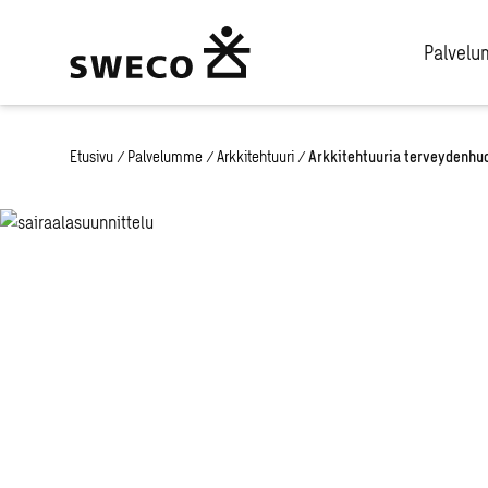
Palvel
Etusivu
/
Palvelumme
/
Arkkitehtuuri
/
Arkkitehtuuria terveydenhuo