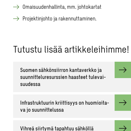
Omaisuudenhallinta, mm. johtokartat
Projektinjohto ja rakennuttaminen.
Tu­tus­tu lisää ar­tik­ke­lei­him­me!
Suo­men säh­kön­siir­ron kan­ta­verk­ko ja
suun­nit­te­lu­re­surs­sien haas­teet tu­le­vai­
suu­des­sa
In­fra­struk­tuu­rin kriit­ti­syys on huo­mioi­ta­
va jo suun­nit­te­lus­sa
Vih­reä siir­ty­mä ta­pah­tuu säh­köl­lä