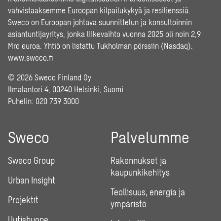
vahvistaaksemme Euroopan kilpailukykyä ja resilienssiä.
Sweco on Euroopan johtava suunnittelun ja konsultoinnin
asiantuntijayritys, jonka liikevaihto vuonna 2025 oli noin 2,9
Mrd euroa. Yhtiö on listattu Tukholman pörssiin (Nasdaq).
www.sweco.fi
© 2026 Sweco Finland Oy
Ilmalantori 4, 00240 Helsinki, Suomi
Puhelin:
020 739 3000
Sweco
Palvelumme
Sweco Group
Rakennukset ja
kaupunkikehitys
Urban Insight
Teollisuus, energia ja
Projektit
ympäristö
Uutishuone