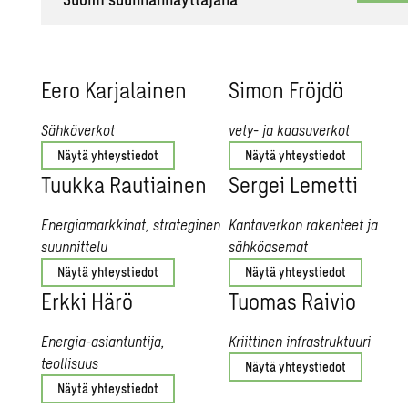
Eero Kar­ja­lai­nen
Simon Fröj­dö
Sähköverkot
vety- ja kaasuverkot
Näytä yhteystiedot
Näytä yhteystiedot
Tuuk­ka Rau­tiai­nen
Ser­gei Le­met­ti
Energiamarkkinat, strateginen
Kantaverkon rakenteet ja
suunnittelu
sähköasemat
Näytä yhteystiedot
Näytä yhteystiedot
Erkki Härö
Tuo­mas Rai­vio
Energia-asiantuntija,
Kriittinen infrastruktuuri
teollisuus
Näytä yhteystiedot
Näytä yhteystiedot