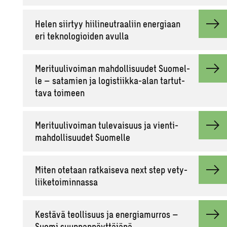
Helen siir­tyy hii­li­neut­raa­liin ener­gi­aan
eri tek­no­lo­gioi­den avul­la
Me­ri­tuu­li­voi­man mah­dol­li­suu­det Suo­mel­
le – sa­ta­mien ja lo­gis­tiik­ka-alan tar­tut­
ta­va toi­meen
Me­ri­tuu­li­voi­man tu­le­vai­suus ja vien­ti­
mah­dol­li­suu­det Suo­mel­le
Miten ote­taan rat­kai­se­va next step ve­ty­
lii­ke­toi­min­nas­sa
Kes­tä­vä teol­li­suus ja ener­gia­mur­ros –
Suomi suun­nan­näyt­tä­jä­nä