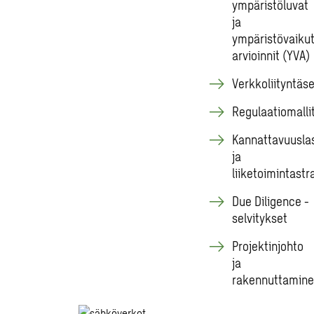
ympäristöluvat
ja
ympäristövaiku
arvioinnit (YVA)
Verkkoliityntäse
Regulaatiomalli
Kannattavuusla
ja
liiketoimintastr
Due Diligence -
selvitykset
Projektinjohto
ja
rakennuttamin