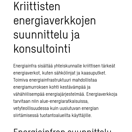
Kriittisten
energiaverkkojen
suunnittelu ja
konsultointi
Energiainfra sisältää yhteiskunnalle kriittisen tärkeät
energiaverkot, kuten sähkölinjat ja kaasuputket.
Toimiva energiainfrastruktuuri mahdollistaa
energiamurroksen kohti kestävämpää ja
vähähiilisempää energiajärjestelmää. Energiaverkkoja
tarvitaan niin alue-energiaratkaisuissa,
vetyteollisuudessa
kuin
uusiutuvan energian
siirtämisessä tuotantoalueilta käyttäjille.
Energiainfran suunnittelu,