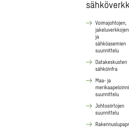
sähköverkk
Voimajohtojen,
jakeluverkkojen
ja
sähköasemien
suunnittelu
Datakeskusten
sähköinfra
Maa- ja
merikaapeloinn
suunnittelu
Johtosiirtojen
suunnittelu
Rakennuslupapr