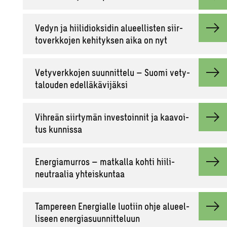
Vedyn ja hii­li­diok­si­din alu­eel­lis­ten siir­
to­verk­ko­jen ke­hi­tyk­sen aika on nyt
Ve­ty­verk­ko­jen suun­nit­te­lu – Suomi ve­ty­
ta­lou­den edel­lä­kä­vi­jäk­si
Vih­reän siir­ty­män in­ves­toin­nit ja kaa­voi­
tus kun­nis­sa
Ener­gia­mur­ros – mat­kal­la kohti hii­li­
neut­raa­lia yh­teis­kun­taa
Tam­pe­reen Ener­gial­le luo­tiin ohje alu­eel­
li­seen ener­gia­suun­nit­te­luun