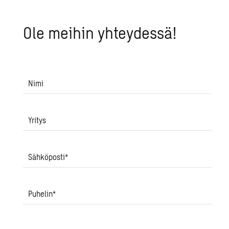
Ole mei­hin yh­tey­des­sä!
Nimi
Yritys
Sähköposti
*
Puhelin
*