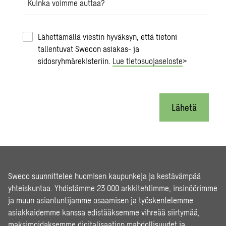
Kuinka voimme auttaa?
Lähettämällä viestin hyväksyn, että tietoni
tallentuvat Swecon asiakas- ja
sidosryhmärekisteriin.
Lue tietosuojaseloste
>
Lähetä
Sweco suunnittelee huomisen kaupunkeja ja kestävämpää
yhteiskuntaa. Yhdistämme 23 000 arkkitehtimme, insinöörimme
ja muun asiantuntijamme osaamisen ja työskentelemme
asiakkaidemme kanssa edistääksemme vihreää siirtymää,
maksimoidaksemme digitalisaation mahdollisuudet ja