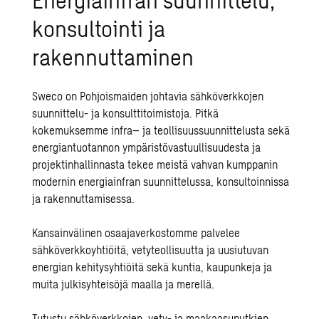
konsultointi ja
rakennuttaminen
Sweco on Pohjoismaiden johtavia sähköverkkojen
suunnittelu- ja konsulttitoimistoja. Pitkä
kokemuksemme
infra
– ja
teollisuussuunnittelusta
sekä
energiantuotannon
ympäristövastuullisuudesta
ja
projektinhallinnasta
tekee meistä vahvan kumppanin
modernin energiainfran suunnittelussa, konsultoinnissa
ja rakennuttamisessa.
Kansainvälinen osaajaverkostomme palvelee
sähköverkkoyhtiöitä, vetyteollisuutta ja uusiutuvan
energian kehitysyhtiöitä sekä kuntia, kaupunkeja ja
muita julkisyhteisöjä maalla ja merellä.
Tutustu sähköverkkojen, vety- ja maakaasuputkien