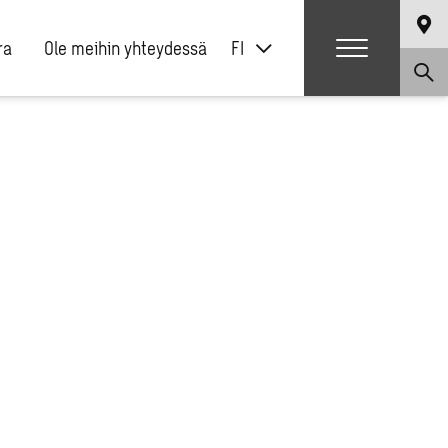
ra
Ole meihin yhteydessä
FI