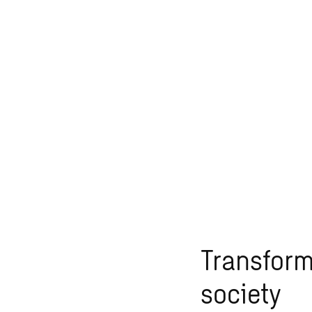
Transfor
society