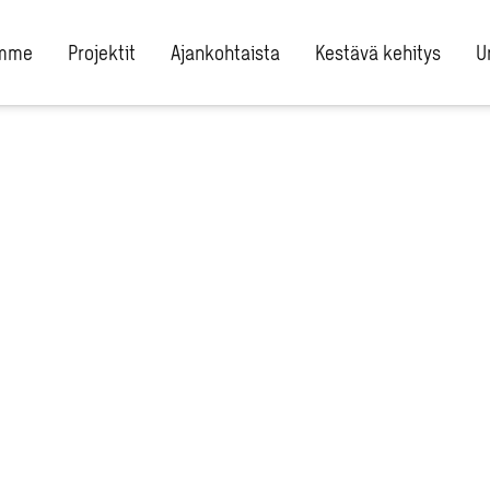
umme
Projektit
Ajankohtaista
Kestävä kehitys
U