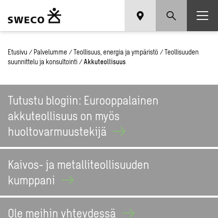
Etusivu
/
Palvelumme
/
Teollisuus, energia ja ympäristö
/
Teollisuuden
suunnittelu ja konsultointi
/
Akkuteollisuus
Tutustu blogiin: Eurooppalainen
akkuteollisuus on myös
huoltovarmuustekijä
Kaivos- ja metalliteollisuuden
kumppani
Ole meihin yhteydessä