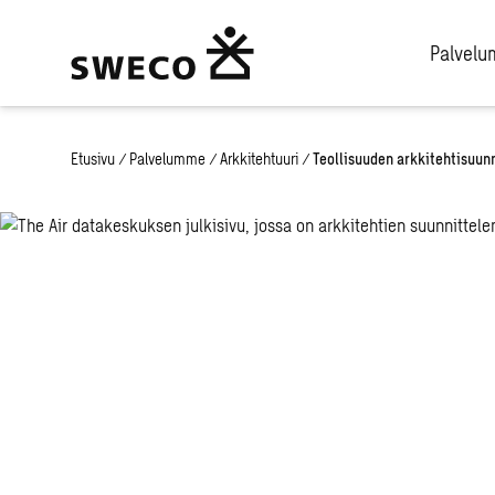
Palvel
Etusivu
/
Palvelumme
/
Arkkitehtuuri
/
Teollisuuden arkkitehtisuunn