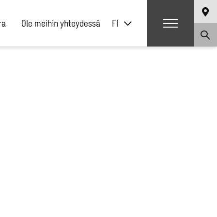
ra
Ole meihin yhteydessä
FI