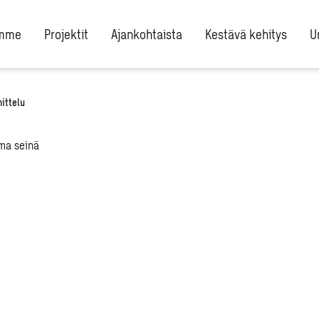
umme
Projektit
Ajankohtaista
Kestävä kehitys
U
ittelu