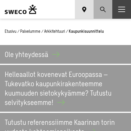
Etusivu
/
Palvelumme
/
Arkkitehtuuri
/
Kaupunkisuunnittelu
Ole
yhteydessä
Helleaallot kovenevat Euroopassa –
Tukevatko kaupunkirakenteemme
kuumuuden sietokykyämme? Tutustu
selvitykseemme!
Tutustu referenssiimme Kaarinan torin