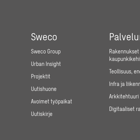
Sweco
Palvel
Sweco Group
Rakennukset 
kaupunkikehi
Urban Insight
Teollisuus, e
Projektit
Infra ja liiken
Uutishuone
Arkkitehtuuri
Avoimet työpaikat
Digitaaliset r
Uutiskirje