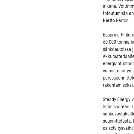
aikana. Voitimm
toteutumista en
Hietto
kertoo.
Easpring Finlan
60 000 tonnia k
sähköautoissa j
Akkumateriaalie
energiantuotann
valmistellut ym
perussuunnittelu
rakentamiseksi.
Steady Energy v
Salmisaareen. T
sähkövastuksill
suunnittelusta,
esiselvitysvai