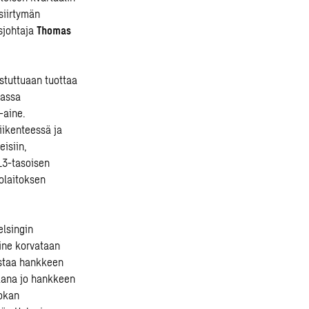
siirtymän
sjohtaja
Thomas
stuttuaan tuottaa
uassa
-aine.
iikenteessä ja
isiin,
L3-tasoisen
tolaitoksen
elsingin
aine korvataan
astaa hankkeen
ukana jo hankkeen
uokan