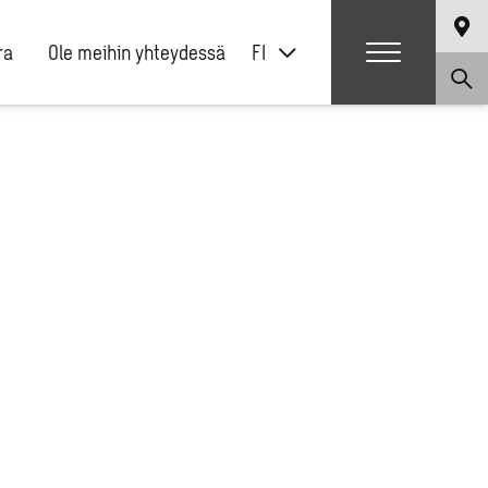
ra
Ole meihin yhteydessä
FI