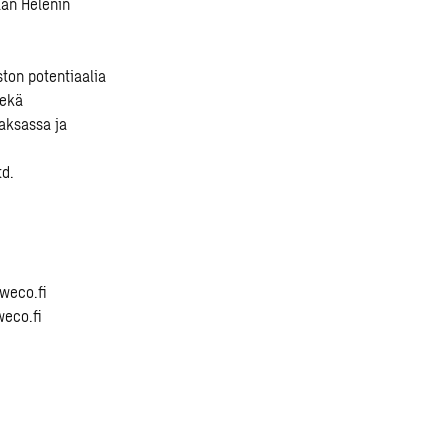
ään Helenin
ston potentiaalia
sekä
aksassa ja
td.
weco.fi
weco.fi