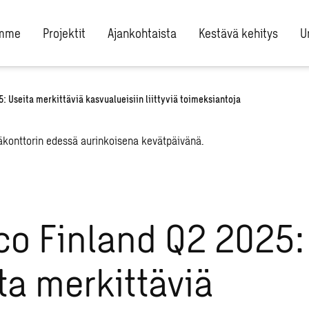
umme
Projektit
Ajankohtaista
Kestävä kehitys
U
: Useita merkittäviä kasvualueisiin liittyviä toimeksiantoja
o Finland Q2 2025:
ta merkittäviä