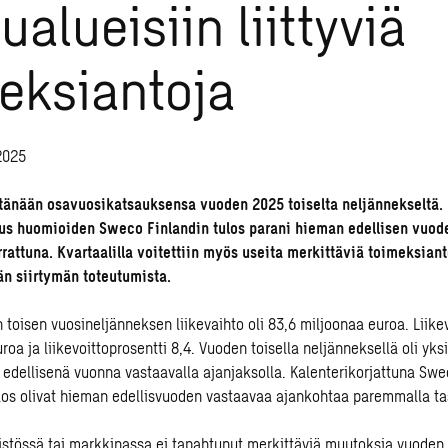
ualueisiin liittyviä
eksiantoja
2025
tänään osavuosikatsauksensa vuoden 2025 toiselta neljännekseltä.
tus huomioiden Sweco Finlandin tulos parani hieman edellisen vuo
rattuna. Kvartaalilla voitettiin myös useita merkittäviä toimeksiant
än siirtymän toteutumista.
toisen vuosineljänneksen liikevaihto oli 83,6 miljoonaa euroa. Liikev
roa ja liikevoittoprosentti 8,4. Vuoden toisella neljänneksellä oli yks
dellisenä vuonna vastaavalla ajanjaksolla. Kalenterikorjattuna Swe
tulos olivat hieman edellisvuoden vastaavaa ajankohtaa paremmalla ta
stössä tai markkinassa ei tapahtunut merkittäviä muutoksia vuoden 