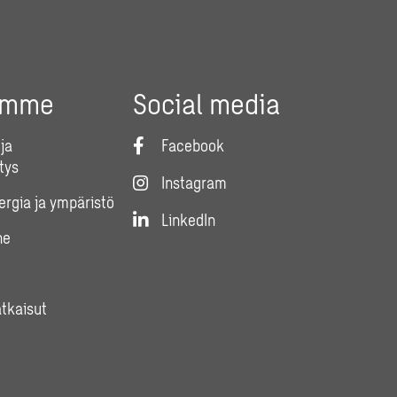
umme
Social media
ja
Facebook
tys
Instagram
nergia ja ympäristö
LinkedIn
ne
atkaisut