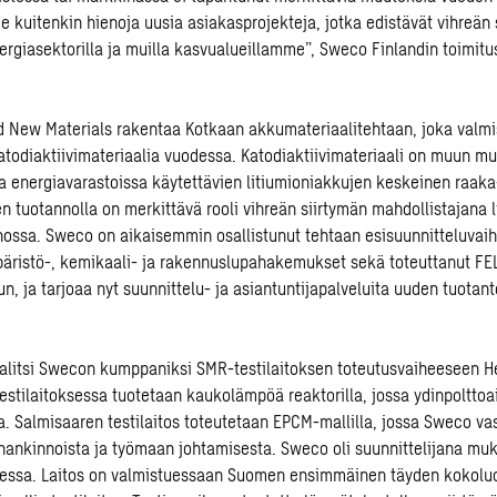
e kuitenkin hienoja uusia asiakasprojekteja, jotka edistävät vihreän 
ergiasektorilla ja muilla kasvualueillamme”, Sweco Finlandin toimitu
d New Materials rakentaa Kotkaan akkumateriaalitehtaan, joka valmi
atodiaktiivimateriaalia vuodessa. Katodiaktiivimateriaali on muun m
a energiavarastoissa käytettävien litiumioniakkujen keskeinen raaka
n tuotannolla on merkittävä rooli vihreän siirtymän mahdollistajana l
ossa. Sweco on aikaisemmin osallistunut tehtaan esisuunnitteluvaihe
päristö-, kemikaali- ja rakennuslupahakemukset sekä toteuttanut FE
n, ja tarjoaa nyt suunnittelu- ja asiantuntijapalveluita uuden tuotan
alitsi Swecon kumppaniksi SMR-testilaitoksen toteutusvaiheeseen H
estilaitoksessa tuotetaan kaukolämpöä reaktorilla, jossa ydinpoltto
a. Salmisaaren testilaitos toteutetaan EPCM-mallilla, jossa Sweco v
 hankinnoista ja työmaan johtamisesta. Sweco oli suunnittelijana m
heessa. Laitos on valmistuessaan Suomen ensimmäinen täyden kokol