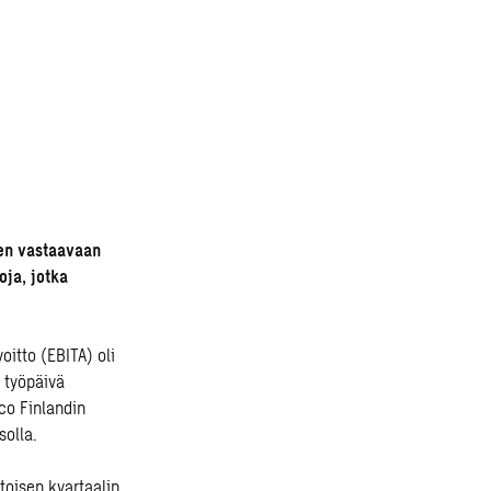
den vastaavaan
oja, jotka
oitto (EBITA) oli
i työpäivä
co Finlandin
solla.
toisen kvartaalin