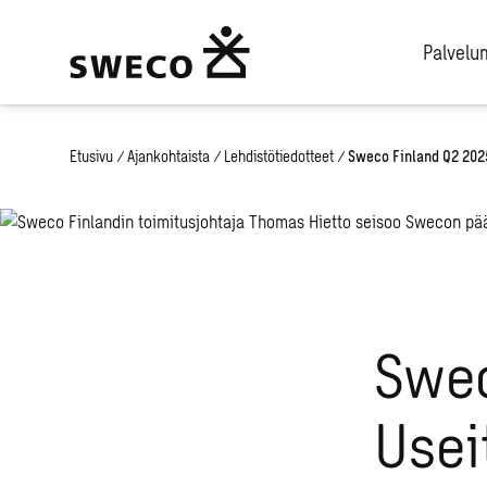
Palvel
Etusivu
/
Ajankohtaista
/
Lehdistötiedotteet
/
Sweco Finland Q2 2025
Swec
Usei