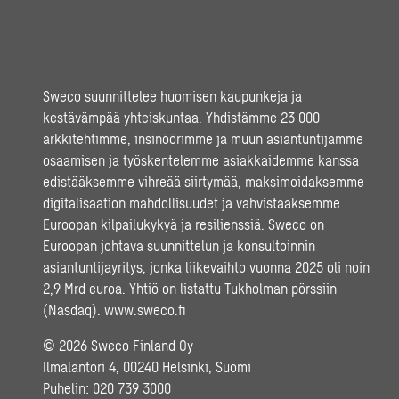
Sweco suunnittelee huomisen kaupunkeja ja
kestävämpää yhteiskuntaa. Yhdistämme 23 000
arkkitehtimme, insinöörimme ja muun asiantuntijamme
osaamisen ja työskentelemme asiakkaidemme kanssa
edistääksemme vihreää siirtymää, maksimoidaksemme
digitalisaation mahdollisuudet ja vahvistaaksemme
Euroopan kilpailukykyä ja resilienssiä. Sweco on
Euroopan johtava suunnittelun ja konsultoinnin
asiantuntijayritys, jonka liikevaihto vuonna 2025 oli noin
2,9 Mrd euroa. Yhtiö on listattu Tukholman pörssiin
(Nasdaq).
www.sweco.fi
© 2026 Sweco Finland Oy
Ilmalantori 4, 00240 Helsinki, Suomi
Puhelin:
020 739 3000