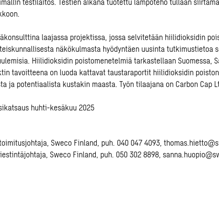
mallin testilaitos. Testien aikana tuotettu lämpöteho tullaan siirtäm
kkoon.
konsulttina laajassa projektissa, jossa selvitetään hiilidioksidin poi
hteiskunnallisesta näkökulmasta hyödyntäen uusinta tutkimustietoa 
ulemisia. Hiilidioksidin poistomenetelmiä tarkastellaan Suomessa, S
tin tavoitteena on luoda kattavat taustaraportit hiilidioksidin poiston
ta ja potentiaalista kustakin maasta. Työn tilaajana on Carbon Cap L
ikatsaus huhti-kesäkuu 2025
toimitusjohtaja, Sweco Finland, puh. 040 047 4093, thomas.hietto@s
iestintäjohtaja, Sweco Finland, puh. 050 302 8898, sanna.huopio@s