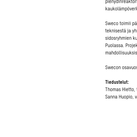
pienydinreaktori
kaukolämpöver
Sweco toimii pää
teknisestä ja y
sidosryhmien ku
Puolassa. Projek
mahdollisuuksis
Swecon osavuos
Tiedustelut:
Thomas Hietto, 
Sanna Huopio, v