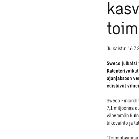
kasv
toim
Julkaistu: 16.7.
Sweco julkaisi 
Kalenterivaiku
ajanjaksoon ver
edistävät vihre
Sweco Finlandin 
7,1 miljoonaa eu
vähemmän kuin e
liikevaihto ja 
”Toimintaympäri