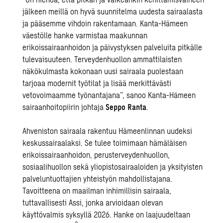
jälkeen meillä on hyvä suunnitelma uudesta sairaalasta
ja pääsemme vihdoin rakentamaan. Kanta-Hämeen
väestölle hanke varmistaa maakunnan
erikoissairaanhoidon ja päivystyksen palveluita pitkälle
tulevaisuuteen. Terveydenhuollon ammattilaisten
näkökulmasta kokonaan uusi sairaala puolestaan
tarjoaa modernit työtilat ja lisää merkittävästi
vetovoimaamme työnantajana”, sanoo Kanta-Hämeen
sairaanhoitopiirin johtaja
Seppo Ranta
.
Ahveniston sairaala rakentuu Hämeenlinnan uudeksi
keskussairaalaksi. Se tulee toimimaan hämäläisen
erikoissairaanhoidon, perusterveydenhuollon,
sosiaalihuollon sekä yliopistosairaaloiden ja yksityisten
palveluntuottajien yhteistyön mahdollistajana.
Tavoitteena on maailman inhimillisin sairaala,
tuttavallisesti Assi, jonka arvioidaan olevan
käyttövalmis syksyllä 2026. Hanke on laajuudeltaan