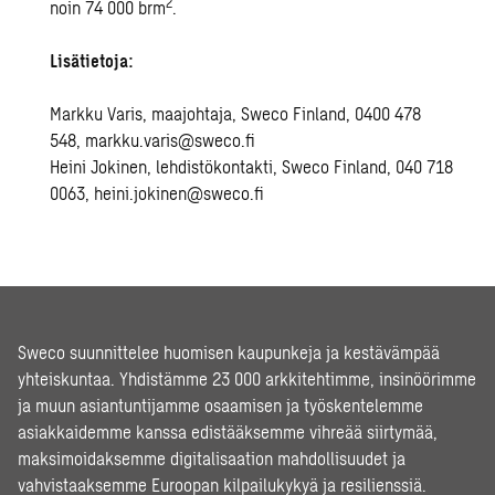
2
noin 74 000 brm
.
Lisätietoja:
Markku Varis, maajohtaja, Sweco Finland, 0400 478
548,
markku.varis@sweco.fi
Heini Jokinen, lehdistökontakti, Sweco Finland, 040 718
0063,
heini.jokinen@sweco.fi
Sweco suunnittelee huomisen kaupunkeja ja kestävämpää
yhteiskuntaa. Yhdistämme 23 000 arkkitehtimme, insinöörimme
ja muun asiantuntijamme osaamisen ja työskentelemme
asiakkaidemme kanssa edistääksemme vihreää siirtymää,
maksimoidaksemme digitalisaation mahdollisuudet ja
vahvistaaksemme Euroopan kilpailukykyä ja resilienssiä.