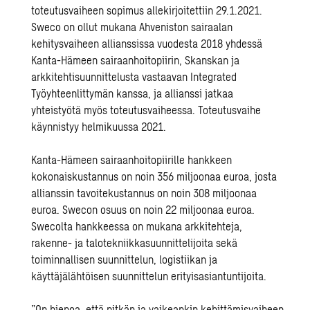
toteutusvaiheen sopimus allekirjoitettiin 29.1.2021.
Sweco on ollut mukana Ahveniston sairaalan
kehitysvaiheen allianssissa vuodesta 2018 yhdessä
Kanta-Hämeen sairaanhoitopiirin, Skanskan ja
arkkitehtisuunnittelusta vastaavan Integrated
Työyhteenlittymän kanssa, ja allianssi jatkaa
yhteistyötä myös toteutusvaiheessa. Toteutusvaihe
käynnistyy helmikuussa 2021.
Kanta-Hämeen sairaanhoitopiirille hankkeen
kokonaiskustannus on noin 356 miljoonaa euroa, josta
allianssin tavoitekustannus on noin 308 miljoonaa
euroa. Swecon osuus on noin 22 miljoonaa euroa.
Swecolta hankkeessa on mukana arkkitehteja,
rakenne- ja talotekniikkasuunnittelijoita sekä
toiminnallisen suunnittelun, logistiikan ja
käyttäjälähtöisen suunnittelun erityisasiantuntijoita.
”On hienoa, että pitkän ja vaikeankin kehittämisvaiheen