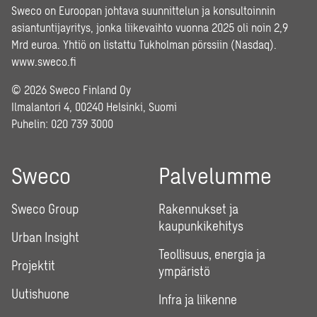
Sweco on Euroopan johtava suunnittelun ja konsultoinnin
asiantuntijayritys, jonka liikevaihto vuonna 2025 oli noin 2,9
Mrd euroa. Yhtiö on listattu Tukholman pörssiin (Nasdaq).
www.sweco.fi
© 2026 Sweco Finland Oy
Ilmalantori 4, 00240 Helsinki, Suomi
Puhelin:
020 739 3000
Sweco
Palvelumme
Sweco Group
Rakennukset ja
kaupunkikehitys
Urban Insight
Teollisuus, energia ja
Projektit
ympäristö
Uutishuone
Infra ja liikenne