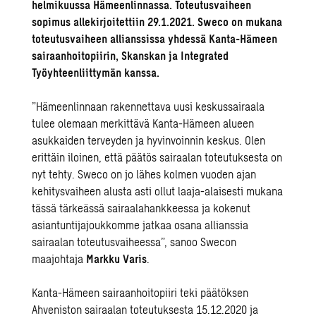
helmikuussa Hämeenlinnassa. Toteutusvaiheen
sopimus allekirjoitettiin 29.1.2021. Sweco on mukana
toteutusvaiheen allianssissa yhdessä Kanta-Hämeen
sairaanhoitopiirin, Skanskan ja Integrated
Työyhteenliittymän kanssa.
”Hämeenlinnaan rakennettava uusi keskussairaala
tulee olemaan merkittävä Kanta-Hämeen alueen
asukkaiden terveyden ja hyvinvoinnin keskus. Olen
erittäin iloinen, että päätös sairaalan toteutuksesta on
nyt tehty. Sweco on jo lähes kolmen vuoden ajan
kehitysvaiheen alusta asti ollut laaja-alaisesti mukana
tässä tärkeässä sairaalahankkeessa ja kokenut
asiantuntijajoukkomme jatkaa osana allianssia
sairaalan toteutusvaiheessa”, sanoo Swecon
maajohtaja
Markku Varis
.
Kanta-Hämeen sairaanhoitopiiri teki päätöksen
Ahveniston sairaalan toteutuksesta 15.12.2020 ja