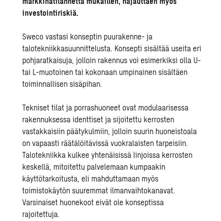
markkinatilannetta mukaillen, hajauttaen myös
investointiriskiä.
Sweco vastasi konseptin puurakenne- ja
talotekniikkasuunnittelusta. Konsepti sisältää useita eri
pohjaratkaisuja, jolloin rakennus voi esimerkiksi olla U-
tai L-muotoinen tai kokonaan umpinainen sisältäen
toiminnallisen sisäpihan.
Tekniset tilat ja porrashuoneet ovat modulaarisessa
rakennuksessa identtiset ja sijoitettu kerrosten
vastakkaisiin päätykulmiin, jolloin suurin huoneistoala
on vapaasti räätälöitävissä vuokralaisten tarpeisiin.
Talotekniikka kulkee yhtenäisissä linjoissa kerrosten
keskellä, mitoitettu palvelemaan kumpaakin
käyttötarkoitusta, eli mahduttamaan myös
toimistokäytön suuremmat ilmanvaihtokanavat.
Varsinaiset huonekoot eivät ole konseptissa
rajoitettuja.