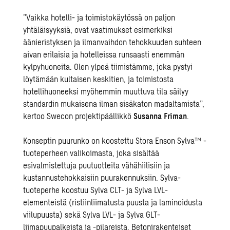
”Vaikka hotelli- ja toimistokäytössä on paljon
yhtäläisyyksiä, ovat vaatimukset esimerkiksi
äänieristyksen ja ilmanvaihdon tehokkuuden suhteen
aivan erilaisia ja hotelleissa runsaasti enemmän
kylpyhuoneita. Olen ylpeä tiimistämme, joka pystyi
löytämään kultaisen keskitien, ja toimistosta
hotellihuoneeksi myöhemmin muuttuva tila säilyy
standardin mukaisena ilman sisäkaton madaltamista”,
kertoo Swecon projektipäällikkö
Susanna Friman
.
Konseptin puurunko on koostettu Stora Enson Sylva™ -
tuoteperheen valikoimasta, joka sisältää
esivalmistettuja puutuotteita vähähiilisiin ja
kustannustehokkaisiin puurakennuksiin. Sylva-
tuoteperhe koostuu Sylva CLT- ja Sylva LVL-
elementeistä (ristiinliimatusta puusta ja laminoidusta
viilupuusta) sekä Sylva LVL- ja Sylva GLT-
liimapuupalkeista ja -pilareista. Betonirakenteiset