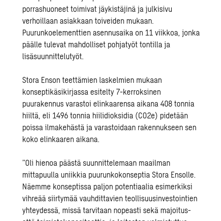
porrashuoneet toimivat jäykistäjinä ja julkisivu
verhoillaan asiakkaan toiveiden mukaan.
Puurunkoelementtien asennusaika on 11 viikkoa, jonka
päälle tulevat mahdolliset pohjatyöt tontilla ja
lisäsuunnittelutyöt.
Stora Enson teettämien laskelmien mukaan
konseptikäsikirjassa
esitelty 7-kerroksinen
puurakennus varastoi elinkaarensa aikana 408 tonnia
hiiltä, eli 1496 tonnia hiilidioksidia (CO2e) pidetään
poissa ilmakehästä ja varastoidaan rakennukseen sen
koko elinkaaren aikana.
”Oli hienoa päästä suunnittelemaan maailman
mittapuulla uniikkia puurunkokonseptia Stora Ensolle.
Näemme konseptissa paljon potentiaalia esimerkiksi
vihreää siirtymää vauhdittavien teollisuusinvestointien
yhteydessä, missä tarvitaan nopeasti sekä majoitus-