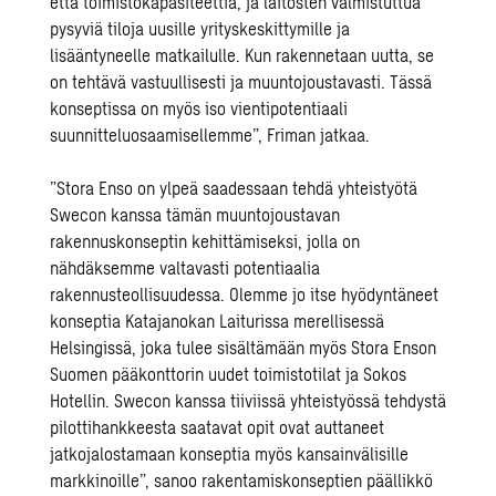
että toimistokapasiteettia, ja laitosten valmistuttua
pysyviä tiloja uusille yrityskeskittymille ja
lisääntyneelle matkailulle. Kun rakennetaan uutta, se
on tehtävä vastuullisesti ja muuntojoustavasti. Tässä
konseptissa on myös iso vientipotentiaali
suunnitteluosaamisellemme”, Friman jatkaa.
”Stora Enso on ylpeä saadessaan tehdä yhteistyötä
Swecon kanssa tämän muuntojoustavan
rakennuskonseptin kehittämiseksi, jolla on
nähdäksemme valtavasti potentiaalia
rakennusteollisuudessa. Olemme jo itse hyödyntäneet
konseptia Katajanokan Laiturissa merellisessä
Helsingissä, joka tulee sisältämään myös Stora Enson
Suomen pääkonttorin uudet toimistotilat ja Sokos
Hotellin. Swecon kanssa tiiviissä yhteistyössä tehdystä
pilottihankkeesta saatavat opit ovat auttaneet
jatkojalostamaan konseptia myös kansainvälisille
markkinoille”, sanoo rakentamiskonseptien päällikkö