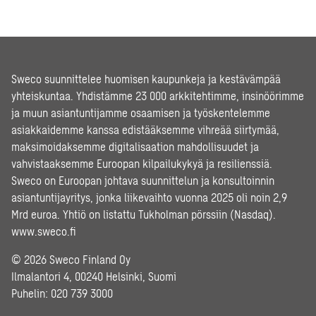
Sweco suunnittelee huomisen kaupunkeja ja kestävämpää
yhteiskuntaa. Yhdistämme 23 000 arkkitehtimme, insinöörimme
ja muun asiantuntijamme osaamisen ja työskentelemme
asiakkaidemme kanssa edistääksemme vihreää siirtymää,
maksimoidaksemme digitalisaation mahdollisuudet ja
vahvistaaksemme Euroopan kilpailukykyä ja resilienssiä.
Sweco on Euroopan johtava suunnittelun ja konsultoinnin
asiantuntijayritys, jonka liikevaihto vuonna 2025 oli noin 2,9
Mrd euroa. Yhtiö on listattu Tukholman pörssiin (Nasdaq).
www.sweco.fi
© 2026 Sweco Finland Oy
Ilmalantori 4, 00240 Helsinki, Suomi
Puhelin:
020 739 3000