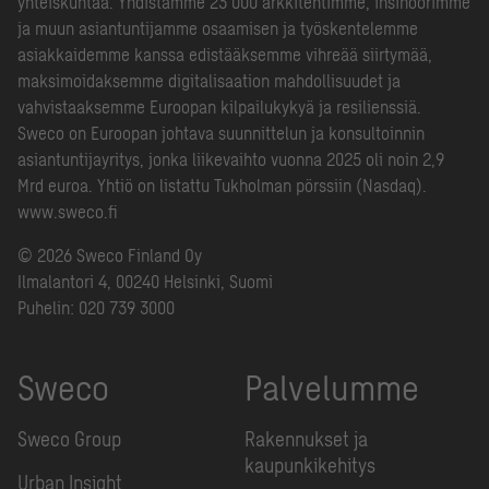
yhteiskuntaa. Yhdistämme 23 000 arkkitehtimme, insinöörimme
ja muun asiantuntijamme osaamisen ja työskentelemme
asiakkaidemme kanssa edistääksemme vihreää siirtymää,
maksimoidaksemme digitalisaation mahdollisuudet ja
vahvistaaksemme Euroopan kilpailukykyä ja resilienssiä.
Sweco on Euroopan johtava suunnittelun ja konsultoinnin
asiantuntijayritys, jonka liikevaihto vuonna 2025 oli noin 2,9
Mrd euroa. Yhtiö on listattu Tukholman pörssiin (Nasdaq).
www.sweco.fi
© 2026 Sweco Finland Oy
Ilmalantori 4, 00240 Helsinki, Suomi
Puhelin:
020 739 3000
Sweco
Palvelumme
Sweco Group
Rakennukset ja
kaupunkikehitys
Urban Insight