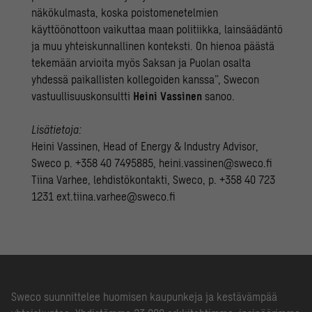
näkökulmasta, koska poistomenetelmien
käyttöönottoon vaikuttaa maan politiikka, lainsäädäntö
ja muu yhteiskunnallinen konteksti. On hienoa päästä
tekemään arvioita myös Saksan ja Puolan osalta
yhdessä paikallisten kollegoiden kanssa”, Swecon
vastuullisuuskonsultti
Heini Vassinen
sanoo.
Lisätietoja:
Heini Vassinen, Head of Energy & Industry Advisor,
Sweco p. +358 40 7495885, heini.vassinen@sweco.fi
Tiina Varhee, lehdistökontakti, Sweco, p. +358 40 723
1231 ext.tiina.varhee@sweco.fi
Sweco suunnittelee huomisen kaupunkeja ja kestävämpää