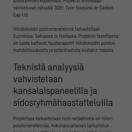
sidosryhmien kuulemisia. Projektin arvioidaan
valmistuvan syksyllä 2025. Työn tilaajana on Carbon
Cap Ltd.
Hiilidioksidin poistomenetelmiä tarkastellaan
Suomessa, Saksassa ja Puolassa. Projektin tavoitteena
on luoda kattavat taustaraportit hiilidioksidin poiston
mahdollisuuksista ja potentiaalista kustakin maasta.
Teknistä analyysiä
vahvistetaan
kansalaispaneelilla ja
sidosryhmähaastatteluilla
Projektissa tarkastellaan noin neljäätoista eri hiilen
poistomenetelmää. Kokonaisvaltaisen tarkastelun