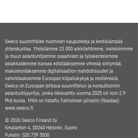
Sweco suunnittelee huomisen kaupunkeja ja kestävämpää
yhteiskuntaa. Yhdistämme 23 000 arkkitehtimme, insinöörimme
ja muun asiantuntijamme osaamisen ja työskentelemme
asiakkaidemme kanssa edistääksemme vihreää siirtymää,
maksimoidaksemme digitalisaation mahdollisuudet ja
vahvistaaksemme Euroopan kilpailukykyä ja resilienssiä.
Sweco on Euroopan johtava suunnittelun ja konsultoinnin
asiantuntijayritys, jonka liikevaihto vuonna 2025 oli noin 2,9
Mrd euroa. Yhtiö on listattu Tukholman pörssiin (Nasdaq).
www.sweco.fi
© 2026 Sweco Finland Oy
Ilmalantori 4, 00240 Helsinki, Suomi
Puhelin:
020 739 3000