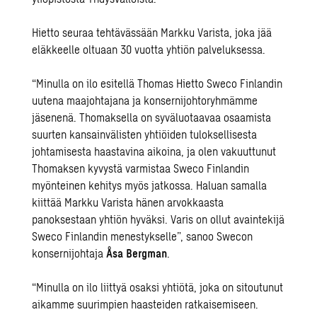
Hietto seuraa tehtävässään Markku Varista, joka jää
eläkkeelle oltuaan 30 vuotta yhtiön palveluksessa.
“Minulla on ilo esitellä Thomas Hietto Sweco Finlandin
uutena maajohtajana ja konsernijohtoryhmämme
jäsenenä. Thomaksella on syväluotaavaa osaamista
suurten kansainvälisten yhtiöiden tuloksellisesta
johtamisesta haastavina aikoina, ja olen vakuuttunut
Thomaksen kyvystä varmistaa Sweco Finlandin
myönteinen kehitys myös jatkossa. Haluan samalla
kiittää Markku Varista hänen arvokkaasta
panoksestaan yhtiön hyväksi. Varis on ollut avaintekijä
Sweco Finlandin menestykselle”, sanoo Swecon
konsernijohtaja
Åsa Bergman
.
“Minulla on ilo liittyä osaksi yhtiötä, joka on sitoutunut
aikamme suurimpien haasteiden ratkaisemiseen.