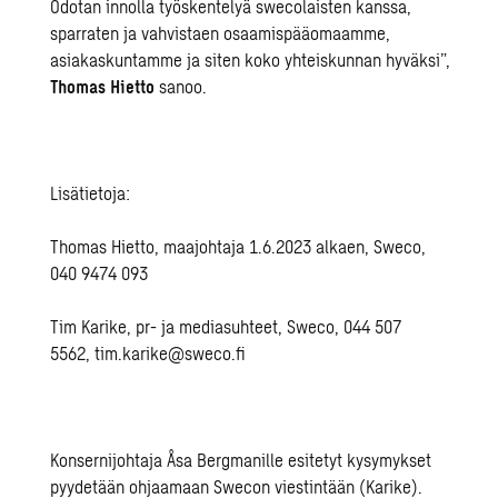
Odotan innolla työskentelyä swecolaisten kanssa,
sparraten ja vahvistaen osaamispääomaamme,
asiakaskuntamme ja siten koko yhteiskunnan hyväksi”,
Thomas Hietto
sanoo.
Lisätietoja:
Thomas Hietto, maajohtaja 1.6.2023 alkaen, Sweco,
040 9474 093
Tim Karike, pr- ja mediasuhteet, Sweco, 044 507
5562,
tim.karike@sweco.fi
Konsernijohtaja Åsa Bergmanille esitetyt kysymykset
pyydetään ohjaamaan Swecon viestintään (Karike).