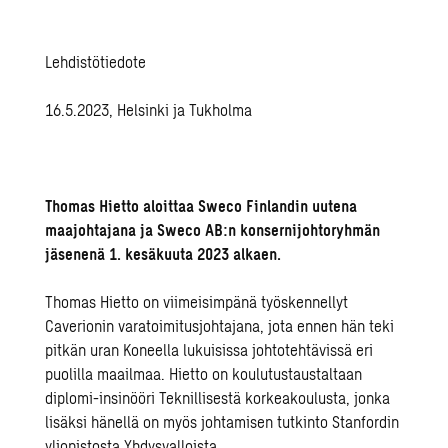
Lehdistötiedote
16.5.2023, Helsinki ja Tukholma
Thomas Hietto aloittaa Sweco Finlandin uutena
maajohtajana ja Sweco AB:n konsernijohtoryhmän
jäsenenä 1. kesäkuuta 2023 alkaen.
Thomas Hietto on viimeisimpänä työskennellyt
Caverionin varatoimitusjohtajana, jota ennen hän teki
pitkän uran Koneella lukuisissa johtotehtävissä eri
puolilla maailmaa. Hietto on koulutustaustaltaan
diplomi-insinööri Teknillisestä korkeakoulusta, jonka
lisäksi hänellä on myös johtamisen tutkinto Stanfordin
yliopistosta Yhdysvalloista.