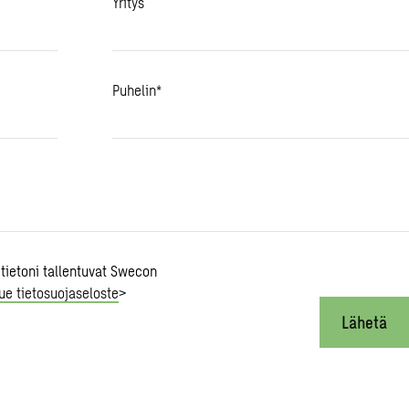
Yritys
Puhelin
*
 tietoni tallentuvat Swecon
ue tietosuojaseloste
>
Lähetä