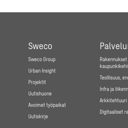
Sweco
Palvel
Sweco Group
Rakennukset 
kaupunkikehi
Urban Insight
Teollisuus, e
Projektit
Infra ja liiken
Uutishuone
Arkkitehtuuri
Avoimet työpaikat
Digitaaliset r
Uutiskirje