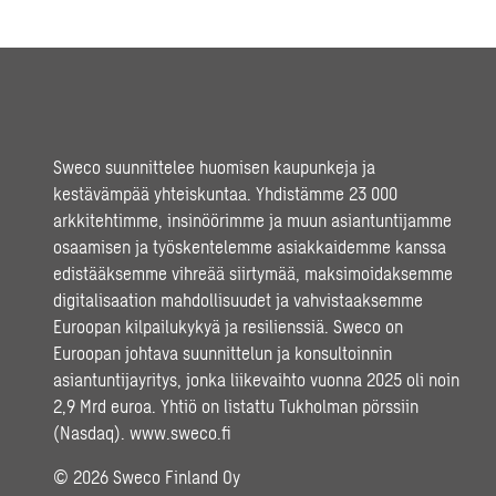
Sweco suunnittelee huomisen kaupunkeja ja
kestävämpää yhteiskuntaa. Yhdistämme 23 000
arkkitehtimme, insinöörimme ja muun asiantuntijamme
osaamisen ja työskentelemme asiakkaidemme kanssa
edistääksemme vihreää siirtymää, maksimoidaksemme
digitalisaation mahdollisuudet ja vahvistaaksemme
Euroopan kilpailukykyä ja resilienssiä. Sweco on
Euroopan johtava suunnittelun ja konsultoinnin
asiantuntijayritys, jonka liikevaihto vuonna 2025 oli noin
2,9 Mrd euroa. Yhtiö on listattu Tukholman pörssiin
(Nasdaq).
www.sweco.fi
© 2026 Sweco Finland Oy