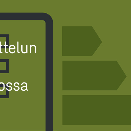
ttelun
lossa