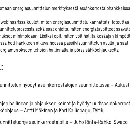
emaan energiasuunnittelun merkityksestä asuinkerrostalohankkeissa
ebinaarissa kuulet, miten energiasuunnittelu kannattaisi toteuttaa
nnitteluprosessia sekä saat ohjeita, miten energiatavoitteet saavut
nukset minimoidaan. Lisäksi opit, miten voit hallita kesäajan lämpöti
issa heti hankkeen alkuvaiheessa passiivisuunnittelun avulla ja saat 
nergiamurrokseen tehojen hallinnalla ja pörssisähköohjauksella
:
uunnittelun hyödyt asuinkerrostalojen suunnittelussa – Aukusti
jen hallinnan ja ohjauksen keinot ja hyödyt uudisasuinkerros
köohjaus – Antti Mäkinen ja Kari Kallioharju, TAMK
unnitteluohje asuinkerrostaloille – Juho Rinta-Rahko, Sweco