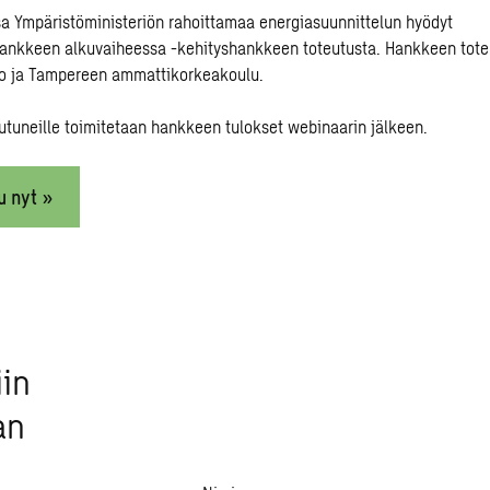
a Ympäristöministeriön rahoittamaa energiasuunnittelun hyödyt
ankkeen alkuvaiheessa -kehityshankkeen toteutusta. Hankkeen tote
o ja Tampereen ammattikorkeakoulu.
tautuneille toimitetaan hankkeen tulokset webinaarin jälkeen.
u nyt »
iin
an