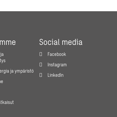
umme
Social media
ja
Facebook
tys
Instagram
nergia ja ympäristö
LinkedIn
ne
atkaisut