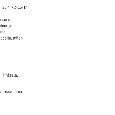
 20.4. klo 13-14.
 osana
etaan ja
loja
ideoita, miten
 Hintsala,
talossa, case