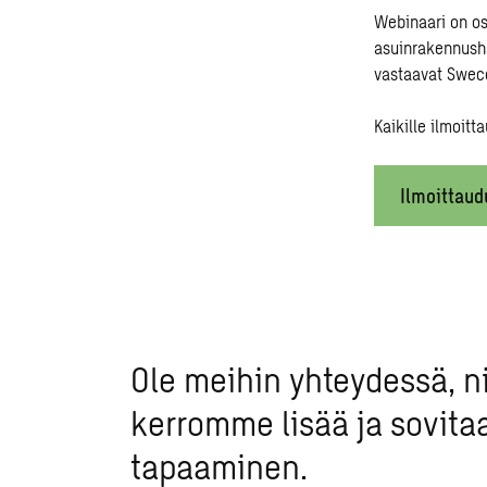
Webinaari on os
asuinrakennush
vastaavat Swec
Kaikille ilmoit
Ilmoittaud
Ole meihin yhteydessä, n
kerromme lisää ja sovita
tapaaminen.