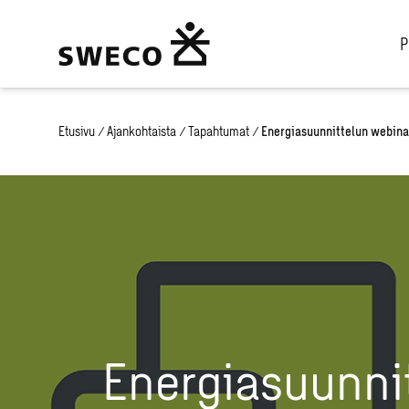
P
Etusivu
/
Ajankohtaista
/
Tapahtumat
/
Energiasuunnittelun webinaa
Energiasuunni