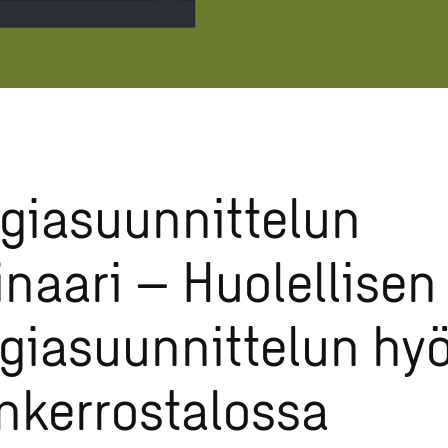
giasuunnittelun
naari – Huolellisen
giasuunnittelun hy
nkerrostalossa