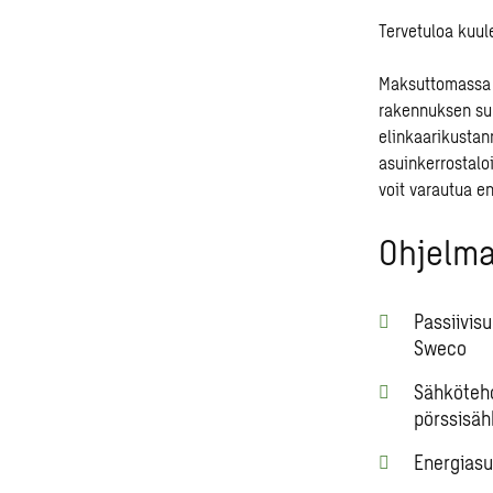
Tervetuloa kuul
Maksuttomassa w
rakennuksen suu
elinkaarikustan
asuinkerrostalo
voit varautua e
Ohjelma
Passiivis
Sweco
Sähköteho
pörssisäh
Energiasu