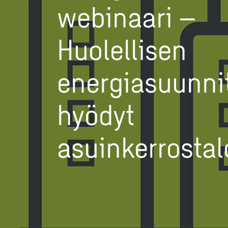
webinaari –
Huolellisen
energiasuunni
hyödyt
asuinkerrosta