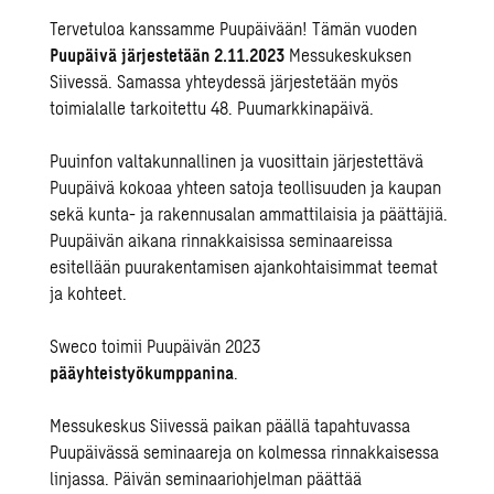
Tervetuloa kanssamme Puupäivään! Tämän vuoden
Puupäivä järjestetään 2.11.2023
Messukeskuksen
Siivessä. Samassa yhteydessä järjestetään myös
toimialalle tarkoitettu 48. Puumarkkinapäivä.
Puuinfon valtakunnallinen ja vuosittain järjestettävä
Puupäivä kokoaa yhteen satoja teollisuuden ja kaupan
sekä kunta- ja rakennusalan ammattilaisia ja päättäjiä.
Puupäivän aikana rinnakkaisissa seminaareissa
esitellään puurakentamisen ajankohtaisimmat teemat
ja kohteet.
Sweco toimii Puupäivän 2023
pääyhteistyökumppanina
.
Messukeskus Siivessä paikan päällä tapahtuvassa
Puupäivässä seminaareja on kolmessa rinnakkaisessa
linjassa. Päivän seminaariohjelman päättää