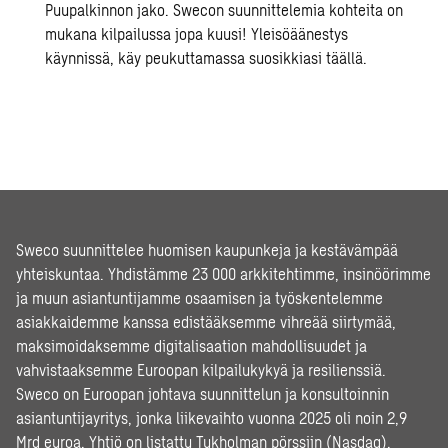
Puupalkinnon jako. Swecon suunnittelemia kohteita on
mukana kilpailussa jopa kuusi! Yleisöäänestys
käynnissä, käy peukuttamassa suosikkiasi
täällä
.
Sweco suunnittelee huomisen kaupunkeja ja kestävämpää
yhteiskuntaa. Yhdistämme 23 000 arkkitehtimme, insinöörimme
ja muun asiantuntijamme osaamisen ja työskentelemme
asiakkaidemme kanssa edistääksemme vihreää siirtymää,
maksimoidaksemme digitalisaation mahdollisuudet ja
vahvistaaksemme Euroopan kilpailukykyä ja resilienssiä.
Sweco on Euroopan johtava suunnittelun ja konsultoinnin
asiantuntijayritys, jonka liikevaihto vuonna 2025 oli noin 2,9
Mrd euroa. Yhtiö on listattu Tukholman pörssiin (Nasdaq).