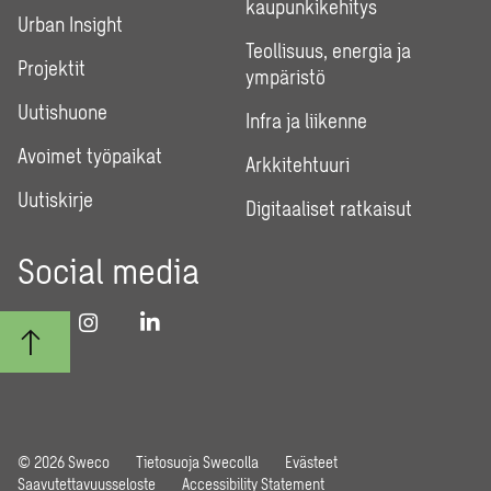
kaupunkikehitys
Urban Insight
Teollisuus, energia ja
Projektit
ympäristö
Uutishuone
Infra ja liikenne
Avoimet työpaikat
Arkkitehtuuri
Uutiskirje
Digitaaliset ratkaisut
Social media
© 2026 Sweco
Tietosuoja Swecolla
Evästeet
Saavutettavuusseloste
Accessibility Statement