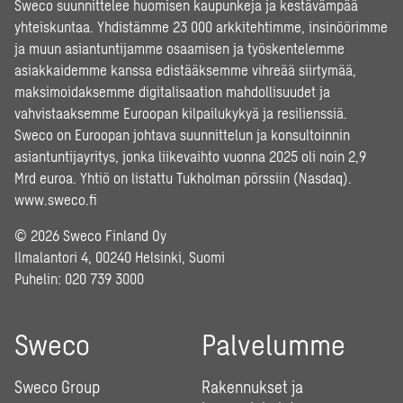
Sweco suunnittelee huomisen kaupunkeja ja kestävämpää
yhteiskuntaa. Yhdistämme 23 000 arkkitehtimme, insinöörimme
ja muun asiantuntijamme osaamisen ja työskentelemme
asiakkaidemme kanssa edistääksemme vihreää siirtymää,
maksimoidaksemme digitalisaation mahdollisuudet ja
vahvistaaksemme Euroopan kilpailukykyä ja resilienssiä.
Sweco on Euroopan johtava suunnittelun ja konsultoinnin
asiantuntijayritys, jonka liikevaihto vuonna 2025 oli noin 2,9
Mrd euroa. Yhtiö on listattu Tukholman pörssiin (Nasdaq).
www.sweco.fi
© 2026 Sweco Finland Oy
Ilmalantori 4, 00240 Helsinki, Suomi
Puhelin:
020 739 3000
Sweco
Palvelumme
Sweco Group
Rakennukset ja