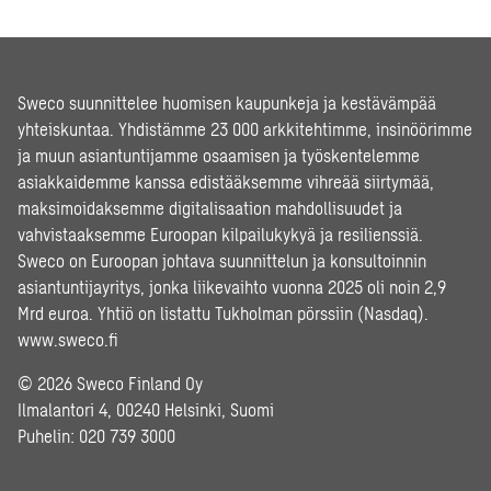
Sweco suunnittelee huomisen kaupunkeja ja kestävämpää
yhteiskuntaa. Yhdistämme 23 000 arkkitehtimme, insinöörimme
ja muun asiantuntijamme osaamisen ja työskentelemme
asiakkaidemme kanssa edistääksemme vihreää siirtymää,
maksimoidaksemme digitalisaation mahdollisuudet ja
vahvistaaksemme Euroopan kilpailukykyä ja resilienssiä.
Sweco on Euroopan johtava suunnittelun ja konsultoinnin
asiantuntijayritys, jonka liikevaihto vuonna 2025 oli noin 2,9
Mrd euroa. Yhtiö on listattu Tukholman pörssiin (Nasdaq).
www.sweco.fi
© 2026 Sweco Finland Oy
Ilmalantori 4, 00240 Helsinki, Suomi
Puhelin:
020 739 3000