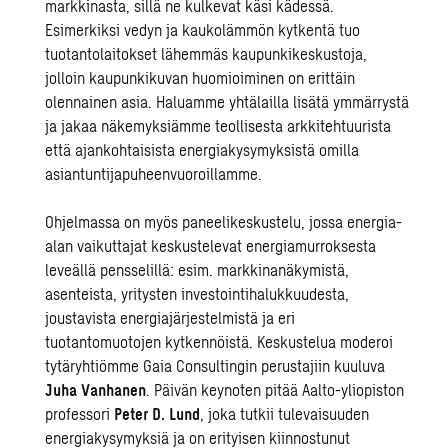
markkinasta, sillä ne kulkevat käsi kädessä.
Esimerkiksi vedyn ja kaukolämmön kytkentä tuo
tuotantolaitokset lähemmäs kaupunkikeskustoja,
jolloin kaupunkikuvan huomioiminen on erittäin
olennainen asia. Haluamme yhtälailla lisätä ymmärrystä
ja jakaa näkemyksiämme teollisesta arkkitehtuurista
että ajankohtaisista energiakysymyksistä omilla
asiantuntijapuheenvuoroillamme.
Ohjelmassa on myös paneelikeskustelu, jossa energia-
alan vaikuttajat keskustelevat energiamurroksesta
leveällä pensselillä: esim. markkinanäkymistä,
asenteista, yritysten investointihalukkuudesta,
joustavista energiajärjestelmistä ja eri
tuotantomuotojen kytkennöistä. Keskustelua moderoi
tytäryhtiömme Gaia Consultingin perustajiin kuuluva
Juha Vanhanen
. Päivän keynoten pitää Aalto-yliopiston
professori
Peter D. Lund
, joka tutkii tulevaisuuden
energiakysymyksiä ja on erityisen kiinnostunut