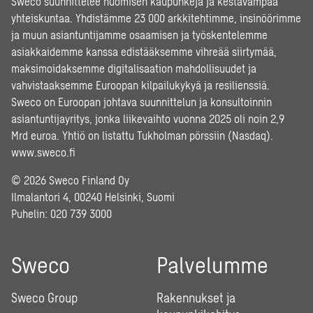
Sweco suunnittelee huomisen kaupunkeja ja kestävämpää
yhteiskuntaa. Yhdistämme 23 000 arkkitehtimme, insinöörimme
ja muun asiantuntijamme osaamisen ja työskentelemme
asiakkaidemme kanssa edistääksemme vihreää siirtymää,
maksimoidaksemme digitalisaation mahdollisuudet ja
vahvistaaksemme Euroopan kilpailukykyä ja resilienssiä.
Sweco on Euroopan johtava suunnittelun ja konsultoinnin
asiantuntijayritys, jonka liikevaihto vuonna 2025 oli noin 2,9
Mrd euroa. Yhtiö on listattu Tukholman pörssiin (Nasdaq).
www.sweco.fi
© 2026 Sweco Finland Oy
Ilmalantori 4, 00240 Helsinki, Suomi
Puhelin:
020 739 3000
Sweco
Palvelumme
Sweco Group
Rakennukset ja