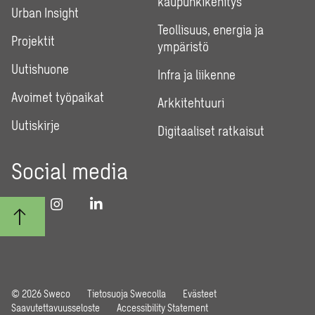
kaupunkikehitys
Urban Insight
Teollisuus, energia ja
Projektit
ympäristö
Uutishuone
Infra ja liikenne
Avoimet työpaikat
Arkkitehtuuri
Uutiskirje
Digitaaliset ratkaisut
Social media
© 2026 Sweco
Tietosuoja Swecolla
Evästeet
Saavutettavuusseloste
Accessibility Statement