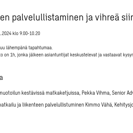
en palvelullistaminen ja vihreä si
1.2024 klo 9.00-10.20
tuu lähempänä tapahtumaa.
o on 1h, jonka jälkeen asiantuntijat keskustelevat ja vastaavat kysy
a
otoilun kestävissä matkaketjuissa, Pekka Vihma, Senior Ad
atkailu ja liikenteen palvelullistuminen Kimmo Vähä, Kehitysj