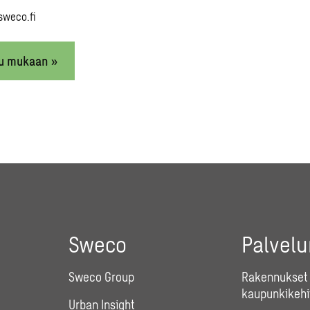
sweco.fi
du mukaan »
Sweco
Palvel
Sweco Group
Rakennukset 
kaupunkikehi
Urban Insight