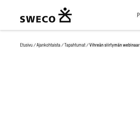
P
Etusivu
/
Ajankohtaista
/
Tapahtumat
/
Vihreän siirtymän webinaari
Liikenteen palvelull
ja vihreä siirtymä