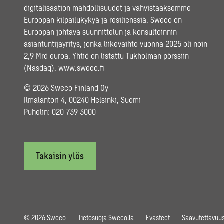
digitalisaation mahdollisuudet ja vahvistaaksemme
Euroopan kilpailukykyä ja resilienssiä. Sweco on
Euroopan johtava suunnittelun ja konsultoinnin
asiantuntijayritys, jonka liikevaihto vuonna 2025 oli noin
2,9 Mrd euroa. Yhtiö on listattu Tukholman pörssiin
(Nasdaq).
www.sweco.fi
© 2026 Sweco Finland Oy
Ilmalantori 4, 00240 Helsinki, Suomi
Puhelin:
020 739 3000
Takaisin ylös
© 2026 Sweco
Tietosuoja Swecolla
Evästeet
Saavutettavuus