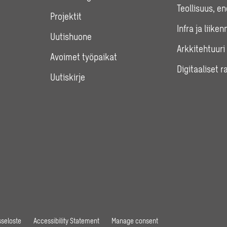
Teollisuus, e
Projektit
Infra ja liiken
Uutishuone
Arkkitehtuuri
Avoimet työpaikat
Digitaaliset r
Uutiskirje
seloste
Accessibility Statement
Manage consent