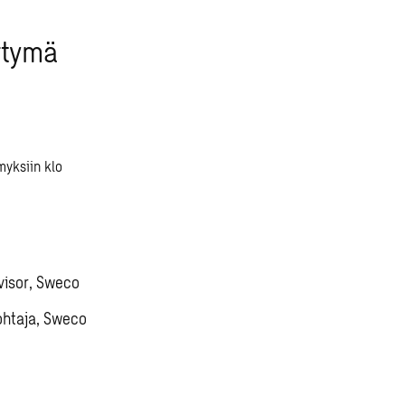
irtymä
myksiin klo
visor, Sweco
ohtaja, Sweco