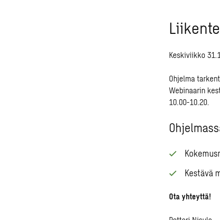
Liikente
Keskiviikko 31.
Ohjelma tarken
Webinaarin kest
10.00-10.20.
Ohjelmass
Kokemusmu
Kestävä m
Ota yhteyttä!
Petteri Nisula