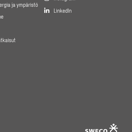
nergia ja ympäristö
LinkedIn
ne
atkaisut