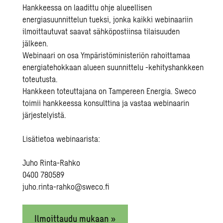
Hankkeessa on laadittu ohje alueellisen
energiasuunnittelun tueksi, jonka kaikki webinaariin
ilmoittautuvat saavat sähköpostiinsa tilaisuuden
jälkeen.
Webinaari on osa Ympäristöministeriön rahoittamaa
energiatehokkaan alueen suunnittelu -kehityshankkeen
toteutusta.
Hankkeen toteuttajana on Tampereen Energia. Sweco
toimii hankkeessa konsulttina ja vastaa webinaarin
järjestelyistä.
Lisätietoa webinaarista:
Juho Rinta-Rahko
0400 780589
juho.rinta-rahko@sweco.fi
Ilmoittaudu mukaan »