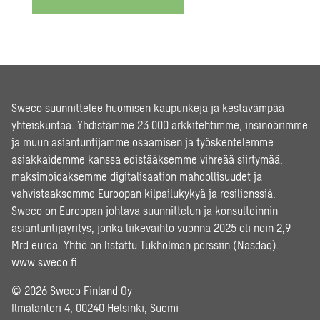
Sweco suunnittelee huomisen kaupunkeja ja kestävämpää
yhteiskuntaa. Yhdistämme 23 000 arkkitehtimme, insinöörimme
ja muun asiantuntijamme osaamisen ja työskentelemme
asiakkaidemme kanssa edistääksemme vihreää siirtymää,
maksimoidaksemme digitalisaation mahdollisuudet ja
vahvistaaksemme Euroopan kilpailukykyä ja resilienssiä.
Sweco on Euroopan johtava suunnittelun ja konsultoinnin
asiantuntijayritys, jonka liikevaihto vuonna 2025 oli noin 2,9
Mrd euroa. Yhtiö on listattu Tukholman pörssiin (Nasdaq).
www.sweco.fi
© 2026 Sweco Finland Oy
Ilmalantori 4, 00240 Helsinki, Suomi