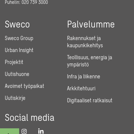
Puhelin:
020 739 3000
Sweco
Palvelumme
Sweco Group
Rakennukset ja
kaupunkikehitys
Urban Insight
Teollisuus, energia ja
Projektit
ympäristö
Uutishuone
Infra ja liikenne
Avoimet työpaikat
Arkkitehtuuri
Uutiskirje
Digitaaliset ratkaisut
Social media