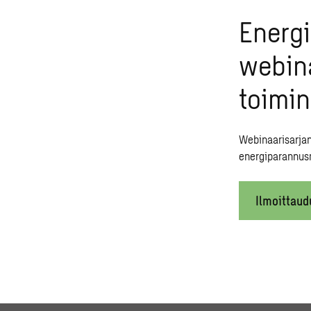
Energi
webina
toimi
Webinaarisarjan
energiparannusm
Ilmoittau