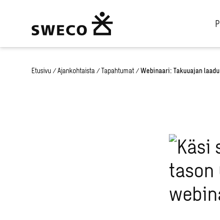
P
Etusivu
/
Ajankohtaista
/
Tapahtumat
/
Webinaari: Takuuajan laadu