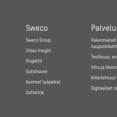
Sweco
Palvel
Sweco Group
Rakennukset 
kaupunkikehi
Urban Insight
Teollisuus, e
Projektit
Infra ja liiken
Uutishuone
Arkkitehtuuri
Avoimet työpaikat
Digitaaliset r
Uutiskirje