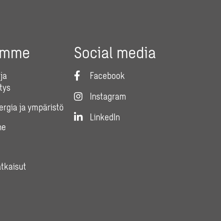
umme
Social media
ja
Facebook
tys
Instagram
nergia ja ympäristö
LinkedIn
ne
atkaisut