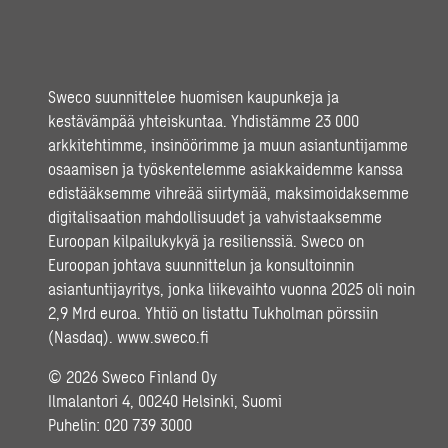
Sweco suunnittelee huomisen kaupunkeja ja
kestävämpää yhteiskuntaa. Yhdistämme 23 000
arkkitehtimme, insinöörimme ja muun asiantuntijamme
osaamisen ja työskentelemme asiakkaidemme kanssa
edistääksemme vihreää siirtymää, maksimoidaksemme
digitalisaation mahdollisuudet ja vahvistaaksemme
Euroopan kilpailukykyä ja resilienssiä. Sweco on
Euroopan johtava suunnittelun ja konsultoinnin
asiantuntijayritys, jonka liikevaihto vuonna 2025 oli noin
2,9 Mrd euroa. Yhtiö on listattu Tukholman pörssiin
(Nasdaq).
www.sweco.fi
© 2026 Sweco Finland Oy
Ilmalantori 4, 00240 Helsinki, Suomi
Puhelin:
020 739 3000