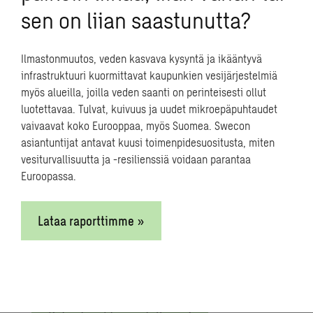
sen on liian saastunutta?
uudistumisesta 2020-luvulla, johon osallistuu
Kaisa Hietalan lisäksi
pakkausmateriaalidivisioonan johtaja
Hannu
Ilmastonmuutos, veden kasvava kysyntä ja ikääntyvä
Kasurinen,
Stora Enso ja
infrastruktuuri kuormittavat kaupunkien vesijärjestelmiä
toimitusjohtaja
Niklas von Weymarn,
Metsä
myös alueilla, joilla veden saanti on perinteisesti ollut
Spring. Keskustelua ohjaa Teollisuus ja
luotettavaa. Tulvat, kuivuus ja uudet mikroepäpuhtaudet
Energia toimialan johtaja
Erik
vaivaavat koko Eurooppaa, myös Suomea. Swecon
Skogström,
Sweco.
asiantuntijat antavat kuusi toimenpidesuositusta, miten
vesiturvallisuutta ja -resilienssiä voidaan parantaa
Biodiversiteetti biotuoteyrityksissä – tuloksia
Euroopassa.
haastattelututkimukseen pohjautuen,
Sophia
Boleckis,
Hanken
Lataa raporttimme »
Swecon uudistunut Teollisuus ja Energia
liiketoimintayksikkö, Erik Skogström
Tilaisuuden päätös, Tuulamari Helaja