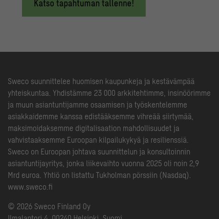
Katso tapahtuman tallenne!
Sweco suunnittelee huomisen kaupunkeja ja kestävämpää
yhteiskuntaa. Yhdistämme 23 000 arkkitehtimme, insinöörimme
ja muun asiantuntijamme osaamisen ja työskentelemme
asiakkaidemme kanssa edistääksemme vihreää siirtymää,
maksimoidaksemme digitalisaation mahdollisuudet ja
vahvistaaksemme Euroopan kilpailukykyä ja resilienssiä.
Sweco on Euroopan johtava suunnittelun ja konsultoinnin
asiantuntijayritys, jonka liikevaihto vuonna 2025 oli noin 2,9
Mrd euroa. Yhtiö on listattu Tukholman pörssiin (Nasdaq).
www.sweco.fi
© 2026 Sweco Finland Oy
Ilmalantori 4, 00240 Helsinki, Suomi