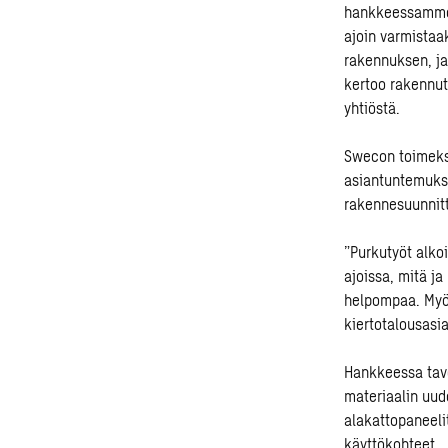
hankkeessamme.
ajoin varmistaa
rakennuksen, ja 
kertoo rakennut
yhtiöstä.
Swecon toimeksi
asiantuntemukse
rakennesuunnitte
”Purkutyöt alko
ajoissa, mitä j
helpompaa. Myös
kiertotalousasi
Hankkeessa tavo
materiaalin uud
alakattopaneelit
käyttökohteet.