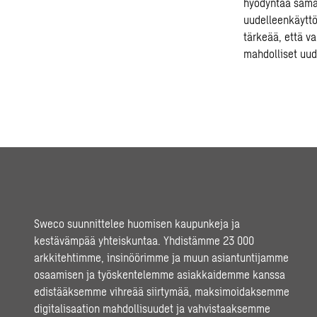
hyödyntää samal
uudelleenkäyttöö
tärkeää, että v
mahdolliset uude
Sweco suunnittelee huomisen kaupunkeja ja
kestävämpää yhteiskuntaa. Yhdistämme 23 000
arkkitehtimme, insinöörimme ja muun asiantuntijamme
osaamisen ja työskentelemme asiakkaidemme kanssa
edistääksemme vihreää siirtymää, maksimoidaksemme
digitalisaation mahdollisuudet ja vahvistaaksemme