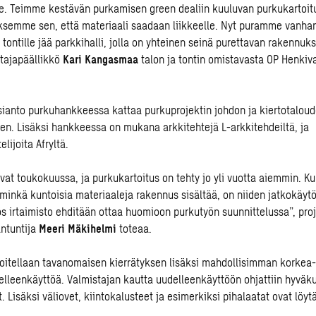
 Teimme kestävän purkamisen green dealiin kuuluvan purkukartoit
ksemme sen, että materiaali saadaan liikkeelle. Nyt puramme vanhan
tontille jää parkkihalli, jolla on yhteinen seinä purettavan rakennuk
tajapäällikkö
Kari Kangasmaa
talon ja tontin omistavasta OP Henkiv
anto purkuhankkeessa kattaa purkuprojektin johdon ja kiertotalou
n. Lisäksi hankkeessa on mukana arkkitehtejä L-arkkitehdeiltä, ja
lijoita Afryltä.
ivat toukokuussa, ja purkukartoitus on tehty jo yli vuotta aiemmin. 
a minkä kuntoisia materiaaleja rakennus sisältää, on niiden jatkokäyt
 irtaimisto ehditään ottaa huomioon purkutyön suunnittelussa”, proj
antuntija
Meeri Mäkihelmi
toteaa.
itellaan tavanomaisen kierrätyksen lisäksi mahdollisimman korkea-
elleenkäyttöä. Valmistajan kautta uudelleenkäyttöön ohjattiin hyväk
. Lisäksi väliovet, kiintokalusteet ja esimerkiksi pihalaatat ovat löy