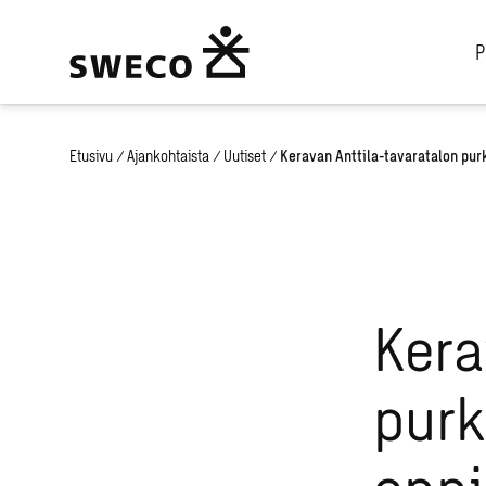
P
Etusivu
/
Ajankohtaista
/
Uutiset
/
Keravan Anttila-tavaratalon pu
Kera
purk
onni