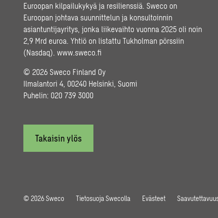
Euroopan kilpailukykyä ja resilienssiä. Sweco on
Euroopan johtava suunnittelun ja konsultoinnin
asiantuntijayritys, jonka liikevaihto vuonna 2025 oli noin
2,9 Mrd euroa. Yhtiö on listattu Tukholman pörssiin
(Nasdaq).
www.sweco.fi
© 2026 Sweco Finland Oy
Ilmalantori 4, 00240 Helsinki, Suomi
Puhelin:
020 739 3000
Takaisin ylös
© 2026 Sweco
Tietosuoja Swecolla
Evästeet
Saavutettavuus