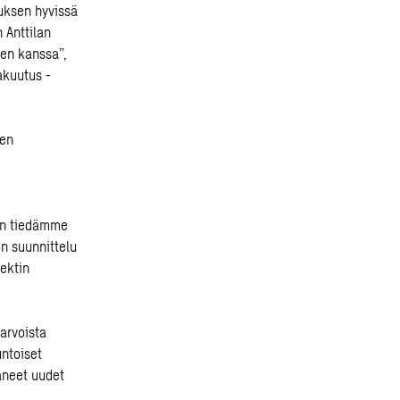
uksen hyvissä
 Anttilan
sen kanssa”,
akuutus -
den
Kun tiedämme
ön suunnittelu
ektin
arvoista
untoiset
täneet uudet