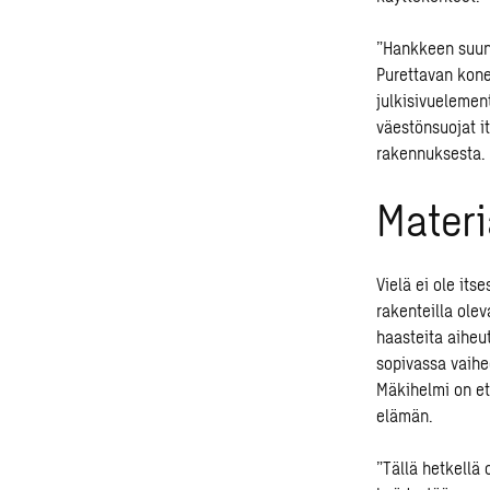
”Hankkeen suunn
Purettavan kone
julkisivuelemen
väestönsuojat i
rakennuksesta.
Materi
Vielä ei ole it
rakenteilla ole
haasteita aiheut
sopivassa vaihe
Mäkihelmi on et
elämän.
”Tällä hetkellä