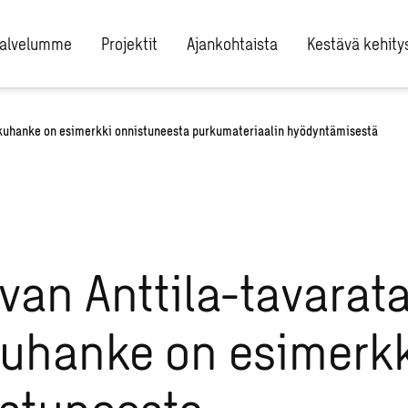
alvelumme
Projektit
Ajankohtaista
Kestävä kehity
rkuhanke on esimerkki onnistuneesta purkumateriaalin hyödyntämisestä
van Anttila-tavarat
uhanke on esimerkk
stuneesta