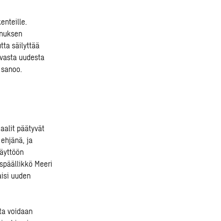
enteille.
nnuksen
tta säilyttää
evasta uudesta
 sanoo.
aalit päätyvät
 ehjänä, ja
käyttöön
späällikkö Meeri
aisi uuden
sta voidaan