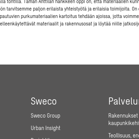
la tontilla. Tämän Anttilan hankkeen oppi on, että materiaalien ku
n tarvitsemme paljon erilaista yhteistyötä ja erilaisia toimijoita. On
apautuvien purkumateriaalien kartoitus tehdään ajoissa, jotta voimme
lleenkäytettävät materiaalit ja rakennusosat ja löytää niille jatkosij
Sweco
Palvel
Sweco Group
Rakennukset 
kaupunkikehi
Urban Insight
Teollisuus, e