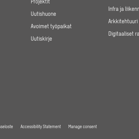
Projektit
Infra ja liiken
Uutishuone
Arkkitehtuuri
Avoimet työpaikat
Digitaaliset r
Uutiskirje
seloste
Accessibility Statement
Manage consent