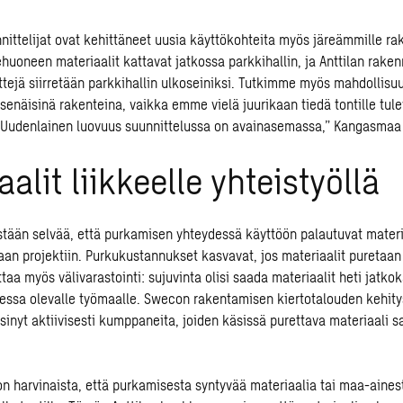
ittelijat ovat kehittäneet uusia käyttökohteita myös järeämmille rak
huoneen materiaalit kattavat jatkossa parkkihallin, ja Anttilan rake
ttejä siirretään parkkihallin ulkoseiniksi. Tutkimme myös mahdollisuu
tsenäisinä rakenteina, vaikka emme vielä juurikaan tiedä tontille tul
 Uudenlainen luovuus suunnittelussa on avainasemassa,” Kangasmaa
aalit liikkeelle yhteistyöllä
sestään selvää, että purkamisen yhteydessä käyttöön palautuvat materi
vaan projektiin. Purkukustannukset kasvavat, jos materiaalit puretaan
taa myös välivarastointi: sujuvinta olisi saada materiaalit heti jatko
essa olevalle työmaalle. Swecon rakentamisen kiertotalouden kehity
sinyt aktiivisesti kumppaneita, joiden käsissä purettava materiaali s
 on harvinaista, että purkamisesta syntyvää materiaalia tai maa-aine