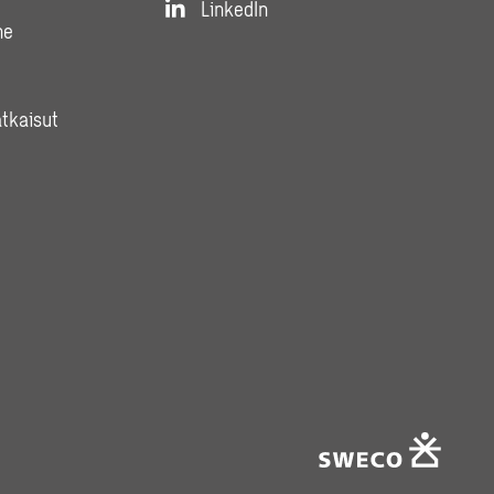
LinkedIn
ne
atkaisut