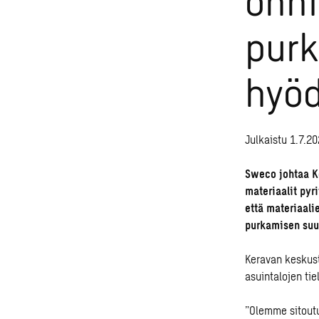
purk
hyöd
Julkaistu 1.7.2
Sweco johtaa Ke
materiaalit py
että materiaali
purkamisen suu
Keravan keskust
asuintalojen ti
”Olemme sitoutu