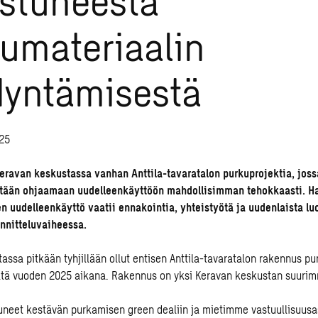
umateriaalin
yntämisestä
025
ravan keskustassa vanhan Anttila-tavaratalon purkuprojektia, joss
ritään ohjaamaan uudelleenkäyttöön mahdollisimman tehokkaasti. Ha
en uudelleenkäyttö vaatii ennakointia, yhteistyötä ja uudenlaista lu
nnitteluvaiheessa.
assa pitkään tyhjillään ollut entisen Anttila-tavaratalon rakennus pu
eltä vuoden 2025 aikana. Rakennus on yksi Keravan keskustan suurimm
neet kestävän purkamisen green dealiin ja mietimme vastuullisuusas