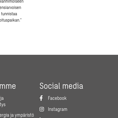
nnianhimoiseen
 ensiarvoisen
 tunnistaa
oituspaikan.”
umme
Social media
ja
Facebook
tys
Instagram
nergia ja ympäristö