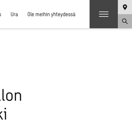
s
Ura
Ole meihin yhteydessä
alon
i