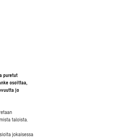
a puretut
nke osoittaa,
ovuutta jo
retaan
ista taloista.
ioita jokaisessa