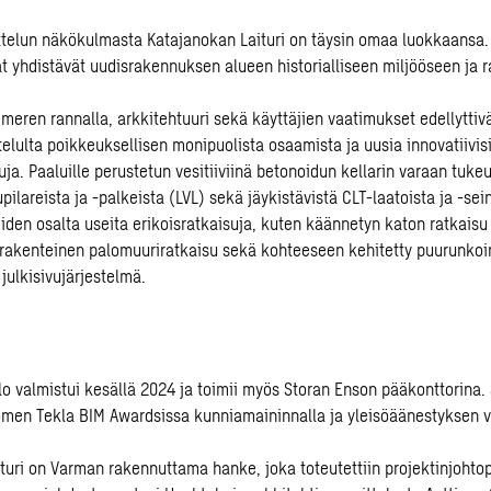
telun näkökulmasta Katajanokan Laituri on täysin omaa luokkaansa
at yhdistävät uudisrakennuksen alueen historialliseen miljööseen ja 
 meren rannalla, arkkitehtuuri sekä käyttäjien vaatimukset edellyttiv
elulta poikkeuksellisen monipuolista osaamista ja uusia innovatiivis
uja. Paaluille perustetun vesitiiviinä betonoidun kellarin varaan tuk
pilareista ja -palkeista (LVL) sekä jäykistävistä CLT-laatoista ja -sei
eiden osalta useita erikoisratkaisuja, kuten käännetyn katon ratkaisu
urakenteinen palomuuriratkaisu sekä kohteeseen kehitetty puurunko
julkisivujärjestelmä.
o valmistui kesällä 2024 ja toimii myös Storan Enson pääkonttorina. S
en Tekla BIM Awardsissa kunniamaininnalla ja yleisöäänestyksen vo
turi on Varman rakennuttama hanke, joka toteutettiin projektinjohtopa