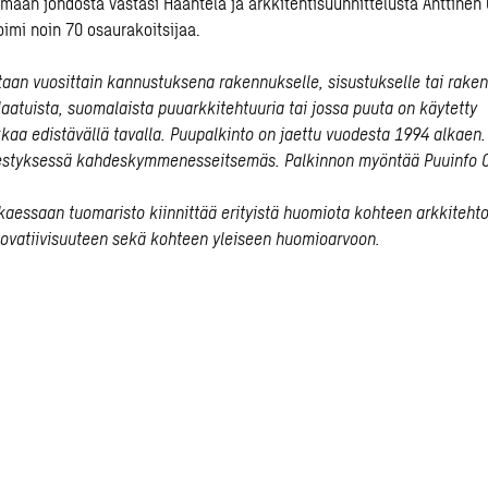
yömaan johdosta vastasi Haahtela ja arkkitehtisuunnittelusta
Anttinen 
imi noin 70 osaurakoitsijaa.
taan vuosittain kannustuksena rakennukselle, sisustukselle tai raken
aatuista, suomalaista puuarkkitehtuuria tai jossa puuta on käytetty
kaa edistävällä tavalla. Puupalkinto on jaettu vuodesta 1994 alkaen
rjestyksessä kahdeskymmenesseitsemäs. Palkinnon myöntää Puuinfo 
kaessaan tuomaristo kiinnittää erityistä huomiota kohteen arkkiteht
ovatiivisuuteen sekä kohteen yleiseen huomioarvoon.