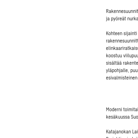
Rakennesuunnit
ja pyöreät nurk
Kohteen sijainti
rakennesuunnitt
elinkaariratkais
koostuu viilupuu
sisältää rakent
yläpohjalle, pu
esivalmisteinen 
Moderni toimital
kesäkuussa Suom
Katajanokan Lai