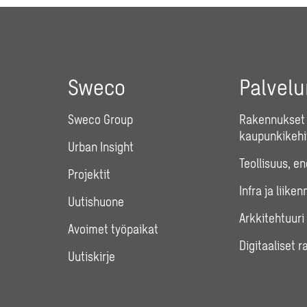
Sweco
Palvel
Sweco Group
Rakennukset 
kaupunkikehi
Urban Insight
Teollisuus, e
Projektit
Infra ja liiken
Uutishuone
Arkkitehtuuri
Avoimet työpaikat
Digitaaliset r
Uutiskirje