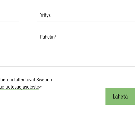
Yritys
Puhelin
*
 tietoni tallentuvat Swecon
ue tietosuojaseloste
>
Lähetä