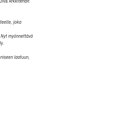
Oiva Arkkitehdit
teelle, joka
. Nyt myönnettävä
Oy.
oniseen laatuun,