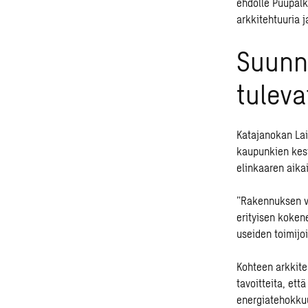
ehdolle Puupalk
arkkitehtuuria j
Suunn
tuleva
Katajanokan Lai
kaupunkien kes
elinkaaren aika
”Rakennuksen ve
erityisen koken
useiden toimijo
Kohteen arkkite
tavoitteita, ett
energiatehokkuu