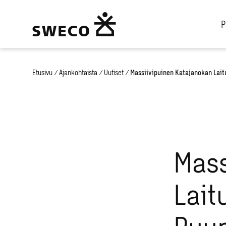
P
Etusivu
/
Ajankohtaista
/
Uutiset
/
Massiivipuinen Katajanokan Laitu
Mass
Lait
Puup