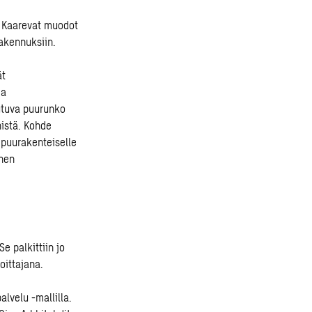
. Kaarevat muodot
rakennuksiin.
ät
ia
eutuva puurunko
nistä. Kohde
 puurakenteiselle
inen
e palkittiin jo
ittajana.
lvelu -mallilla.