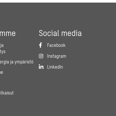
umme
Social media
ja
Facebook
tys
Instagram
nergia ja ympäristö
LinkedIn
ne
atkaisut