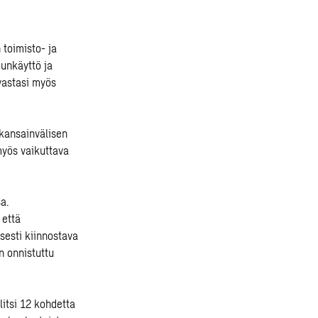
 toimisto- ja
unkäyttö ja
vastasi myös
 kansainvälisen
myös vaikuttava
a.
 että
sesti kiinnostava
n onnistuttu
itsi 12 kohdetta