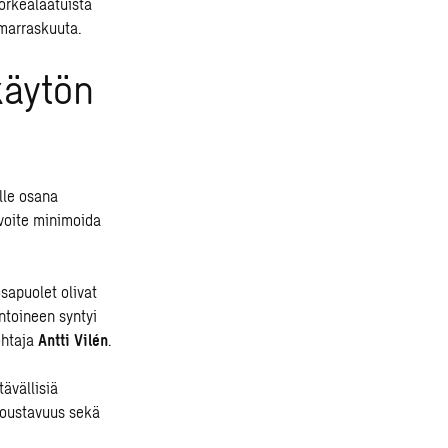
orkealaatuista
 marraskuuta.
käytön
lle osana
voite minimoida
sapuolet olivat
ntoineen syntyi
ohtaja
Antti Vilén
.
ävällisiä
ojoustavuus sekä