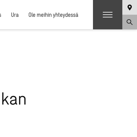
s
Ura
Ole meihin yhteydessä
okan