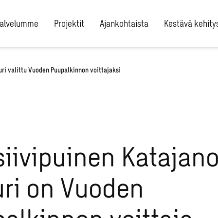
alvelumme
Projektit
Ajankohtaista
Kestävä kehity
ri valittu Vuoden Puupalkinnon voittajaksi
iivipuinen Katajan
uri on Vuoden
alkinnon voittaja