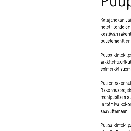
Katajanokan Lai
hotellikohde on
kestävän raken
puuelementtien 
Puupalkintokilp
arkkitehtuuriku
esimerkki suom
Puu on rakennuk
Rakennusprojekt
monipuolisen su
ja toimiva kokon
saavuttamaan.
Puupalkintokilp