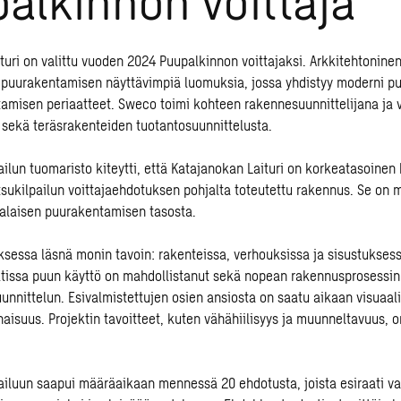
turi on valittu vuoden 2024 Puupalkinnon voittajaksi. Arkkitehtoninen
 puurakentamisen näyttävimpiä luomuksia, jossa yhdistyy moderni pu
tamisen periaatteet.
Sweco toimi kohteen rakennesuunnittelijana ja 
sekä teräsrakenteiden tuotantosuunnittelusta.
ailun tuomaristo kiteytti, että Katajanokan Laituri on korkeatasoinen
tsukilpailun voittajaehdotuksen pohjalta toteutettu rakennus. Se on 
alaisen puurakentamisen tasosta.
sessa läsnä monin tavoin: rakenteissa, verhouksissa ja sisustuksess
issa puun käyttö on mahdollistanut sekä nopean rakennusprosessin
unnittelun. Esivalmistettujen osien ansiosta on saatu aikaan visuaali
aisuus. Projektin tavoitteet, kuten vähähiilisyys ja muunneltavuus, o
ailuun saapui määräaikaan mennessä 20 ehdotusta, joista esiraati val