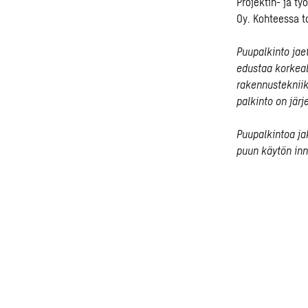
Projektin- ja t
Oy.
Kohteessa to
Puupalkinto jae
edustaa korkeal
rakennustekniik
palkinto on jä
Puupalkintoa ja
puun käytön inn