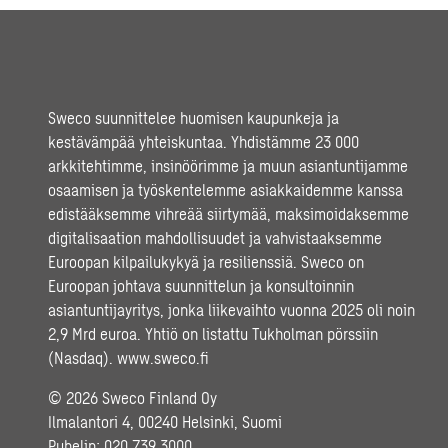
Sweco suunnittelee huomisen kaupunkeja ja
kestävämpää yhteiskuntaa. Yhdistämme 23 000
arkkitehtimme, insinöörimme ja muun asiantuntijamme
osaamisen ja työskentelemme asiakkaidemme kanssa
edistääksemme vihreää siirtymää, maksimoidaksemme
digitalisaation mahdollisuudet ja vahvistaaksemme
Euroopan kilpailukykyä ja resilienssiä. Sweco on
Euroopan johtava suunnittelun ja konsultoinnin
asiantuntijayritys, jonka liikevaihto vuonna 2025 oli noin
2,9 Mrd euroa. Yhtiö on listattu Tukholman pörssiin
(Nasdaq).
www.sweco.fi
© 2026 Sweco Finland Oy
Ilmalantori 4, 00240 Helsinki, Suomi
Puhelin:
020 739 3000