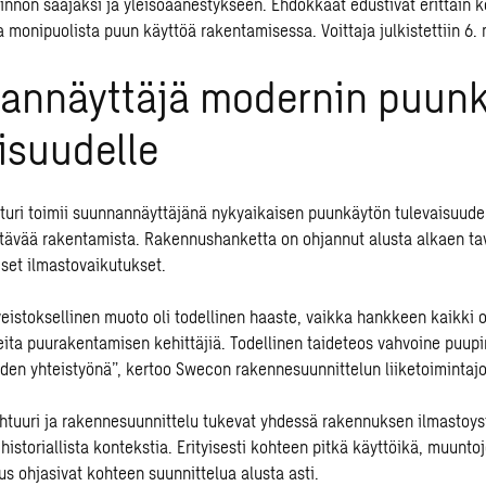
innon saajaksi ja yleisöäänestykseen. Ehdokkaat edustivat erittäin k
a monipuolista puun käyttöä rakentamisessa. Voittaja julkistettiin 6.
annäyttäjä modernin puun
isuudelle
turi toimii suunnannäyttäjänä nykyaikaisen puunkäytön tulevaisuude
tävää rakentamista. Rakennushanketta on ohjannut alusta alkaen ta
iset ilmastovaikutukset.
istoksellinen muoto oli todellinen haaste, vaikka hankkeen kaikki o
eita puurakentamisen kehittäjiä. Todellinen taideteos vahvoine puupi
iden yhteistyönä”, kertoo Swecon rakennesuunnittelun liiketoimintaj
htuuri ja rakennesuunnittelu tukevat yhdessä rakennuksen ilmastoyst
ä historiallista kontekstia. Erityisesti kohteen pitkä käyttöikä, muunt
s ohjasivat kohteen suunnittelua alusta asti.