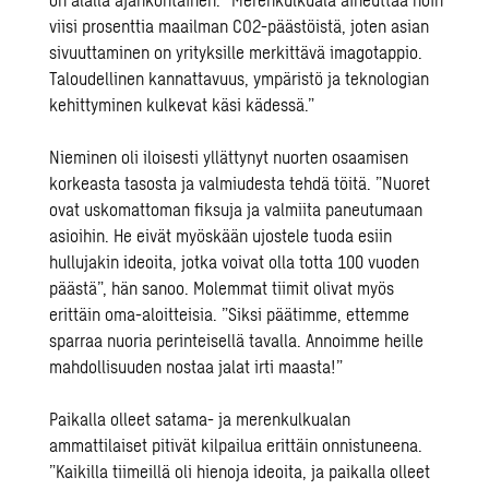
viisi prosenttia maailman CO2-päästöistä, joten asian
sivuuttaminen on yrityksille merkittävä imagotappio.
Taloudellinen kannattavuus, ympäristö ja teknologian
kehittyminen kulkevat käsi kädessä.”
Nieminen oli iloisesti yllättynyt nuorten osaamisen
korkeasta tasosta ja valmiudesta tehdä töitä. ”Nuoret
ovat uskomattoman fiksuja ja valmiita paneutumaan
asioihin. He eivät myöskään ujostele tuoda esiin
hullujakin ideoita, jotka voivat olla totta 100 vuoden
päästä”, hän sanoo. Molemmat tiimit olivat myös
erittäin oma-aloitteisia. ”Siksi päätimme, ettemme
sparraa nuoria perinteisellä tavalla. Annoimme heille
mahdollisuuden nostaa jalat irti maasta!”
Paikalla olleet satama- ja merenkulkualan
ammattilaiset pitivät kilpailua erittäin onnistuneena.
”Kaikilla tiimeillä oli hienoja ideoita, ja paikalla olleet