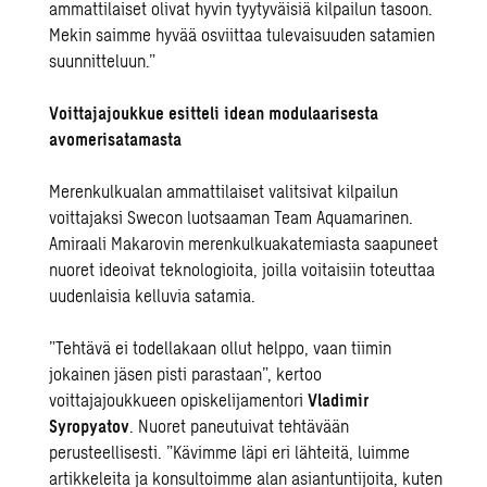
ammattilaiset olivat hyvin tyytyväisiä kilpailun tasoon.
Mekin saimme hyvää osviittaa tulevaisuuden satamien
suunnitteluun.”
Voittajajoukkue esitteli idean modulaarisesta
avomerisatamasta
Merenkulkualan ammattilaiset valitsivat kilpailun
voittajaksi Swecon luotsaaman Team Aquamarinen.
Amiraali Makarovin merenkulkuakatemiasta saapuneet
nuoret ideoivat teknologioita, joilla voitaisiin toteuttaa
uudenlaisia kelluvia satamia.
”Tehtävä ei todellakaan ollut helppo, vaan tiimin
jokainen jäsen pisti parastaan”, kertoo
voittajajoukkueen opiskelijamentori
Vladimir
Syropyatov
. Nuoret paneutuivat tehtävään
perusteellisesti. ”Kävimme läpi eri lähteitä, luimme
artikkeleita ja konsultoimme alan asiantuntijoita, kuten