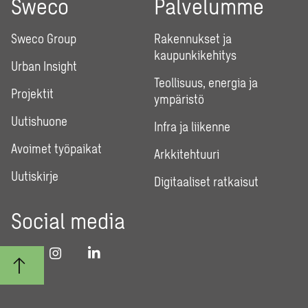
Sweco
Palvelumme
Sweco Group
Rakennukset ja
kaupunkikehitys
Urban Insight
Teollisuus, energia ja
Projektit
ympäristö
Uutishuone
Infra ja liikenne
Avoimet työpaikat
Arkkitehtuuri
Uutiskirje
Digitaaliset ratkaisut
Social media