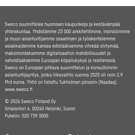
Sweco suunnittelee huomisen kaupunkeja ja kestävämpää
yhteiskuntaa. Yhdistämme 23 000 arkkitehtimme, insinöörimme
ja muun asiantuntijamme osaamisen ja työskentelemme
asiakkaidemme kanssa edistääksemme vihreää siirtymää,
maksimoidaksemme digitalisaation mahdollisuudet ja
vahvistaaksemme Euroopan kilpailukykyä ja resilienssiä.
Sweco on Euroopan johtava suunnittelun ja konsultoinnin
asiantuntijayritys, jonka liikevaihto vuonna 2025 oli noin 2,9
Mrd euroa. Yhtiö on listattu Tukholman pörssiin (Nasdaq).
www.sweco.fi
© 2026 Sweco Finland Oy
Ilmalantori 4, 00240 Helsinki, Suomi
Puhelin:
020 739 3000