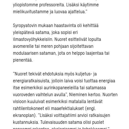
yliopistomme professoreita. Lisäksi käytimme
mielikuvitustamme ja luovaa ajattelua.”
Syropyatovin mukaan haastavinta oli kehittää
yleispätevä satama, joka sopisi eri
ilmastovyöhykkeisiin. Nuoret esittelivät lopulta
avomerelle tai meren pohjaan sijoitettavan
modulaarisen sataman, jota on helppo laajentaa tai
pienentää.
”Nuoret tekivät ehdotuksia myös kuljetus- ja
energiaratkaisuista, jolloin laiva voisi tuottaa energiaa
itse esimerkiksi aurinkopaneeleilla tai satamassa
vuoroveden vaihtelun avulla”, Nieminen kertoo. Nuorten
visioon kuuluivat esimerkiksi matalalla lentävät
rahtilentokoneet eli maaefektialukset (engl.
ekranoplan). ”Lisäksi voittajatiimi arvioi ratkaisujen
kustannuksia. Tulevaisuuden satama olisi puolet
nopeampi rakentaa, ekologisempi ja tehokkaampi.”