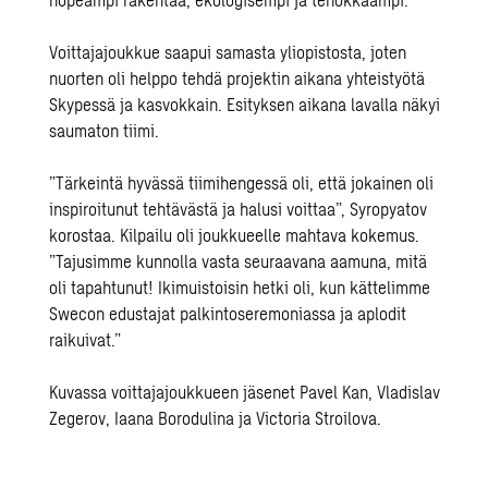
Voittajajoukkue saapui samasta yliopistosta, joten
nuorten oli helppo tehdä projektin aikana yhteistyötä
Skypessä ja kasvokkain. Esityksen aikana lavalla näkyi
saumaton tiimi.
”Tärkeintä hyvässä tiimihengessä oli, että jokainen oli
inspiroitunut tehtävästä ja halusi voittaa”, Syropyatov
korostaa. Kilpailu oli joukkueelle mahtava kokemus.
”Tajusimme kunnolla vasta seuraavana aamuna, mitä
oli tapahtunut! Ikimuistoisin hetki oli, kun kättelimme
Swecon edustajat palkintoseremoniassa ja aplodit
raikuivat.”
Kuvassa voittajajoukkueen jäsenet Pavel Kan, Vladislav
Zegerov, Iaana Borodulina ja Victoria Stroilova.