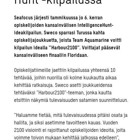
Seafocus järjesti tammikuussa jo 6. kerran
opiskelijoiden kansainvälisen IntelligenceHunt-
ideakilpailun. Sweco sparrasi Turussa kahta
opiskelijajoukkuetta, joista Team Aquamarine voitti
kilpailun idealla ”Harbour2100”. Voittajat pääsevät
kansainväliseen finaaliin Floridaan.
Opiskelijatiimeille jaettiin kilpailussa yhteensä 10
tehtävää, joihin nuorilla oli kolme kuukautta aikaa
kehittää ratkaisuja. Sweco asetti joukkueidensa
tehtäväksi ”Harbour2100”-teeman, jonka kautta
etsittiin näkymiä tulevaisuuden satamien suunnitteluun.
”Haluamme tietää, mitä tulevaisuudessa pitäisi osata ja
hallita, ja siksi asetimme tavoitteen kauas. Vuoden
2100 visiointi ei rajoittanut opiskelijoiden ideoita, joita
voimme toivon mukaan kehittää jatkossa edelleen”,