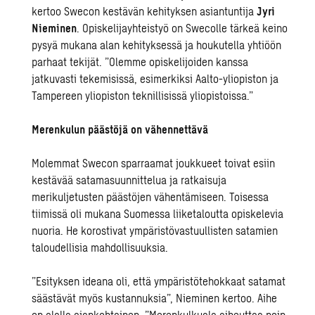
kertoo Swecon kestävän kehityksen asiantuntija
Jyri
Nieminen
. Opiskelijayhteistyö on Swecolle tärkeä keino
pysyä mukana alan kehityksessä ja houkutella yhtiöön
parhaat tekijät. ”Olemme opiskelijoiden kanssa
jatkuvasti tekemisissä, esimerkiksi Aalto-yliopiston ja
Tampereen yliopiston teknillisissä yliopistoissa.”
Merenkulun päästöjä on vähennettävä
Molemmat Swecon sparraamat joukkueet toivat esiin
kestävää satamasuunnittelua ja ratkaisuja
merikuljetusten päästöjen vähentämiseen. Toisessa
tiimissä oli mukana Suomessa liiketaloutta opiskelevia
nuoria. He korostivat ympäristövastuullisten satamien
taloudellisia mahdollisuuksia.
”Esityksen ideana oli, että ympäristötehokkaat satamat
säästävät myös kustannuksia”, Nieminen kertoo. Aihe
on alalla ajankohtainen. ”Merenkulkuala aiheuttaa noin