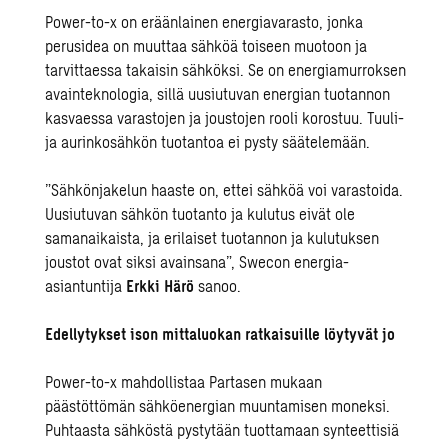
Power-to-x on eräänlainen energiavarasto, jonka
perusidea on muuttaa sähköä toiseen muotoon ja
tarvittaessa takaisin sähköksi. Se on energiamurroksen
avainteknologia, sillä uusiutuvan energian tuotannon
kasvaessa varastojen ja joustojen rooli korostuu. Tuuli-
ja aurinkosähkön tuotantoa ei pysty säätelemään.
”Sähkönjakelun haaste on, ettei sähköä voi varastoida.
Uusiutuvan sähkön tuotanto ja kulutus eivät ole
samanaikaista, ja erilaiset tuotannon ja kulutuksen
joustot ovat siksi avainsana”, Swecon energia-
asiantuntija
Erkki Härö
sanoo.
Edellytykset ison mittaluokan ratkaisuille löytyvät jo
Power-to-x mahdollistaa Partasen mukaan
päästöttömän sähköenergian muuntamisen moneksi.
Puhtaasta sähköstä pystytään tuottamaan synteettisiä