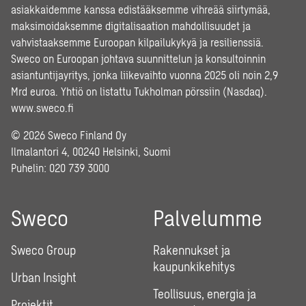
asiakkaidemme kanssa edistääksemme vihreää siirtymää,
maksimoidaksemme digitalisaation mahdollisuudet ja
vahvistaaksemme Euroopan kilpailukykyä ja resilienssiä.
Sweco on Euroopan johtava suunnittelun ja konsultoinnin
asiantuntijayritys, jonka liikevaihto vuonna 2025 oli noin 2,9
Mrd euroa. Yhtiö on listattu Tukholman pörssiin (Nasdaq).
www.sweco.fi
© 2026 Sweco Finland Oy
Ilmalantori 4, 00240 Helsinki, Suomi
Puhelin:
020 739 3000
Sweco
Palvelumme
Sweco Group
Rakennukset ja
kaupunkikehitys
Urban Insight
Teollisuus, energia ja
Projektit