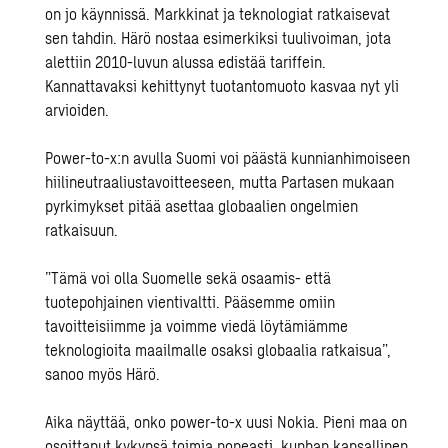
on jo käynnissä. Markkinat ja teknologiat ratkaisevat
sen tahdin. Härö nostaa esimerkiksi tuulivoiman, jota
alettiin 2010-luvun alussa edistää tariffein.
Kannattavaksi kehittynyt tuotantomuoto kasvaa nyt yli
arvioiden.
Power-to-x:n avulla Suomi voi päästä kunnianhimoiseen
hiilineutraaliustavoitteeseen, mutta Partasen mukaan
pyrkimykset pitää asettaa globaalien ongelmien
ratkaisuun.
”Tämä voi olla Suomelle sekä osaamis- että
tuotepohjainen vientivaltti. Pääsemme omiin
tavoitteisiimme ja voimme viedä löytämiämme
teknologioita maailmalle osaksi globaalia ratkaisua”,
sanoo myös Härö.
Aika näyttää, onko power-to-x uusi Nokia. Pieni maa on
osoittanut kykynsä toimia nopeasti, kunhan kansallinen