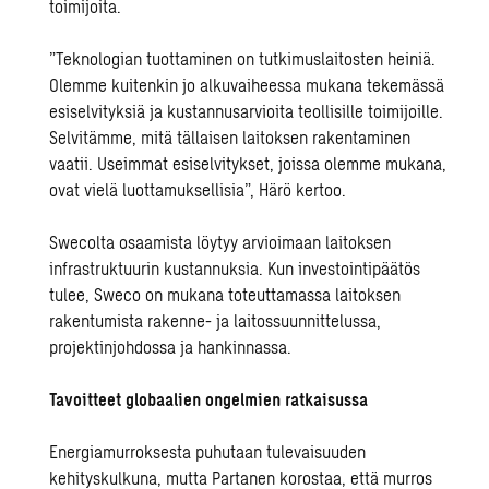
toimijoita.
”Teknologian tuottaminen on tutkimuslaitosten heiniä.
Olemme kuitenkin jo alkuvaiheessa mukana tekemässä
esiselvityksiä ja kustannusarvioita teollisille toimijoille.
Selvitämme, mitä tällaisen laitoksen rakentaminen
vaatii. Useimmat esiselvitykset, joissa olemme mukana,
ovat vielä luottamuksellisia”, Härö kertoo.
Swecolta osaamista löytyy arvioimaan laitoksen
infrastruktuurin kustannuksia. Kun investointipäätös
tulee, Sweco on mukana toteuttamassa laitoksen
rakentumista rakenne- ja laitossuunnittelussa,
projektinjohdossa ja hankinnassa.
Tavoitteet globaalien ongelmien ratkaisussa
Energiamurroksesta puhutaan tulevaisuuden
kehityskulkuna, mutta Partanen korostaa, että murros