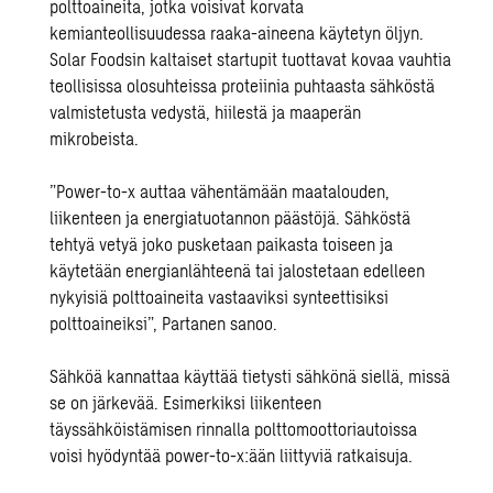
polttoaineita, jotka voisivat korvata
kemianteollisuudessa raaka-aineena käytetyn öljyn.
Solar Foodsin kaltaiset startupit tuottavat kovaa vauhtia
teollisissa olosuhteissa proteiinia puhtaasta sähköstä
valmistetusta vedystä, hiilestä ja maaperän
mikrobeista.
”Power-to-x auttaa vähentämään maatalouden,
liikenteen ja energiatuotannon päästöjä. Sähköstä
tehtyä vetyä joko pusketaan paikasta toiseen ja
käytetään energianlähteenä tai jalostetaan edelleen
nykyisiä polttoaineita vastaaviksi synteettisiksi
polttoaineiksi”, Partanen sanoo.
Sähköä kannattaa käyttää tietysti sähkönä siellä, missä
se on järkevää. Esimerkiksi liikenteen
täyssähköistämisen rinnalla polttomoottoriautoissa
voisi hyödyntää power-to-x:ään liittyviä ratkaisuja.