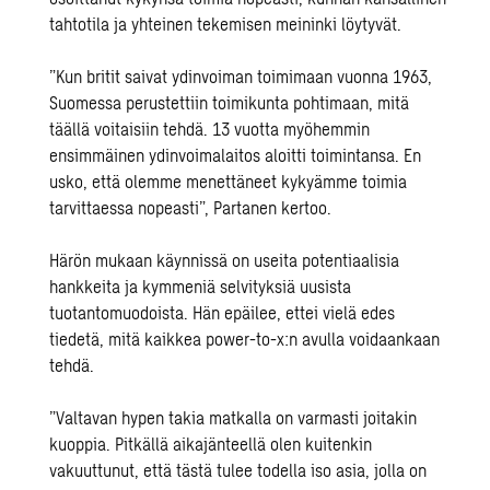
tahtotila ja yhteinen tekemisen meininki löytyvät.
”Kun britit saivat ydinvoiman toimimaan vuonna 1963,
Suomessa perustettiin toimikunta pohtimaan, mitä
täällä voitaisiin tehdä. 13 vuotta myöhemmin
ensimmäinen ydinvoimalaitos aloitti toimintansa. En
usko, että olemme menettäneet kykyämme toimia
tarvittaessa nopeasti”, Partanen kertoo.
Härön mukaan käynnissä on useita potentiaalisia
hankkeita ja kymmeniä selvityksiä uusista
tuotantomuodoista. Hän epäilee, ettei vielä edes
tiedetä, mitä kaikkea power-to-x:n avulla voidaankaan
tehdä.
”Valtavan hypen takia matkalla on varmasti joitakin
kuoppia. Pitkällä aikajänteellä olen kuitenkin
vakuuttunut, että tästä tulee todella iso asia, jolla on