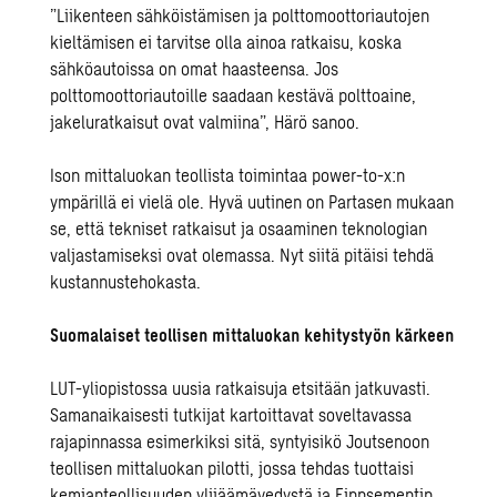
”Liikenteen sähköistämisen ja polttomoottoriautojen
kieltämisen ei tarvitse olla ainoa ratkaisu, koska
sähköautoissa on omat haasteensa. Jos
polttomoottoriautoille saadaan kestävä polttoaine,
jakeluratkaisut ovat valmiina”, Härö sanoo.
Ison mittaluokan teollista toimintaa power-to-x:n
ympärillä ei vielä ole. Hyvä uutinen on Partasen mukaan
se, että tekniset ratkaisut ja osaaminen teknologian
valjastamiseksi ovat olemassa. Nyt siitä pitäisi tehdä
kustannustehokasta.
Suomalaiset teollisen mittaluokan kehitystyön kärkeen
LUT-yliopistossa uusia ratkaisuja etsitään jatkuvasti.
Samanaikaisesti tutkijat kartoittavat soveltavassa
rajapinnassa esimerkiksi sitä, syntyisikö Joutsenoon
teollisen mittaluokan pilotti, jossa tehdas tuottaisi
kemianteollisuuden ylijäämävedystä ja Finnsementin