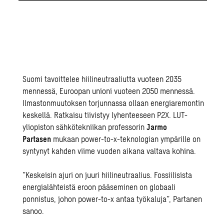
Suomi tavoittelee hiilineutraaliutta vuoteen 2035
mennessä, Euroopan unioni vuoteen 2050 mennessä.
Ilmastonmuutoksen torjunnassa ollaan energiaremontin
keskellä. Ratkaisu tiivistyy lyhenteeseen P2X. LUT-
yliopiston sähkötekniikan professorin
Jarmo
Partasen
mukaan power-to-x-teknologian ympärille on
syntynyt kahden viime vuoden aikana valtava kohina.
”Keskeisin ajuri on juuri hiilineutraalius. Fossiilisista
energialähteistä eroon pääseminen on globaali
ponnistus, johon power-to-x antaa työkaluja”, Partanen
sanoo.