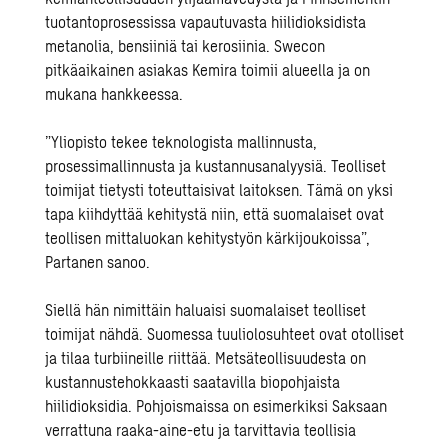
tuotantoprosessissa vapautuvasta hiilidioksidista
metanolia, bensiiniä tai kerosiinia. Swecon
pitkäaikainen asiakas Kemira toimii alueella ja on
mukana hankkeessa.
”Yliopisto tekee teknologista mallinnusta,
prosessimallinnusta ja kustannusanalyysiä. Teolliset
toimijat tietysti toteuttaisivat laitoksen. Tämä on yksi
tapa kiihdyttää kehitystä niin, että suomalaiset ovat
teollisen mittaluokan kehitystyön kärkijoukoissa”,
Partanen sanoo.
Siellä hän nimittäin haluaisi suomalaiset teolliset
toimijat nähdä. Suomessa tuuliolosuhteet ovat otolliset
ja tilaa turbiineille riittää. Metsäteollisuudesta on
kustannustehokkaasti saatavilla biopohjaista
hiilidioksidia. Pohjoismaissa on esimerkiksi Saksaan
verrattuna raaka-aine-etu ja tarvittavia teollisia