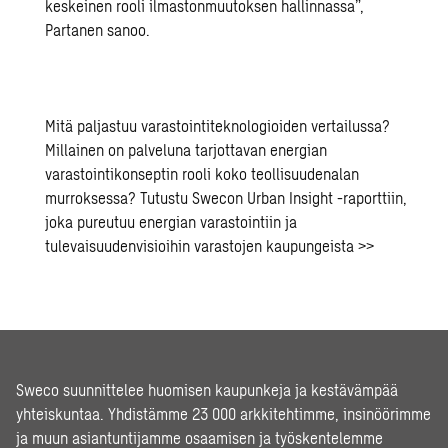
keskeinen rooli ilmastonmuutoksen hallinnassa”,
Partanen sanoo.
Mitä paljastuu varastointiteknologioiden vertailussa?
Millainen on palveluna tarjottavan energian
varastointikonseptin rooli koko teollisuudenalan
murroksessa? Tutustu
Swecon Urban Insight -raporttiin,
joka pureutuu energian varastointiin ja
tulevaisuudenvisioihin varastojen kaupungeista >>
Sweco suunnittelee huomisen kaupunkeja ja kestävämpää
yhteiskuntaa. Yhdistämme 23 000 arkkitehtimme, insinöörimme
ja muun asiantuntijamme osaamisen ja työskentelemme