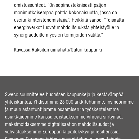
omistussuhteet. ”On sopimusteknisesti paljon
monimutkaisempaa pohtia kokonaisuutta, jossa on
useita kiinteistönomistajia”, Heikkilä sanoo. ”Toisaalta
energiaverkot luovat mahdollisuuksia yhteistyölle ja
synergiaeduille myös eri toimijoiden välillä.”
Kuvassa Raksilan uimahalli/Oulun kaupunki
Sweco suunnittelee huomisen kaupunkeja ja kestävämpää
yhteiskuntaa. Yhdistämme 23 000 arkkitehtimme, insinöörimme
ja muun asiantuntijamme osaamisen ja työskentelemme
asiakkaidemme kanssa edistääksemme vihreää siirtymää,
maksimoidaksemme digitalisaation mahdollisuudet ja
vahvistaaksemme Euroopan kilpailukykyä ja resilienssiä.
Sweco on Euroopan johtava suunnittelun ja konsultoinnin