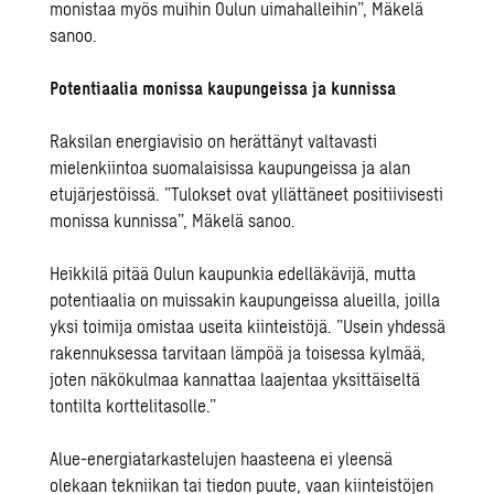
monistaa myös muihin Oulun uimahalleihin”, Mäkelä
sanoo.
Potentiaalia monissa kaupungeissa ja kunnissa
Raksilan energiavisio on herättänyt valtavasti
mielenkiintoa suomalaisissa kaupungeissa ja alan
etujärjestöissä. ”Tulokset ovat yllättäneet positiivisesti
monissa kunnissa”, Mäkelä sanoo.
Heikkilä pitää Oulun kaupunkia edelläkävijä, mutta
potentiaalia on muissakin kaupungeissa alueilla, joilla
yksi toimija omistaa useita kiinteistöjä. ”Usein yhdessä
rakennuksessa tarvitaan lämpöä ja toisessa kylmää,
joten näkökulmaa kannattaa laajentaa yksittäiseltä
tontilta korttelitasolle.”
Alue-energiatarkastelujen haasteena ei yleensä
olekaan tekniikan tai tiedon puute, vaan kiinteistöjen