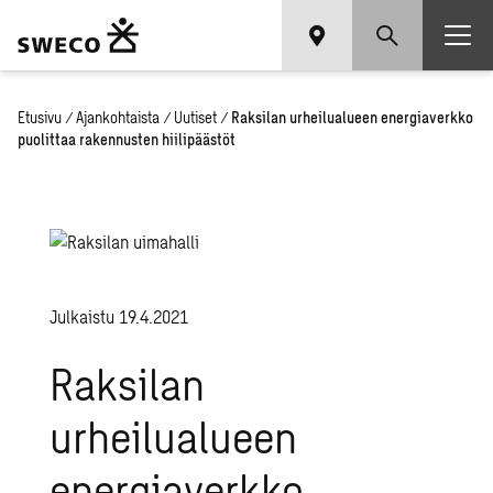
Etusivu
/
Ajankohtaista
/
Uutiset
/
Raksilan urheilualueen energiaverkko
puolittaa rakennusten hiilipäästöt
Julkaistu 19.4.2021
Raksilan
urheilualueen
energiaverkko