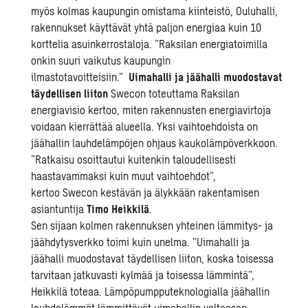
myös kolmas kaupungin omistama kiinteistö, Ouluhalli,
rakennukset käyttävät yhtä paljon energiaa kuin 10
korttelia asuinkerrostaloja. ”Raksilan energiatoimilla
onkin suuri vaikutus kaupungin
ilmastotavoitteisiin.
”
Uimahalli ja jäähalli muodostavat
täydellisen liiton
Swecon toteuttama Raksilan
energiavisio kertoo, miten rakennusten energiavirtoja
voidaan kierrättää alueella. Yksi vaihtoehdoista on
jäähallin lauhdelämpöjen ohjaus kaukolämpöverkkoon.
”Ratkaisu osoittautui kuitenkin taloudellisesti
haastavammaksi kuin muut vaihtoehdot”,
kertoo Swecon kestävän ja älykkään rakentamisen
asiantuntija
Timo Heikkilä
.
Sen sijaan kolmen rakennuksen yhteinen lämmitys- ja
jäähdytysverkko toimi kuin unelma. ”Uimahalli ja
jäähalli muodostavat täydellisen liiton, koska toisessa
tarvitaan jatkuvasti kylmää ja toisessa lämmintä”,
Heikkilä toteaa. Lämpöpumpputeknologialla jäähallin
lauhdelämmöt lämmittävät uimahallin valtaosan