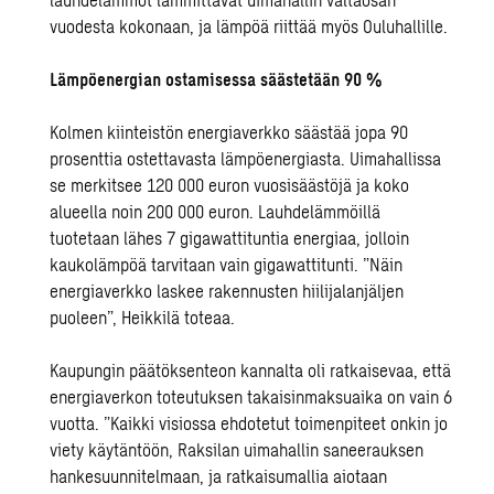
vuodesta kokonaan, ja lämpöä riittää myös Ouluhallille.
Lämpöenergian ostamisessa säästetään 90 %
Kolmen kiinteistön energiaverkko säästää jopa 90
prosenttia ostettavasta lämpöenergiasta. Uimahallissa
se merkitsee 120 000 euron vuosisäästöjä ja koko
alueella noin 200 000 euron. Lauhdelämmöillä
tuotetaan lähes 7 gigawattituntia energiaa, jolloin
kaukolämpöä tarvitaan vain gigawattitunti. ”Näin
energiaverkko laskee rakennusten hiilijalanjäljen
puoleen”, Heikkilä toteaa.
Kaupungin päätöksenteon kannalta oli ratkaisevaa, että
energiaverkon toteutuksen takaisinmaksuaika on vain 6
vuotta. ”Kaikki visiossa ehdotetut toimenpiteet onkin jo
viety käytäntöön, Raksilan uimahallin saneerauksen
hankesuunnitelmaan, ja ratkaisumallia aiotaan