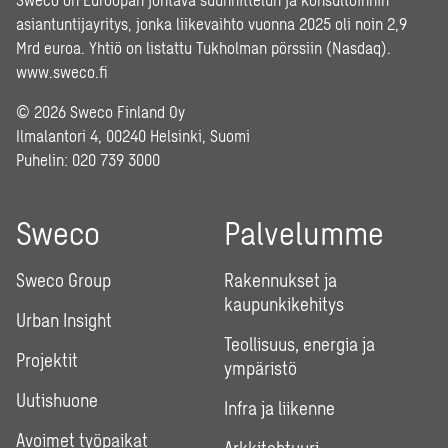
asiantuntijayritys, jonka liikevaihto vuonna 2025 oli noin 2,9
Mrd euroa. Yhtiö on listattu Tukholman pörssiin (Nasdaq).
www.sweco.fi
© 2026 Sweco Finland Oy
Ilmalantori 4, 00240 Helsinki, Suomi
Puhelin:
020 739 3000
Sweco
Palvelumme
Sweco Group
Rakennukset ja
kaupunkikehitys
Urban Insight
Teollisuus, energia ja
Projektit
ympäristö
Uutishuone
Infra ja liikenne
Avoimet työpaikat