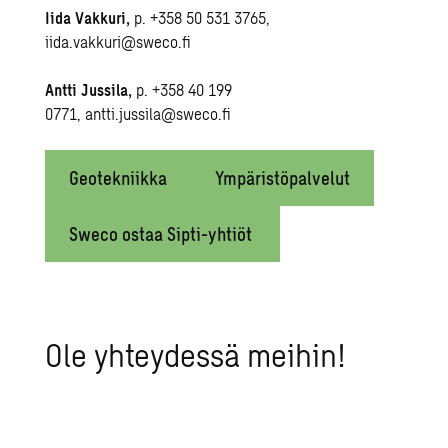
Iida Vakkuri,
p.
+358 50 531 3765
,
iida
.vakkuri@sweco.fi
Antti Jussila,
p.
+358 40 199
0771
,
antti
.jussila@sweco.fi
Geotekniikka
Ympäristöpalvelut
Sweco ostaa Sipti-yhtiöt
Ole yh­tey­des­sä mei­hin!