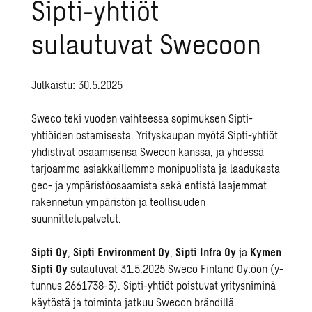
Sipti-yhtiöt
sulautuvat Swecoon
Julkaistu: 30.5.2025
Sweco teki vuoden vaihteessa sopimuksen
Sipti-
yhtiöiden ostamisesta
. Yrityskaupan myötä Sipti-yhtiöt
yhdistivät osaamisensa Swecon kanssa, ja yhdessä
tarjoamme asiakkaillemme monipuolista ja laadukasta
geo-
ja
ympäristöosaamista
sekä entistä laajemmat
rakennetun ympäristön ja teollisuuden
suunnittelupalvelut.
Sipti Oy
,
Sipti Environment Oy
,
Sipti Infra Oy
ja
Kymen
Sipti Oy
sulautuvat 31.5.2025 Sweco Finland Oy:öön (y-
tunnus 2661738-3). Sipti-yhtiöt poistuvat yritysniminä
käytöstä ja toiminta jatkuu Swecon brändillä.