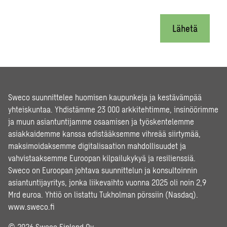
Lähetä
Sweco suunnittelee huomisen kaupunkeja ja kestävämpää
yhteiskuntaa. Yhdistämme 23 000 arkkitehtimme, insinöörimme
ja muun asiantuntijamme osaamisen ja työskentelemme
asiakkaidemme kanssa edistääksemme vihreää siirtymää,
maksimoidaksemme digitalisaation mahdollisuudet ja
vahvistaaksemme Euroopan kilpailukykyä ja resilienssiä.
Sweco on Euroopan johtava suunnittelun ja konsultoinnin
asiantuntijayritys, jonka liikevaihto vuonna 2025 oli noin 2,9
Mrd euroa. Yhtiö on listattu Tukholman pörssiin (Nasdaq).
www.sweco.fi
© 2026 Sweco Finland Oy