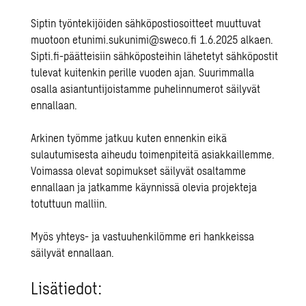
Siptin työntekijöiden sähköpostiosoitteet muuttuvat
muotoon etunimi.sukunimi@sweco.fi 1.6.2025 alkaen.
Sipti.fi-päätteisiin sähköposteihin lähetetyt sähköpostit
tulevat kuitenkin perille vuoden ajan. Suurimmalla
osalla asiantuntijoistamme puhelinnumerot säilyvät
ennallaan.
Arkinen työmme jatkuu kuten ennenkin eikä
sulautumisesta aiheudu toimenpiteit
ä asiakkaillemme.
Voimassa olevat sopimukset säilyvät osaltamme
ennallaan ja jatkamme käynnissä olevia projekteja
totuttuun malliin.
Myös yhteys- ja vastuuhenkilömme eri hankkeissa
säilyvät ennallaan.
Lisätiedot: