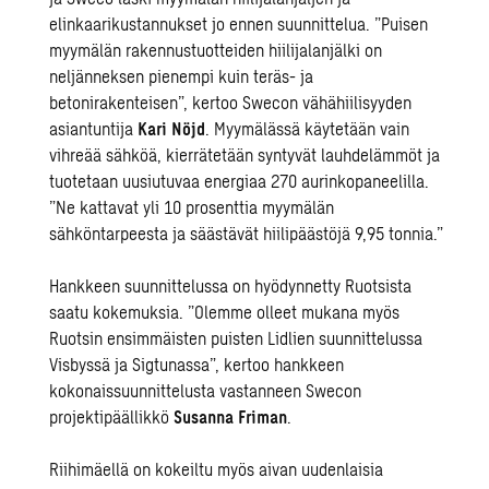
elinkaarikustannukset jo ennen suunnittelua. ”Puisen
myymälän rakennustuotteiden hiilijalanjälki on
neljänneksen pienempi kuin teräs- ja
betonirakenteisen”, kertoo Swecon vähähiilisyyden
asiantuntija
Kari Nöjd
. Myymälässä käytetään vain
vihreää sähköä, kierrätetään syntyvät lauhdelämmöt ja
tuotetaan uusiutuvaa energiaa 270 aurinkopaneelilla.
”Ne kattavat yli 10 prosenttia myymälän
sähköntarpeesta ja säästävät hiilipäästöjä 9,95 tonnia.”
Hankkeen suunnittelussa on hyödynnetty Ruotsista
saatu kokemuksia. ”Olemme olleet mukana myös
Ruotsin ensimmäisten puisten Lidlien suunnittelussa
Visbyssä ja Sigtunassa”, kertoo hankkeen
kokonaissuunnittelusta vastanneen Swecon
projektipäällikkö
Susanna Friman
.
Riihimäellä on kokeiltu myös aivan uudenlaisia