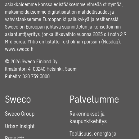
asiakkaidemme kanssa edistääksemme vihreää siirtymää,
maksimoidaksemme digitalisaation mahdollisuudet ja
vahvistaaksemme Euroopan kilpailukykyä ja resilienssiä.
Sweco on Euroopan johtava suunnittelun ja konsultoinnin
asiantuntijayritys, jonka liikevaihto vuonna 2025 oli noin 2,9
Mrd euroa. Yhtiö on listattu Tukholman pörssiin (Nasdaq).
www.sweco.fi
© 2026 Sweco Finland Oy
Ilmalantori 4, 00240 Helsinki, Suomi
Puhelin:
020 739 3000
Sweco
Palvelumme
Sweco Group
Rakennukset ja
kaupunkikehitys
Urban Insight
Teollisuus, energia ja
Projektit