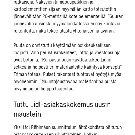
ratkaisuja. Näkyvien liimapuupalkkien ja
kattoelementtien sijaan myymälän katto toteutettiin
jänneväliltään 20-metrisillä koteloelementeillä. ”Suuren
jännevälin ansiosta myymälän katossa ei näy kantavia
rakenteita, mikä tekee tilasta yhtenäisen ja avaran.”
Puuta on onnistuttu käyttämään poikkeuksellisen
laajasti. Vain perustusrakenteet, lattia ja väestönsuoja
ovat betonia. ”Runsasta puun käyttöä tukee Lidlin
selkeä ja helposti eri materiaaleille kääntyvä konsepti”,
Friman toteaa. Puiset rakenteet tuottavat hyötyjä myös
myöhemmin. ”Muuntojoustavana materiaalina puista
myymälää on helppo laajentaa.”
Tuttu Lidl-asiakaskokemus uusin
maustein
Yksi Lidl Riihimäen suunnittelun lähtökohdista oli tutun
asiakaskokemuksen säilyttäminen. Uniikin