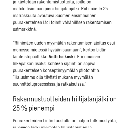
ja käytetään rakentamistuotteita, joilla on
mahdollisimman pieni hiilijalanjälki. Riihimäelle 25.
marraskuuta avautuva Suomen ensimmäinen
puurakenteinen Lidl toimii vähähiilisen rakentamisen
esimerkkinä.
”Riihimäen uuden myymälän rakentamisen ajoitus osui
monessa mielessä hyvään saumaan”, kertoo Lidlin
kiinteistöpäällikkö
Antti Isokoski
. Erinomaisen
liikepaikan lisäksi kohteen sijainti on sopiva
puurakenteisen konseptimyymälän pilotointiin.
”Halusimme olla tiiviisti mukana myymälän
suunnitteluprosessissa ja ratkaisuissa.”
Rakennustuotteiden hiilijalanjälki on
25 % pienempi
Puurakenteiden Lidlin taustalla on paljon tutkimustyötä,
ja Sweco laski myymälän hiilijalanjäljen ja