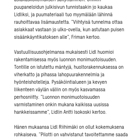
puupaneloidun julkisivun tunnistaakin jo kaukaa
Lidliksi, ja puumateriaali tuo myymälään lähinnä
rauhoittavaa lisämaustetta. ”Viihtyisä tunnelma ottaa
asiakkaat vastaan jo ulko-ovella, kun astutaan puisen
sisäänkäyntikatoksen alle”, Friman kertoo.
Vastuullisuusohjelmansa mukaisesti Lidl huomioi
rakentamisessa myös luonnon monimuotoisuuden.
Tontille on istutettu mäntyjä, huoltorakennuksessa on
viherkatto ja pihassa lahopuurakennelmia ja
hyönteishotelleja. Pysäköintialueen ja kevyen
liikenteen väylän väliin on myös kasvamassa
perhosniitty. ”Luonnon monimuotoisuuden
varmistaminen onkin mukana kaikissa uusissa
hankkeissamme”, Lidlin Antti Isokoski kertoo.
Hänen mukaansa Lidl Riihimäki on ollut kokemuksena
rohkaiseva. ”Pilotti on vahvistanut tavoitettamme saada