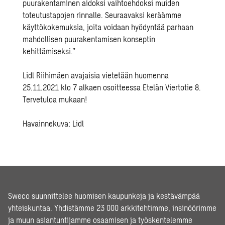
puurakentaminen aidoksi vaihtoehdoksi muiden
toteutustapojen rinnalle. Seuraavaksi keräämme
käyttökokemuksia, joita voidaan hyödyntää parhaan
mahdollisen puurakentamisen konseptin
kehittämiseksi.”
Lidl Riihimäen avajaisia vietetään huomenna
25.11.2021 klo 7 alkaen osoitteessa Etelän Viertotie 8.
Tervetuloa mukaan!
Havainnekuva: Lidl
Sweco suunnittelee huomisen kaupunkeja ja kestävämpää
yhteiskuntaa. Yhdistämme 23 000 arkkitehtimme, insinöörimme
ja muun asiantuntijamme osaamisen ja työskentelemme