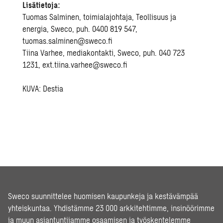
Lisätietoja:
Tuomas Salminen, toimialajohtaja, Teollisuus ja
energia, Sweco, puh. 0400 819 547,
tuomas.salminen@sweco.fi
Tiina Varhee, mediakontakti, Sweco, puh. 040 723
1231, ext.tiina.varhee@sweco.fi
KUVA: Destia
Sweco suunnittelee huomisen kaupunkeja ja kestävämpää
yhteiskuntaa. Yhdistämme 23 000 arkkitehtimme, insinöörimme
ja muun asiantuntijamme osaamisen ja työskentelemme