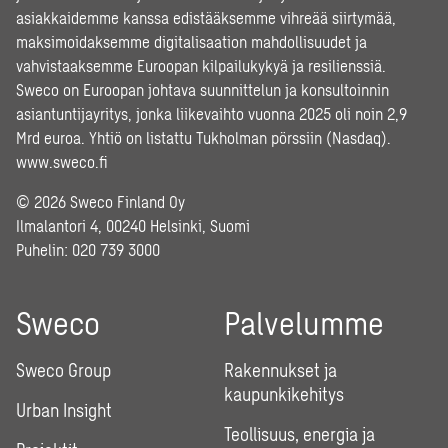
asiakkaidemme kanssa edistääksemme vihreää siirtymää,
maksimoidaksemme digitalisaation mahdollisuudet ja
vahvistaaksemme Euroopan kilpailukykyä ja resilienssiä.
Sweco on Euroopan johtava suunnittelun ja konsultoinnin
asiantuntijayritys, jonka liikevaihto vuonna 2025 oli noin 2,9
Mrd euroa. Yhtiö on listattu Tukholman pörssiin (Nasdaq).
www.sweco.fi
© 2026 Sweco Finland Oy
Ilmalantori 4, 00240 Helsinki, Suomi
Puhelin:
020 739 3000
Sweco
Palvelumme
Sweco Group
Rakennukset ja
kaupunkikehitys
Urban Insight
Teollisuus, energia ja