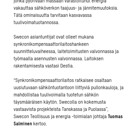
jonka pyörivään massaan varastoitunut energia
vakauttaa sähköverkon taajuus- ja jännitemuutoksia.
Tätä ominaisuutta tarvitaan kasvavassa
tuulivoimatuotannossa.
Swecon asiantuntijat ovat olleet mukana
synkronikompensaattorilaitoshankeen
suunnitteluvaiheessa, laitetoimitusten valvonnassa ja
työmaalla asennusten valvonnassa. Laitoksen
rakentamisesta vastasi Destia.
“Synkronikompensaattorilaitos ratkaisee osaltaan
uusiutuvaan sähköntuotantoon liittyviä pullonkauloja, ja
mahdollistaa tuulivoimalla tuotetun sähkön
täysmääräisen käytön. Swecolla on kokemusta
vastaavista projekteista Tanskassa ja Puolassa”,
Swecon Teollisuus ja energia -toimialan johtaja
Tuomas
Salminen
kertoo.