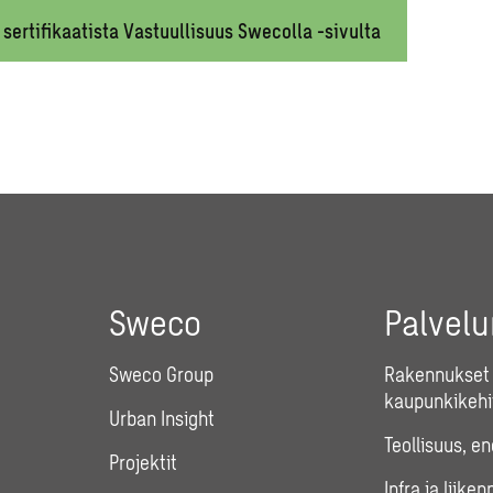
 sertifikaatista Vastuullisuus Swecolla -sivulta
Sweco
Palvel
Sweco Group
Rakennukset 
kaupunkikehi
Urban Insight
Teollisuus, e
Projektit
Infra ja liiken