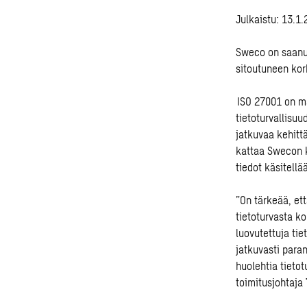
Julkaistu: 13.1
Sweco on saanut
sitoutuneen kor
ISO 27001 on ma
tietoturvallisuu
jatkuvaa kehitt
kattaa Swecon k
tiedot käsitellää
”On tärkeää, e
tietoturvasta k
luovutettuja tie
jatkuvasti paran
huolehtia tietot
toimitusjohtaja