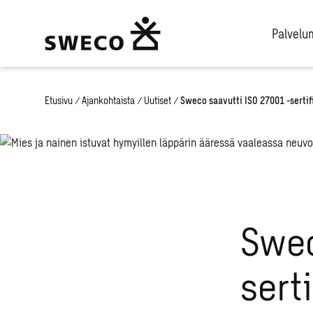
Palvel
Etusivu
/
Ajankohtaista
/
Uutiset
/
Sweco saavutti ISO 27001 -sertif
Swec
sert