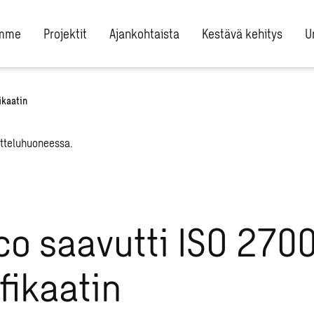
umme
Projektit
Ajankohtaista
Kestävä kehitys
U
ikaatin
o saavutti ISO 2700
ifikaatin