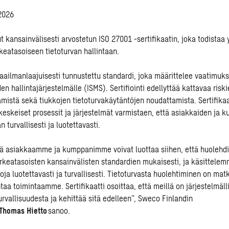
.2026
 kansainvälisesti arvostetun ISO 27001 -sertifikaatin, joka todistaa 
keatasoiseen tietoturvan hallintaan.
ailmanlaajuisesti tunnustettu standardi, joka määrittelee vaatimuks
den hallintajärjestelmälle (ISMS). Sertifiointi edellyttää kattavaa riski
ämistä sekä tiukkojen tietoturvakäytäntöjen noudattamista. Sertifikaa
eskeiset prosessit ja järjestelmät varmistaen, että asiakkaiden ja
n turvallisesti ja luotettavasti.
ttä asiakkaamme ja kumppanimme voivat luottaa siihen, että huoleh
orkeatasoisten kansainvälisten standardien mukaisesti, ja käsittelem
toja luotettavasti ja turvallisesti. Tietoturvasta huolehtiminen on mat
taa toimintaamme. Sertifikaatti osoittaa, että meillä on järjestelmäl
urvallisuudesta ja kehittää sitä edelleen”, Sweco Finlandin
Thomas Hietto
sanoo.