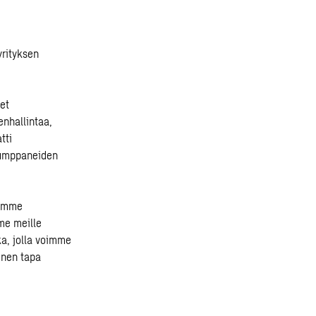
yrityksen
et
enhallintaa,
tti
 kumppaneiden
dimme
me meille
ka, jolla voimme
linen tapa