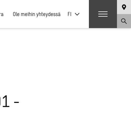
ra
Ole meihin yhteydessä
FI
1 -