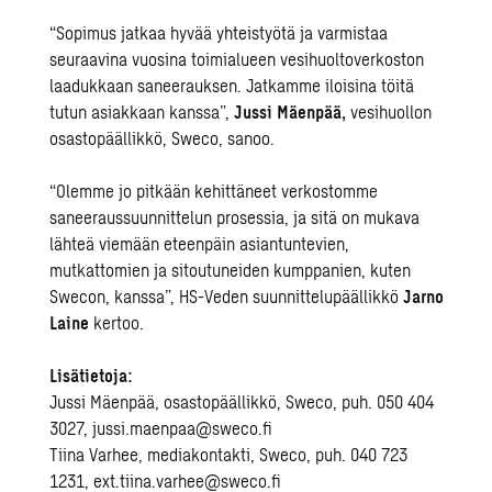
“Sopimus jatkaa hyvää yhteistyötä ja varmistaa
seuraavina vuosina toimialueen vesihuoltoverkoston
laadukkaan saneerauksen. Jatkamme iloisina töitä
tutun asiakkaan kanssa”,
Jussi Mäenpää,
vesihuollon
osastopäällikkö, Sweco, sanoo.
“Olemme jo pitkään kehittäneet verkostomme
saneeraussuunnittelun prosessia, ja sitä on mukava
lähteä viemään eteenpäin asiantuntevien,
mutkattomien ja sitoutuneiden kumppanien, kuten
Swecon, kanssa”, HS-Veden suunnittelupäällikkö
Jarno
Laine
kertoo.
Lisätietoja:
Jussi Mäenpää, osastopäällikkö, Sweco, puh. 050 404
3027, jussi.maenpaa@sweco.fi
Tiina Varhee, mediakontakti, Sweco, puh. 040 723
1231, ext.tiina.varhee@sweco.fi