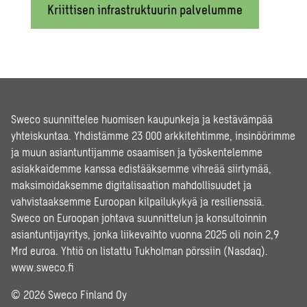
Kriittisen infrastruktuurin palvelumme
Sweco suunnittelee huomisen kaupunkeja ja kestävämpää
yhteiskuntaa. Yhdistämme 23 000 arkkitehtimme, insinöörimme
ja muun asiantuntijamme osaamisen ja työskentelemme
asiakkaidemme kanssa edistääksemme vihreää siirtymää,
maksimoidaksemme digitalisaation mahdollisuudet ja
vahvistaaksemme Euroopan kilpailukykyä ja resilienssiä.
Sweco on Euroopan johtava suunnittelun ja konsultoinnin
asiantuntijayritys, jonka liikevaihto vuonna 2025 oli noin 2,9
Mrd euroa. Yhtiö on listattu Tukholman pörssiin (Nasdaq).
www.sweco.fi
© 2026 Sweco Finland Oy