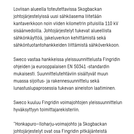
Loviisan alueella toteutettavissa Skogbackan
johtojärjestelyissä uusi sähköasema liitetään
kantaverkkoon noin viiden kilometrin pituisilla 110 kV
sisäänvedoilla. Johtojärjestelyt tukevat alueellista
sähkönkäyttöä, jakeluverkon kehittämistä sekä
sähköntuotantohankkeiden liittämistä sähköverkkoon.
Sweco vastaa hankkeissa yleissuunnittelusta Fingridin
ohjeiden ja eurooppalaisen EN 50341 ‑standardin
mukaisesti. Suunnittelutehtäviin sisältyvät muun
muassa sijoitus‑ ja rakennesuunnittelu sekä
lunastuslupaprosessia tukevan aineiston laatiminen.
Sweco kuuluu Fingridin voimajohtojen yleissuunnittelun
hyväksyttyyn toimittajarekisteriin.
”Honkapuro–Iloharju‑voimajohto ja Skogbackan
johtojärjestelyt ovat osa Fingridin pitkäjänteistä