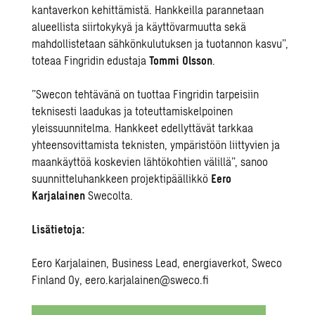
kantaverkon kehittämistä. Hankkeilla parannetaan
alueellista siirtokykyä ja käyttövarmuutta sekä
mahdollistetaan sähkönkulutuksen ja tuotannon kasvu”,
toteaa Fingridin edustaja
Tommi Olsson
.
”Swecon tehtävänä on tuottaa Fingridin tarpeisiin
teknisesti laadukas ja toteuttamiskelpoinen
yleissuunnitelma. Hankkeet edellyttävät tarkkaa
yhteensovittamista teknisten, ympäristöön liittyvien ja
maankäyttöä koskevien lähtökohtien välillä”, sanoo
suunnitteluhankkeen projektipäällikkö
Eero
Karjalainen
Swecolta.
Lisätietoja:
Eero Karjalainen,
Business Lead, energiaverkot, Sweco
Finland Oy,
eero.karjalainen@sweco.fi