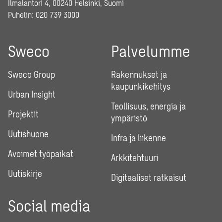
Ilmalantori 4, 00240 Helsinki, Suomi
Puhelin:
020 739 3000
Sweco
Palvelumme
Sweco Group
Rakennukset ja
kaupunkikehitys
Urban Insight
Teollisuus, energia ja
Projektit
ympäristö
Uutishuone
Infra ja liikenne
Avoimet työpaikat
Arkkitehtuuri
Uutiskirje
Digitaaliset ratkaisut
Social media