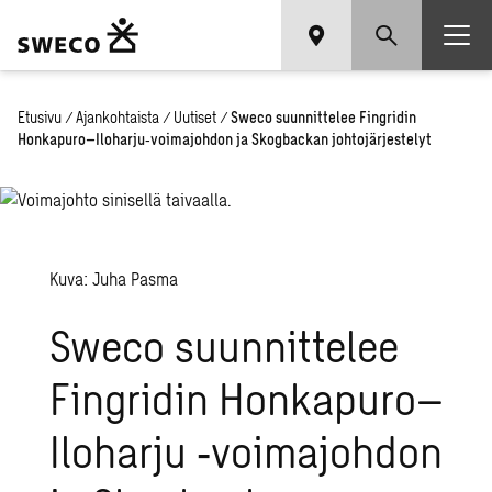
Etusivu
/
Ajankohtaista
/
Uutiset
/
Sweco suunnittelee Fingridin
Honkapuro–Iloharju‑voimajohdon ja Skogbackan johtojärjestelyt
Kuva: Juha Pasma
Sweco suunnittelee
Fingridin Honkapuro–
Iloharju ‑voimajohdon