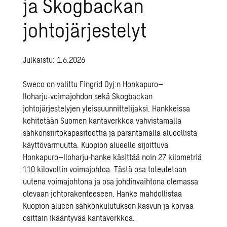
ja Skogbackan
johtojärjestelyt
Julkaistu: 1.6.2026
Sweco on valittu Fingrid Oyj:n Honkapuro–
Iloharju‑voimajohdon sekä Skogbackan
johtojärjestelyjen yleissuunnittelijaksi. Hankkeissa
kehitetään Suomen kantaverkkoa vahvistamalla
sähkönsiirtokapasiteettia ja parantamalla alueellista
käyttövarmuutta.
Kuopion alueelle sijoittuva
Honkapuro–Iloharju‑hanke käsittää noin 27 kilometriä
110 kilovoltin voimajohtoa. Tästä osa toteutetaan
uutena voimajohtona ja osa johdinvaihtona olemassa
olevaan johtorakenteeseen. Hanke mahdollistaa
Kuopion alueen sähkönkulutuksen kasvun ja korvaa
osittain ikääntyvää kantaverkkoa.