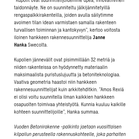
taidonnäyte. Ne on suunniteltu jälkijännitetyillä
rengaspalkkirakenteilla, joiden avulla säilytimme
avoimen tilan idean varmistaen samalla rakenteen
turvallisen toiminnan ja kantokyvyn”, kertoo voitosta
iloinen hankkeen rakennesuunnittelija
Janne
Hanka
Swecolta.
Kupolien jännevälit ovat pisimmillään 32 metriä ja
niiden rakenteissa on hyödynnetty materiaalin
maksimaalista puristuslujuutta ja betoniteknologiaa.
Vaativa geometria haastoi niin hankkeen
rakennesuunnittelijat kuin arkkitehditkin. ”Amos Rexiä
ei olisi voitu suunnitella ilman kaikkien hankkeen
osapuolten toimivaa yhteistyötä. Kunnia kuuluu kaikille
kohteen suunnittelijoille”, Hanka summaa.
Vuoden Betonirakenne -palkinto jaetaan vuosittaisen
kilpailun perusteella rakennuskohteelle, joka parhaiten