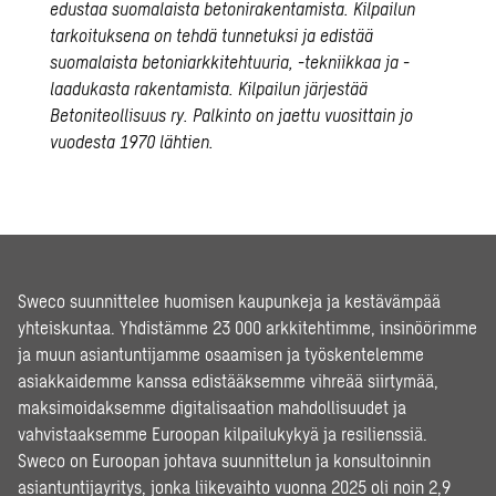
edustaa suomalaista betonirakentamista. Kilpailun
tarkoituksena on tehdä tunnetuksi ja edistää
suomalaista betoniarkkitehtuuria, -tekniikkaa ja -
laadukasta rakentamista. Kilpailun järjestää
Betoniteollisuus ry. Palkinto on jaettu vuosittain jo
vuodesta 1970 lähtien.
Sweco suunnittelee huomisen kaupunkeja ja kestävämpää
yhteiskuntaa. Yhdistämme 23 000 arkkitehtimme, insinöörimme
ja muun asiantuntijamme osaamisen ja työskentelemme
asiakkaidemme kanssa edistääksemme vihreää siirtymää,
maksimoidaksemme digitalisaation mahdollisuudet ja
vahvistaaksemme Euroopan kilpailukykyä ja resilienssiä.
Sweco on Euroopan johtava suunnittelun ja konsultoinnin
asiantuntijayritys, jonka liikevaihto vuonna 2025 oli noin 2,9