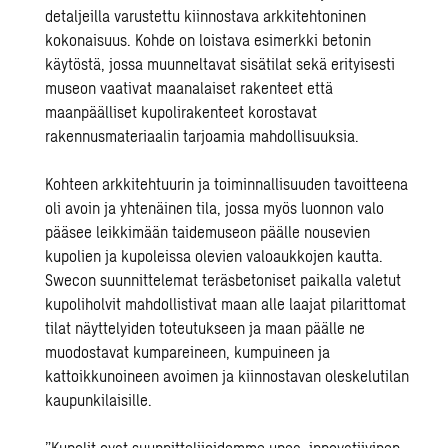
detaljeilla varustettu kiinnostava arkkitehtoninen
kokonaisuus. Kohde on loistava esimerkki betonin
käytöstä, jossa muunneltavat sisätilat sekä erityisesti
museon vaativat maanalaiset rakenteet että
maanpäälliset kupolirakenteet korostavat
rakennusmateriaalin tarjoamia mahdollisuuksia.
Kohteen arkkitehtuurin ja toiminnallisuuden tavoitteena
oli avoin ja yhtenäinen tila, jossa myös luonnon valo
pääsee leikkimään taidemuseon päälle nousevien
kupolien ja kupoleissa olevien valoaukkojen kautta.
Swecon suunnittelemat teräsbetoniset paikalla valetut
kupoliholvit mahdollistivat maan alle laajat pilarittomat
tilat näyttelyiden toteutukseen ja maan päälle ne
muodostavat kumpareineen, kumpuineen ja
kattoikkunoineen avoimen ja kiinnostavan oleskelutilan
kaupunkilaisille.
”Kupolit ovat suunnittelijoidemme upea, innovatiivinen