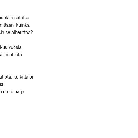
unkilaiset itse
illaan. Kuinka
ia se aiheuttaa?
tkuu vuosia,
uksi melusta
tiota: kaikilla on
na
a on ruma ja