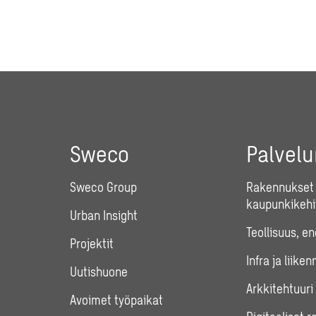
Sweco
Palvel
Sweco Group
Rakennukset 
kaupunkikehi
Urban Insight
Teollisuus, e
Projektit
Infra ja liiken
Uutishuone
Arkkitehtuuri
Avoimet työpaikat