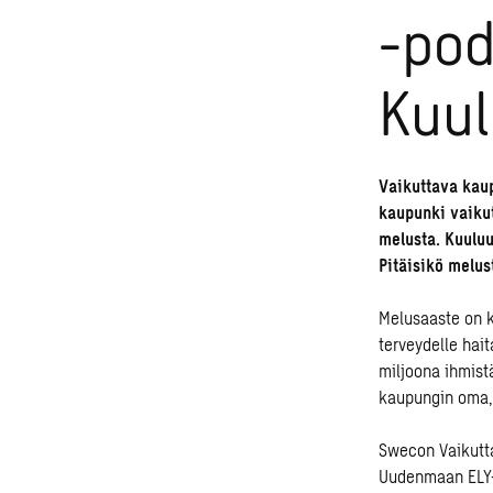
-pod
Kuul
Vaikuttava kaup
kaupunki vaiku
melusta. Kuuluu
Pitäisikö melu
Melusaaste on k
terveydelle hait
miljoona ihmist
kaupungin oma,
Swecon
Vaikutt
Uudenmaan ELY-