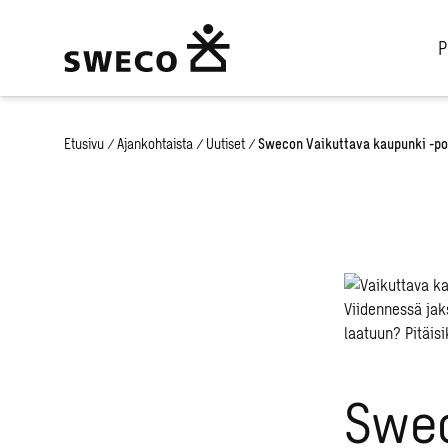
P
Etusivu
/
Ajankohtaista
/
Uutiset
/
Swecon Vaikuttava kaupunki -po
Swec