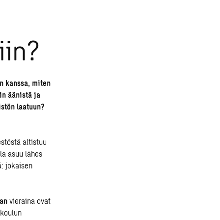
iin?
en kanssa, miten
n äänistä ja
istön laatuun?
töstä altistuu
lla asuu lähes
: jokaisen
lan
vieraina ovat
akoulun