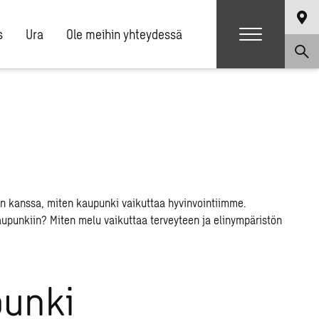
s
Ura
Ole meihin yhteydessä
punki