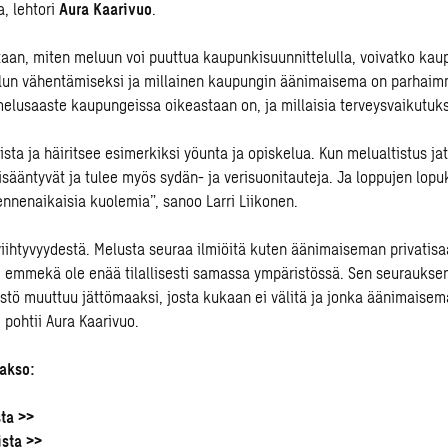
a, lehtori
Aura Kaarivuo
.
aan, miten meluun voi puuttua kaupunkisuunnittelulla, voivatko kaup
lun vähentämiseksi ja millainen kaupungin äänimaisema on parhaimm
elusaaste kaupungeissa oikeastaan on, ja millaisia terveysvaikutuks
ista ja häiritsee esimerkiksi yöunta ja opiskelua. Kun melualtistus ja
lisääntyvät ja tulee myös sydän- ja verisuonitauteja. Ja loppujen lop
nnenaikaisia kuolemia”, sanoo Larri Liikonen.
iihtyvyydestä. Melusta seuraa ilmiöitä kuten äänimaiseman privatisaa
n, emmekä ole enää tilallisesti samassa ympäristössä. Sen seuraukse
tö muuttuu jättömaaksi, josta kukaan ei välitä ja jonka äänimaisem
 pohtii Aura Kaarivuo.
jakso:
sta >>
ista >>