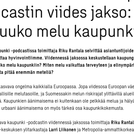
castin viides jakso:
uuko melu kaupunk
unki -podcastissa toimittaja Riku Rantala selvittää asiantuntijoid
ttaa hyvinvointiimme. Viidennessä jaksossa keskustellaan kaupungi
ko melu kaupunkiin? Miten melu vaikuttaa terveyteen ja elinympär
sta pitää enemmän meteliä?
asvava ongelma kaikkialla Euroopassa. Jopa viidesosa Euroopan väes
allisille melutasoille, ja Suomessakin melun riskirajat ylittävillä aluei
ä. Kaupunkien äänimaisema ei kuitenkaan ole pelkkää melua ja hälyä
 urbaani äänimaisema on myös tärkeä osa kaupunkikokemusta.
ava kaupunki -podcastin
viidennessä jaksossa toimittaja
Riku Ranta
keskuksen ylitarkastaja
Larri Liikonen
ja Metropolia-ammattikorke