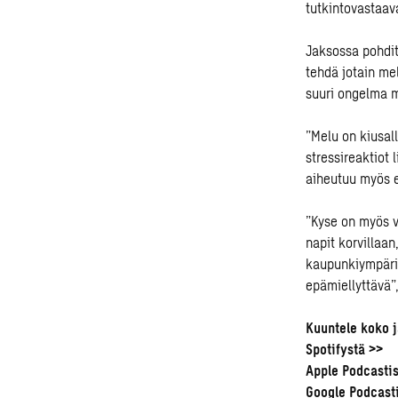
tutkintovastaav
Jaksossa pohdit
tehdä jotain me
suuri ongelma m
”Melu on kiusall
stressireaktiot 
aiheutuu myös e
”Kyse on myös v
napit korvillaa
kaupunkiympäris
epämiellyttävä”,
Kuuntele koko 
Spotifystä >>
Apple Podcasti
Google Podcast