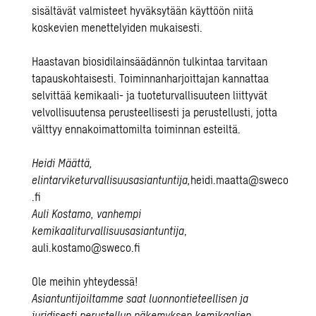
sisältävät valmisteet hyväksytään käyttöön niitä
koskevien menettelyiden mukaisesti.
Haastavan biosidilainsäädännön tulkintaa tarvitaan
tapauskohtaisesti. Toiminnanharjoittajan kannattaa
selvittää kemikaali- ja tuoteturvallisuuteen liittyvät
velvollisuutensa perusteellisesti ja perustellusti, jotta
välttyy ennakoimattomilta toiminnan esteiltä.
Heidi Määttä,
elintarviketurvallisuusasiantuntija,
heidi.maatta@sweco
.fi
Auli Kostamo, vanhempi
kemikaaliturvallisuusasiantuntija
,
auli.kostamo@sweco.fi
Ole meihin yhteydessä!
Asiantuntijoiltamme saat luonnontieteellisen ja
juridisesti perustellun näkemyksen kemikaalien