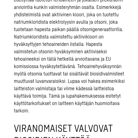
arviointia kunkin valmisteryhmän osalta. Esimerkkejä
yhdistelmistä ovat aktiivinen kloori, joka on tuotettu
natriumkloridista elektrolyysin avulla ja otsoni, joka
tuotetaan hapesta paikan päällä otsonigeneraattorilla.
Natriumkloridista valmistettu aktiivikloori on
hyväksyttyjen tehoaineiden listalla. Hapesta
valmistetun otsonin hyväksyminen
aktiiviseksi
tehoaineeksi
on tällä hetkellä arvioitavana ja EU
komissiossa hyväksytettävänä. Tehoainehyväksynnän
myötä otsonia tuottavat tai sisältävät biosidivalmisteet
muuttuvat luvanvaraisiksi. Lupaa voi hakea esimerkiksi
laitteiston valmistaja tai viime kädessä laitteistoa
käyttävä toimija. Tämä ja lupahakemuksessa esitetyt
käyttötarkoitukset on laitteen käyttäjän huomioitava
tarkoin.
VIRANOMAISET VALVOVAT