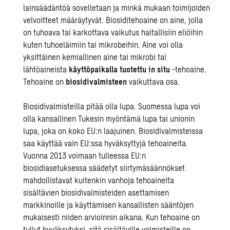
lainsäädäntöä sovelletaan ja minkä mukaan toimijoiden
velvoitteet määräytyvät. Biosiditehoaine on aine, jolla
on tuhoava tai karkottava vaikutus haitallisiin eliöihin
kuten tuhoeläimiin tai mikrobeihin. Aine voi olla
yksittäinen kemiallinen aine tai mikrobi tai
lähtöaineista
käyttöpaikalla tuotettu in situ
-tehoaine.
Tehoaine on
biosidivalmisteen
vaikuttava osa.
Biosidivalmisteilla pitää olla lupa. Suomessa lupa voi
olla kansallinen Tukesin myöntämä lupa tai unionin
lupa, joka on koko EU:n laajuinen. Biosidivalmisteissa
saa käyttää vain EU:ssa hyväksyttyjä tehoaineita.
Vuonna 2013 voimaan tulleessa EU:n
biosidiasetuksessa säädetyt siirtymäsäännökset
mahdollistavat kuitenkin vanhoja tehoaineita
sisältävien biosidivalmisteiden asettamisen
markkinoille ja käyttämisen kansallisten sääntöjen
mukaisesti niiden arvioinnin aikana. Kun tehoaine on
tullut hyväksytyksi, sitä sisältäville valmisteille on