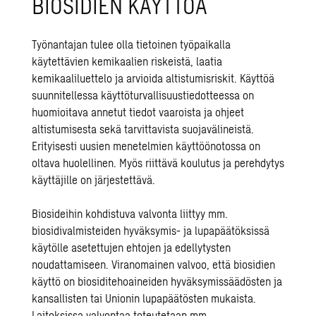
BIOSIDIEN KÄYTTÖÄ
Työnantajan tulee olla tietoinen työpaikalla
käytettävien kemikaalien riskeistä, laatia
kemikaaliluettelo ja arvioida altistumisriskit. Käyttöä
suunnitellessa käyttöturvallisuustiedotteessa on
huomioitava annetut tiedot vaaroista ja ohjeet
altistumisesta sekä tarvittavista suojavälineistä.
Erityisesti uusien menetelmien käyttöönotossa on
oltava huolellinen. Myös riittävä koulutus ja perehdytys
käyttäjille on järjestettävä.
Biosideihin kohdistuva valvonta liittyy mm.
biosidivalmisteiden hyväksymis- ja lupapäätöksissä
käytölle asetettujen ehtojen ja edellytysten
noudattamiseen. Viranomainen valvoo, että biosidien
käyttö on biosiditehoaineiden hyväksymissäädösten ja
kansallisten tai Unionin lupapäätösten mukaista.
Laitoksissa valvontaa toteutetaan mm.