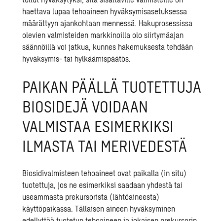
haettava lupaa tehoaineen hyväksymisasetuksessa
määrättyyn ajankohtaan mennessä. Hakuprosessissa
olevien valmisteiden markkinoilla olo siirtymäajan
säännöillä voi jatkua, kunnes hakemuksesta tehdään
hyväksymis- tai hylkäämispäätös.
PAIKAN PÄÄLLÄ TUOTETTUJA
BIOSIDEJÄ VOIDAAN
VALMISTAA ESIMERKIKSI
ILMASTA TAI MERIVEDESTÄ
Biosidivalmisteen tehoaineet ovat paikalla (in situ)
tuotettuja, jos ne esimerkiksi saadaan yhdestä tai
useammasta prekursorista (lähtöaineesta)
käyttöpaikassa. Tällaisen aineen hyväksyminen
edellyttää tuotetun tehoaineen ja jokaisen prekursorin