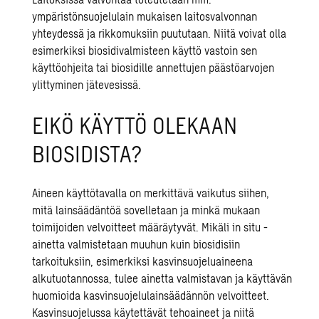
ympäristönsuojelulain mukaisen laitosvalvonnan
yhteydessä ja rikkomuksiin puututaan. Niitä voivat olla
esimerkiksi biosidivalmisteen käyttö vastoin sen
käyttöohjeita tai biosidille annettujen päästöarvojen
ylittyminen jätevesissä.
EIKÖ KÄYTTÖ OLEKAAN
BIOSIDISTA?
Aineen käyttötavalla on merkittävä vaikutus siihen,
mitä lainsäädäntöä sovelletaan ja minkä mukaan
toimijoiden velvoitteet määräytyvät. Mikäli in situ -
ainetta valmistetaan muuhun kuin biosidisiin
tarkoituksiin, esimerkiksi kasvinsuojeluaineena
alkutuotannossa, tulee ainetta valmistavan ja käyttävän
huomioida kasvinsuojelulainsäädännön velvoitteet.
Kasvinsuojelussa käytettävät tehoaineet ja niitä