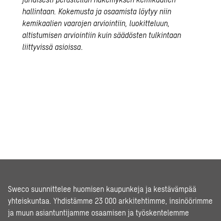
hallintaan. Kokemusta ja osaamista löytyy niin
kemikaalien vaarojen arviointiin, luokitteluun,
altistumisen arviointiin kuin säädösten tulkintaan
liittyvissä asioissa
.
Sweco suunnittelee huomisen kaupunkeja ja kestävämpää
yhteiskuntaa. Yhdistämme 23 000 arkkitehtimme, insinöörimme
ja muun asiantuntijamme osaamisen ja työskentelemme