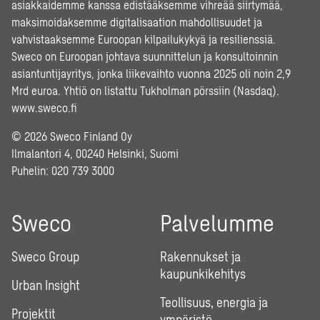
asiakkaidemme kanssa edistääksemme vihreää siirtymää,
maksimoidaksemme digitalisaation mahdollisuudet ja
vahvistaaksemme Euroopan kilpailukykyä ja resilienssiä.
Sweco on Euroopan johtava suunnittelun ja konsultoinnin
asiantuntijayritys, jonka liikevaihto vuonna 2025 oli noin 2,9
Mrd euroa. Yhtiö on listattu Tukholman pörssiin (Nasdaq).
www.sweco.fi
© 2026 Sweco Finland Oy
Ilmalantori 4, 00240 Helsinki, Suomi
Puhelin:
020 739 3000
Sweco
Palvelumme
Sweco Group
Rakennukset ja
kaupunkikehitys
Urban Insight
Teollisuus, energia ja
Projektit
ympäristö