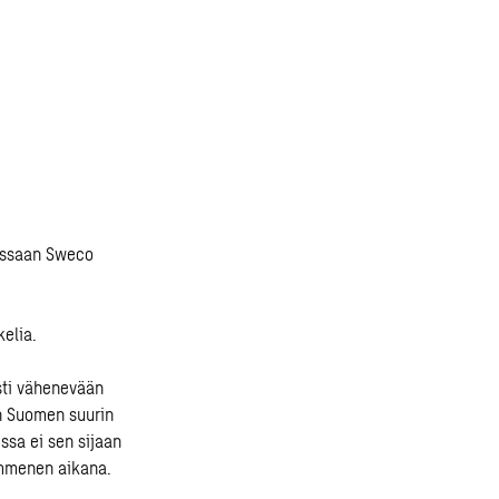
ssaan Sweco
kelia.
sti vähenevään
on Suomen suurin
sa ei sen sijaan
ymmenen aikana.