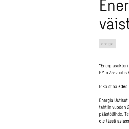
Ener
väis
energia
“Energiasektori
PM:n 35-vuotis 
Eikä siinä edes 
Energia Uutiset
tahtiin vuoden 
päästölähde. Te
ole tässä asias