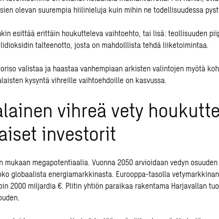
sien olevan suurempia hiilinieluja kuin mihin ne todellisuudessa pyst
enkin esittää erittäin houkutteleva vaihtoehto, tai lisä: teollisuuden pii
lidioksidin talteenotto, josta on mahdolllista tehdä liiketoimintaa.
uoriso valistaa ja haastaa vanhempiaan arkisten valintojen myötä koh
laisten kysyntä vihreille vaihtoehdoille on kasvussa.
ainen vihreä vety houkutte
iset investorit
in mukaan megapotentiaalia. Vuonna 2050 arvioidaan vedyn osuuden
ko globaalista energiamarkkinasta. Eurooppa-tasolla vetymarkkinan
oin 2000 miljardia €. Plitin yhtiön paraikaa rakentama Harjavallan tu
ouden.