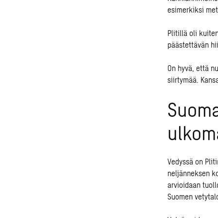
esimerkiksi met
Plitillä oli kuit
päästettävän hii
On hyvä, että n
siirtymää. Kansa
Suomal
ulkoma
Vedyssä on Plit
neljänneksen ko
arvioidaan tuoll
Suomen vetytal