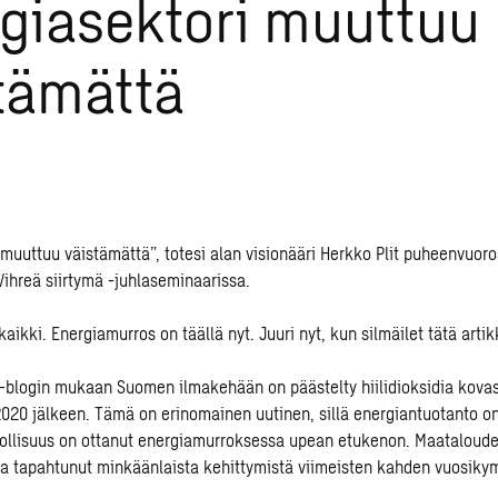
giasektori muuttuu
tämättä
 muuttuu väistämättä”, totesi alan visionääri
Herkko Plit
puheenvuoro
Vihreä siirtymä -juhlaseminaarissa.
kaikki. Energiamurros on täällä nyt. Juuri nyt, kun silmäilet tätä artik
 -blogin
mukaan Suomen ilmakehään on päästelty hiilidioksidia kova
2020 jälkeen. Tämä on erinomainen uutinen, sillä energiantuotanto 
ollisuus on ottanut energiamurroksessa upean etukenon. Maataloudes
sa tapahtunut minkäänlaista kehittymistä viimeisten kahden vuosik