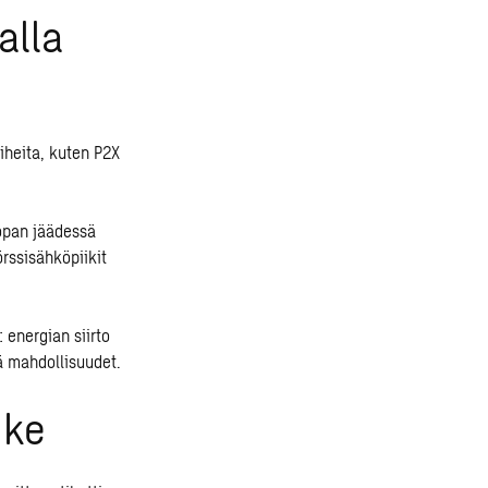
alla
heita, kuten P2X
opan jäädessä
rssisähköpiikit
 energian siirto
ä mahdollisuudet.
ike