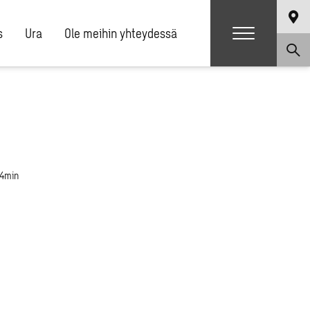
s
Ura
Ole meihin yhteydessä
 4min