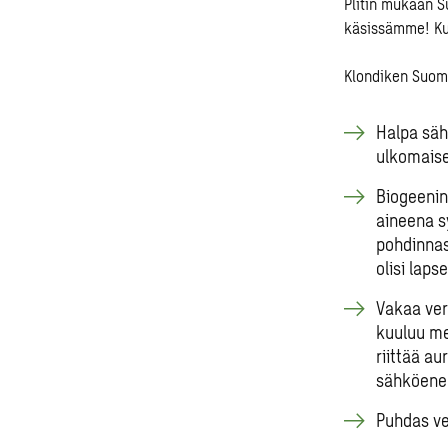
Plitin mukaan Su
käsissämme! Ku
Klondiken Suom
Halpa säh
ulkomaise
Biogeenin
aineena s
pohdinna
olisi laps
Vakaa ver
kuuluu me
riittää au
sähköene
Puhdas ves