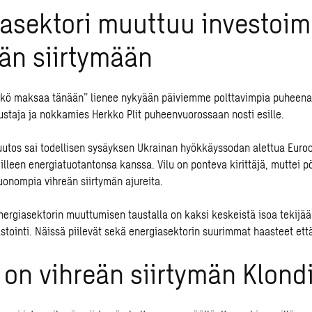
asektori muuttuu investoim
än siirtymään
hkö maksaa tänään” lienee nykyään päiviemme polttavimpia puheenai
rustaja ja nokkamies Herkko Plit puheenvuorossaan nosti esille.
utos sai todellisen sysäyksen Ukrainan hyökkäyssodan alettua Euro
lleen energiatuotantonsa kanssa. Vilu on ponteva kirittäjä, muttei pö
uonompia vihreän siirtymän ajureita.
nergiasektorin muuttumisen taustalla on kaksi keskeistä isoa tekijää:
astointi. Näissä piilevät sekä energiasektorin suurimmat haasteet ett
on vihreän siirtymän Klond