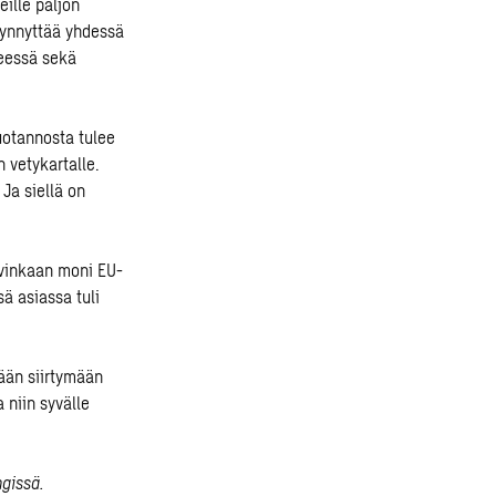
ille paljon
synnyttää yhdessä
teessä sekä
uotannosta tulee
 vetykartalle.
Ja siellä on
ovinkaan moni EU-
ä asiassa tuli
eään siirtymään
 niin syvälle
ngissä.