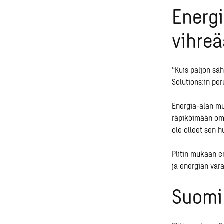
Energi
vihreä
“Kuis paljon sä
Solutions:in pe
Energia-alan mu
räpiköimään omi
ole olleet sen h
Plitin mukaan e
ja energian var
Suomi 