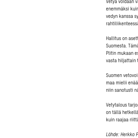
Vetyä voidaan v
enemmäksi kuin 
vedyn kanssa sy
rahtiliikenteess
Hallitus on ase
Suomesta. Tämä 
Plitin mukaan e
vasta hiljattain
Suomen vetovoim
maa mielii enää
niin sanotusti n
Vetytalous tarj
on tällä hetkell
kuin raajaa riitt
Lähde: Herkko P