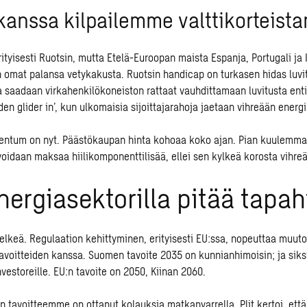
kanssa kilpailemme valttikorteis
ityisesti Ruotsin, mutta Etelä-Euroopan maista Espanja, Portugali ja I
 omat palansa vetykakusta. Ruotsin handicap on turkasen hidas luvit
 saadaan virkahenkilökoneiston rattaat vauhdittamaan luvitusta ent
den glider in’, kun ulkomaisia sijoittajarahoja jaetaan vihreään energ
mentum on nyt. Päästökaupan hinta kohoaa koko ajan. Pian kuulemma
voidaan maksaa hiilikomponenttilisää, ellei sen kylkeä korosta vihre
nergiasektorilla pitää tapa
i selkeä. Regulaation kehittyminen, erityisesti EU:ssa, nopeuttaa muut
stavoitteiden kanssa. Suomen tavoite 2035 on kunnianhimoisin; ja sik
vestoreille. EU:n tavoite on 2050, Kiinan 2060.
 tavoitteemme on ottanut kolauksia matkanvarrella. Plit kertoi, ett