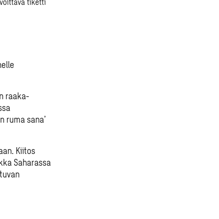
oittava tiketti
elle
än raaka-
ssa
 on ruma sana’
an. Kiitos
aikka Saharassa
utuvan