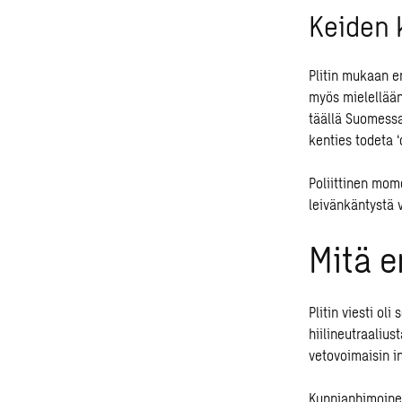
Keiden 
Plitin mukaan er
myös mielellään
täällä Suomessa
kenties todeta ‘
Poliittinen mo
leivänkäntystä 
Mitä e
Plitin viesti ol
hiilineutraaliu
vetovoimaisin in
Kunnianhimoinen