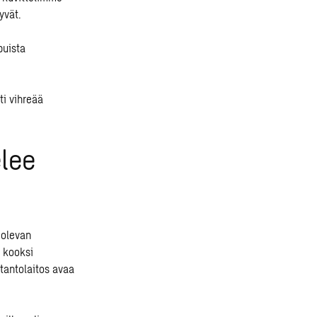
yvät.
puista
ti vihreää
lee
 olevan
 kooksi
otantolaitos avaa