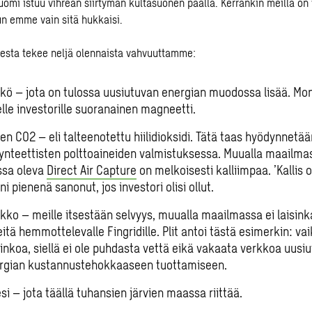
omi istuu vihreän siirtymän kultasuonen päällä. Kerrankin meillä on v
n emme vain sitä hukkaisi.
esta tekee neljä olennaista vahvuuttamme:
kö – jota on tulossa uusiutuvan energian muodossa lisää. Mon
lle investorille suoranainen magneetti.
en CO2 – eli talteenotettu hiilidioksidi. Tätä taas hyödynnetä
ynteettisten polttoaineiden valmistuksessa. Muualla maailma
ssa oleva
Direct Air Capture
on melkoisesti kalliimpaa. ’Kallis
eni pienenä sanonut, jos investori olisi ollut.
kko – meille itsestään selvyys, muualla maailmassa ei laisinka
itä hemmottelevalle Fingridille. Plit antoi tästä esimerkin: v
rinkoa, siellä ei ole puhdasta vettä eikä vakaata verkkoa uusi
rgian kustannustehokkaaseen tuottamiseen.
i – jota täällä tuhansien järvien maassa riittää.