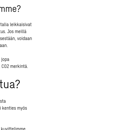
tamme?
talia leikkaisivat
us. Jos meillä
isestään, voidaan
iaan.
 jopa
ä CO2 merkintä.
htua?
osta
si kenties myös
ä kuvittelimme