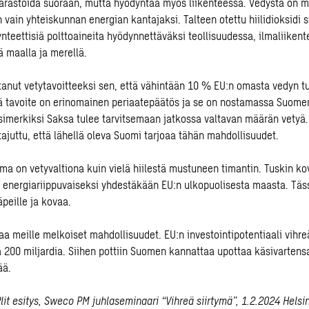
arastoida suoraan, mutta hyödyntää myös liikenteessä. Vedystä on me
vain yhteiskunnan energian kantajaksi. Talteen otettu hiilidioksidi 
nteettisiä polttoaineita hyödynnettäväksi teollisuudessa, ilmaliiken
ä maalla ja merellä.
ttanut vetytavoitteeksi sen, että vähintään 10 % EU:n omasta vedyn t
tavoite on erinomainen periaatepäätös ja se on nostamassa Suomen
simerkiksi Saksa tulee tarvitsemaan jatkossa valtavan määrän vetyä. 
 tajuttu, että lähellä oleva Suomi tarjoaa tähän mahdollisuudet.
a on vetyvaltiona kuin vielä hiilestä mustuneen timantin. Tuskin k
 energiariippuvaiseksi yhdestäkään EU:n ulkopuolisesta maasta. Täss
äpeille ja kovaa.
oaa meille melkoiset mahdollisuudet. EU:n investointipotentiaali vihr
ä 200 miljardia. Siihen pottiin Suomen kannattaa upottaa käsivartensa
ää.
lit esitys, Sweco PM juhlaseminaari “Vihreä siirtymä”, 1.2.2024 Helsi